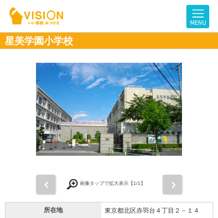
星美学園小学校
前
次
画像タップで拡大表示【
1
/1】
所在地
東京都北区赤羽台４丁目２－１４