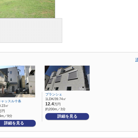
ブランシェ
1LDK/39.74㎡
キャッスル十条
12.4
万円
0.23㎡
約200m／3分
万円
4m／9分
詳細を見る
詳細を見る