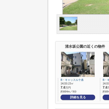
清水坂公園の近くの物件
B・キャッスル十条
B・
1K/20.23㎡
1K/2
7.6
7.6
万円
約664m／9分
約66
詳細を見る