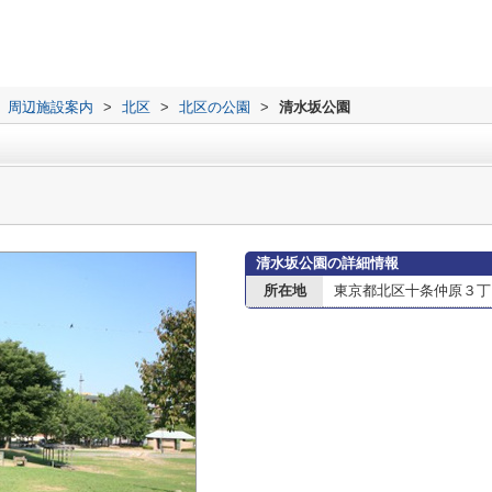
周辺施設案内
>
北区
>
北区の公園
>
清水坂公園
清水坂公園の詳細情報
所在地
東京都北区十条仲原３丁