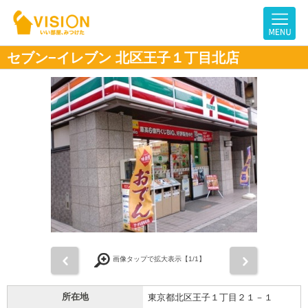
セブン−イレブン 北区王子１丁目北店
前
次
画像タップで拡大表示【
1
/1】
所在地
東京都北区王子１丁目２１－１