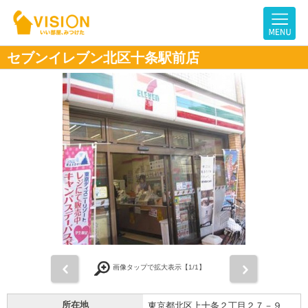
セブンイレブン北区十条駅前店
前
次
画像タップで拡大表示【
1
/1】
所在地
東京都北区上十条２丁目２７－９