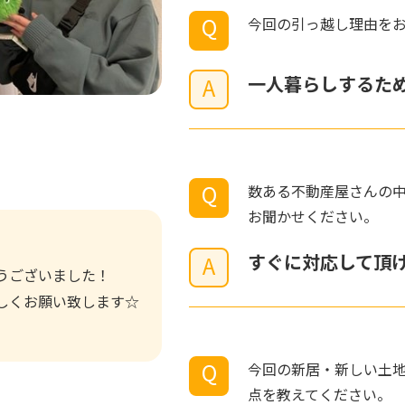
Q
今回の引っ越し理由を
一人暮らしするた
A
Q
数ある不動産屋さんの
お聞かせください。
すぐに対応して頂
A
うございました！
しくお願い致します☆
Q
今回の新居・新しい土
点を教えてください。