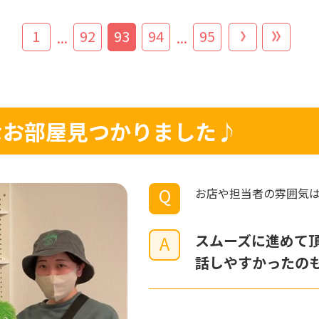
1
92
93
94
95
...
...
敵なお部屋見つかりました♪
Q
お店や担当者の雰囲気
スムーズに進めて
A
話しやすかったの