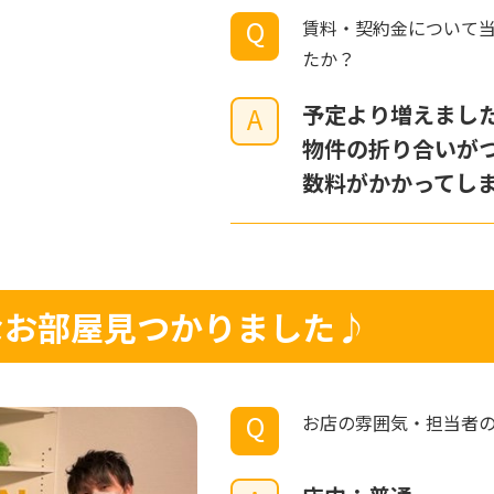
Q
賃料・契約金について
たか？
予定より増えまし
A
物件の折り合いが
数料がかかってし
敵なお部屋見つかりました♪
Q
お店の雰囲気・担当者