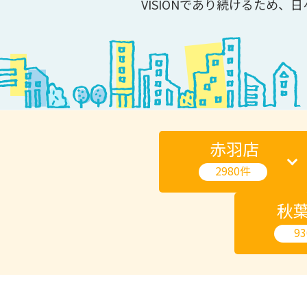
VISIONであり続けるため、
赤羽店
2980件
秋
9