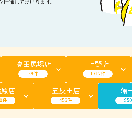
日々精進してまいります。
高田馬場店
上野店
59件
1712件
葉原店
五反田店
蒲
30件
456件
95