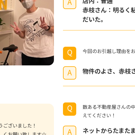
店内：普通
A
赤枝さん：明るく
だいた。
Q
今回のお引越し理由を
物件のよさ、赤枝
A
Q
数ある不動産屋さんの
えてください！
うございました！
ネットからたまた
A
しくお願い致します☆