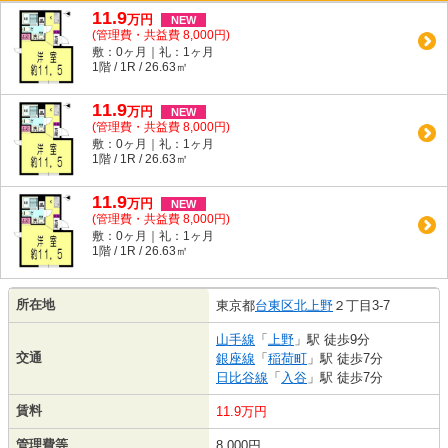
11.9
万
円
NEW
(管理費・共益費 8,000円)
敷：0ヶ月｜礼：1ヶ月
1階 / 1R / 26.63㎡
11.9
万
円
NEW
(管理費・共益費 8,000円)
敷：0ヶ月｜礼：1ヶ月
1階 / 1R / 26.63㎡
11.9
万
円
NEW
(管理費・共益費 8,000円)
敷：0ヶ月｜礼：1ヶ月
1階 / 1R / 26.63㎡
所在地
東京都
台東区
北上野
２丁目3-7
山手線
「
上野
」駅 徒歩9分
交通
銀座線
「
稲荷町
」駅 徒歩7分
日比谷線
「
入谷
」駅 徒歩7分
賃料
11.9万円
管理費等
8,000円