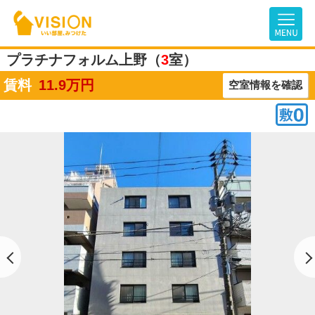
プラチナフォルム上野（
3
室）
賃料
11.9
万円
空室情報を確認