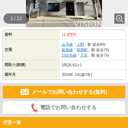
1 / 13
賃料
11.9万円
山手線
「
上野
」駅 徒歩9分
交通
銀座線
「
稲荷町
」駅 徒歩7分
日比谷線
「
入谷
」駅 徒歩7分
間取り(面積)
1R(26.63㎡)
築年月
2019年 2月(築7年)
メールでお問い合わせする(無料)
電話でお問い合わせする
空室一覧