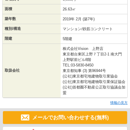
面積
26.63㎡
築年数
2019年 2月 (築7年)
種別/構造
マンション/鉄筋コンクリート
階建
5階建
株式会社Vision 上野店
東京都台東区上野７丁目2-1 南大門
上野駅前ビル8階
TEL:03-5830-8450
取扱会社
東京都知事 (3) 第96944号
(公社)東京都宅地建物取引業協会
(公社)東京都宅地建物取引業保証協会
(公社)首都圏不動産公正取引協議会加
盟
情報の見方
メールでお問い合わせする(無料)