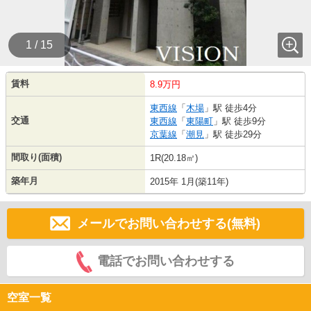
1 / 15
賃料
8.9万円
東西線
「
木場
」駅 徒歩4分
交通
東西線
「
東陽町
」駅 徒歩9分
京葉線
「
潮見
」駅 徒歩29分
間取り(面積)
1R(20.18㎡)
築年月
2015年 1月(築11年)
メールでお問い合わせする(無料)
電話でお問い合わせする
空室一覧