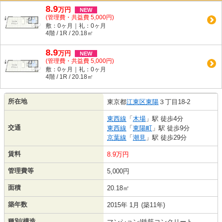
8.9
万
円
NEW
(管理費・共益費 5,000円)
敷：0ヶ月｜礼：0ヶ月
4階 / 1R / 20.18㎡
8.9
万
円
NEW
(管理費・共益費 5,000円)
敷：0ヶ月｜礼：0ヶ月
4階 / 1R / 20.18㎡
所在地
東京都
江東区
東陽
３丁目18-2
東西線
「
木場
」駅 徒歩4分
交通
東西線
「
東陽町
」駅 徒歩9分
京葉線
「
潮見
」駅 徒歩29分
賃料
8.9万円
管理費等
5,000円
面積
20.18㎡
築年数
2015年 1月 (築11年)
種別/構造
マンション/鉄筋コンクリート