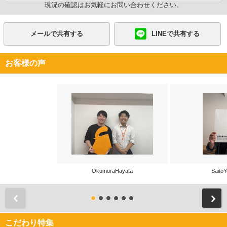
現況の確認はお気軽にお問い合わせください。
メールで共有する
LINEで共有する
お客様の声
OkumuraHayata
SaitoY
前
こだわり特集