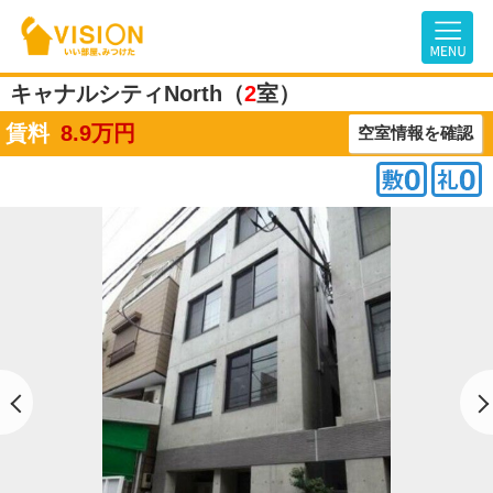
キャナルシティNorth（
2
室）
賃料
8.9
万円
空室情報を確認