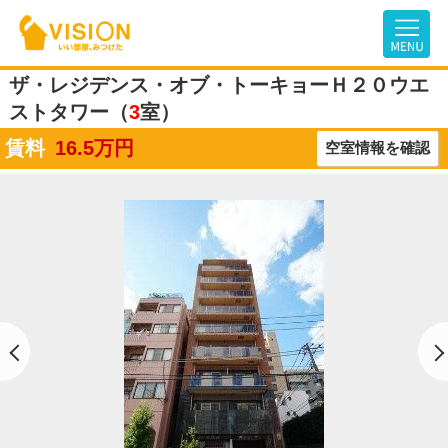
ザ・レジデンス・オブ・トーキョーＨ２０ウエ
ストタワー（
3
室）
賃料
16.5
万円
空室情報を確認