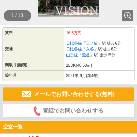
1 / 13
賃料
16.5万円
日比谷線
「
三ノ輪
」駅 徒歩6分
交通
日比谷線
「
入谷
」駅 徒歩8分
山手線
「
鶯谷
」駅 徒歩15分
間取り(面積)
1LDK(40.58㎡)
築年月
2021年 9月(築4年)
メールでお問い合わせする(無料)
電話でお問い合わせする
空室一覧