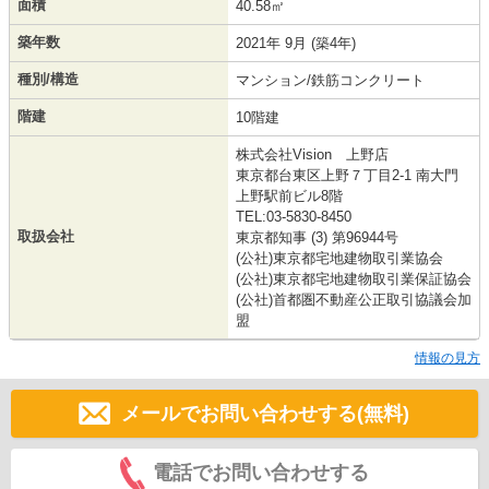
面積
40.58㎡
築年数
2021年 9月 (築4年)
種別/構造
マンション/鉄筋コンクリート
階建
10階建
株式会社Vision 上野店
東京都台東区上野７丁目2-1 南大門
上野駅前ビル8階
TEL:03-5830-8450
取扱会社
東京都知事 (3) 第96944号
(公社)東京都宅地建物取引業協会
(公社)東京都宅地建物取引業保証協会
(公社)首都圏不動産公正取引協議会加
盟
情報の見方
メールでお問い合わせする(無料)
電話でお問い合わせする