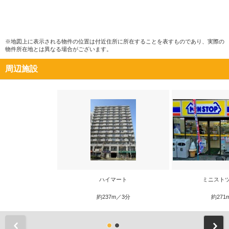
※地図上に表示される物件の位置は付近住所に所在することを表すものであり、実際の
物件所在地とは異なる場合がございます。
周辺施設
ハイマート
ミニスト
約237m／3分
約271
前