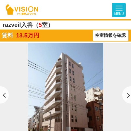
razveil入谷（
5
室）
賃料
13.5
万円
空室情報を確認