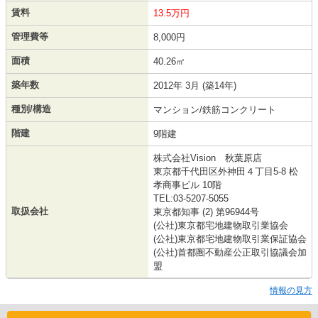
賃料
13.5万円
管理費等
8,000円
面積
40.26㎡
築年数
2012年 3月 (築14年)
種別/構造
マンション/鉄筋コンクリート
階建
9階建
株式会社Vision 秋葉原店
東京都千代田区外神田４丁目5-8 松
孝商事ビル 10階
TEL:03-5207-5055
取扱会社
東京都知事 (2) 第96944号
(公社)東京都宅地建物取引業協会
(公社)東京都宅地建物取引業保証協会
(公社)首都圏不動産公正取引協議会加
盟
情報の見方