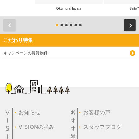
OkumuraHayata
SaitoY
前
こだわり特集
キャンペーンの賃貸物件
・
・
お知らせ
お客様の声
・
・
VISIONの強み
スタッフブログ