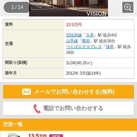
1 / 14
賃料
13.5万円
日比谷線
「
入谷
」駅 徒歩4分
山手線
「
鶯谷
」駅 徒歩16分
交通
つくばエクスプレス
「
浅草
」駅 徒歩
16分
間取り(面積)
1LDK(40.26㎡)
築年月
2012年 3月(築14年)
メールでお問い合わせする(無料)
電話でお問い合わせする
空室一覧
13.5
万
円
NEW