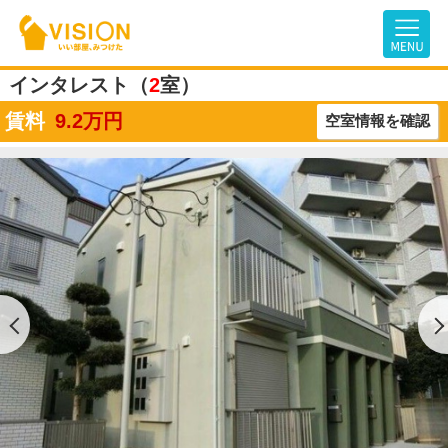
インタレスト（
2
室）
賃料
9.2
万円
空室情報を確認