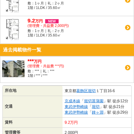
敷：1ヶ月｜礼：2ヶ月
1階 / 1LDK / 35.60㎡
9.2
万
円
NEW
(管理費・共益費 2,000円)
敷：1ヶ月｜礼：2ヶ月
1階 / 1LDK / 35.60㎡
過去掲載物件一覧
***
万円
(管理費・共益費 ***円)
敷：***｜礼：***
1階 / *** / ***
所在地
東京都
葛飾区
堀切
１丁目16-6
京成本線
「
堀切菖蒲園
」駅 徒歩12分
交通
東武伊勢崎線
「
堀切
」駅 徒歩21分
東武伊勢崎線
「
鐘ヶ淵
」駅 徒歩29分
賃料
9.2万円
管理費等
2,000円