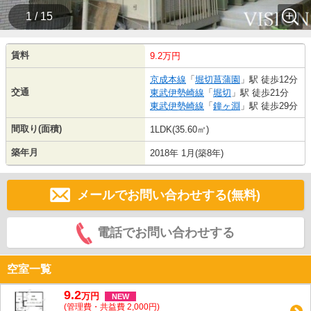
1 / 15
賃料
9.2万円
京成本線
「
堀切菖蒲園
」駅 徒歩12分
交通
東武伊勢崎線
「
堀切
」駅 徒歩21分
東武伊勢崎線
「
鐘ヶ淵
」駅 徒歩29分
間取り(面積)
1LDK(35.60㎡)
築年月
2018年 1月(築8年)
メールでお問い合わせする(無料)
電話でお問い合わせする
空室一覧
9.2
万
円
NEW
(管理費・共益費 2,000円)