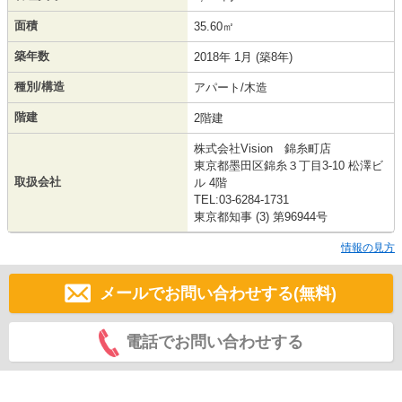
面積
35.60㎡
築年数
2018年 1月 (築8年)
種別/構造
アパート/木造
階建
2階建
株式会社Vision 錦糸町店
東京都墨田区錦糸３丁目3-10 松澤ビ
取扱会社
ル 4階
TEL:03-6284-1731
東京都知事 (3) 第96944号
情報の見方
メールでお問い合わせする(無料)
電話でお問い合わせする