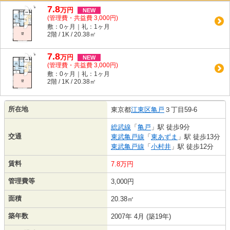
7.8
万
円
NEW
(管理費・共益費 3,000円)
敷：0ヶ月｜礼：1ヶ月
2階 / 1K / 20.38㎡
7.8
万
円
NEW
(管理費・共益費 3,000円)
敷：0ヶ月｜礼：1ヶ月
2階 / 1K / 20.38㎡
所在地
東京都
江東区
亀戸
３丁目59-6
総武線
「
亀戸
」駅 徒歩9分
交通
東武亀戸線
「
東あずま
」駅 徒歩13分
東武亀戸線
「
小村井
」駅 徒歩12分
賃料
7.8万円
管理費等
3,000円
面積
20.38㎡
築年数
2007年 4月 (築19年)