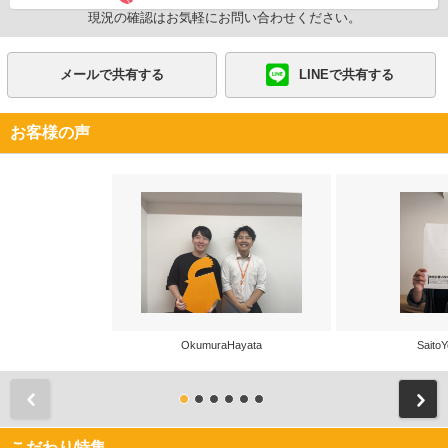
現況の確認はお気軽にお問い合わせください。
メールで共有する
LINEで共有する
お客様の声
OkumuraHayata
SaitoY
前
こだわり特集