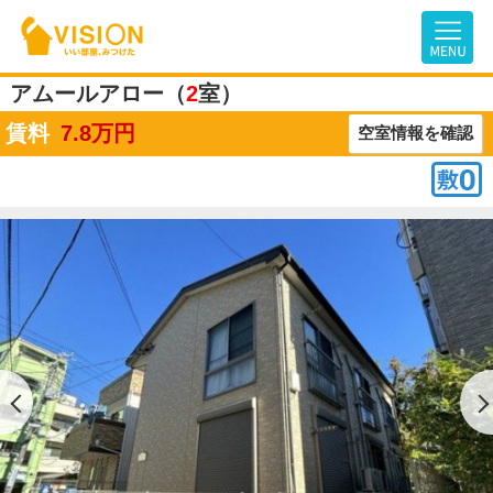
アムールアロー（
2
室）
賃料
7.8
万円
空室情報を確認