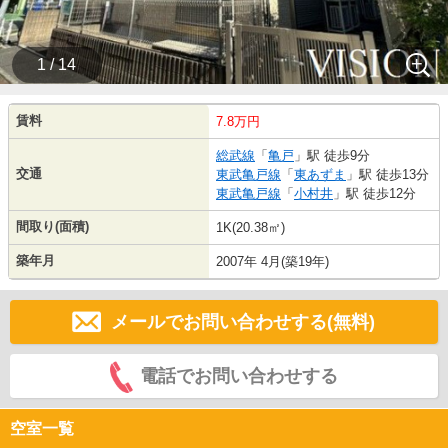
1 / 14
賃料
7.8万円
総武線
「
亀戸
」駅 徒歩9分
交通
東武亀戸線
「
東あずま
」駅 徒歩13分
東武亀戸線
「
小村井
」駅 徒歩12分
間取り(面積)
1K(20.38㎡)
築年月
2007年 4月(築19年)
メールでお問い合わせする(無料)
電話でお問い合わせする
空室一覧