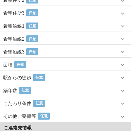
希望住所2
希望住所3
任意
希望沿線1
任意
希望沿線2
任意
希望沿線3
任意
面積
任意
駅からの徒歩
任意
築年数
任意
こだわり条件
任意
その他ご要望等
任意
ご連絡先情報