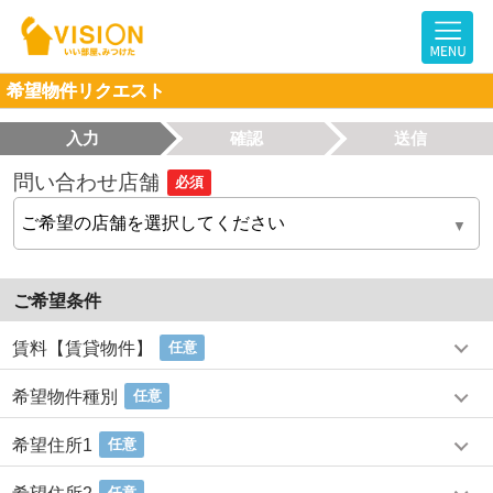
希望物件リクエスト
入力
確認
送信
問い合わせ店舗
必須
ご希望条件
賃料【賃貸物件】
任意
希望物件種別
任意
希望住所1
任意
任意