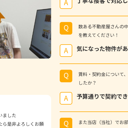
丁寧な接客で対応し
A
Q
数ある不動産屋さんの
を教えてください！
気になった物件があ
A
Q
賃料・契約金について
したか？
予算通りで契約でき
A
いました
Q
また当店（当社）でお部
たら是非よろしくお願