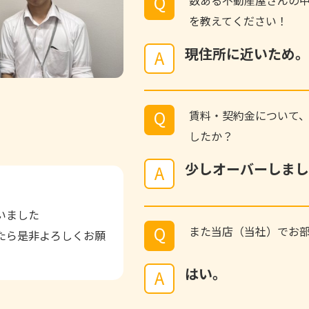
Q
を教えてください！
現住所に近いため。
A
Q
賃料・契約金について
したか？
少しオーバーしまし
A
いました
Q
また当店（当社）でお部
たら是非よろしくお願
はい。
A