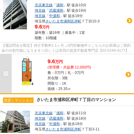
京浜東北線
「
浦和
」駅 徒歩10分
埼京線
「
武蔵浦和
」駅 徒歩19分
埼京線
「
中浦和
」駅 徒歩18分
埼玉県
さいたま市浦和区
岸町
７丁目10-3
9.6
万円
築年数：築16年 ｜募集中：
1室
階数：10階建
【電話問合せ限定】仲介手数料1.1ヶ月→0円対象物件☆こちらのお部屋はご契約
金の分割可能になります☆詳しくは赤羽の賃貸不動産専門店【03-5249-4177】
VISION赤羽店までご連絡下さい！！
9.6
万
円
(管理費・共益費 12,000円)
敷：0万円｜礼：0万円
所在階：3階
間取り：1K
面積：25.35㎡
さいたま市浦和区岸町７丁目のマンション
賃貸｜マンション
京浜東北線
「
浦和
」駅 徒歩11分
埼京線
「
武蔵浦和
」駅 徒歩18分
埼京線
「
中浦和
」駅 徒歩18分
埼玉県
さいたま市浦和区
岸町
７丁目3-11