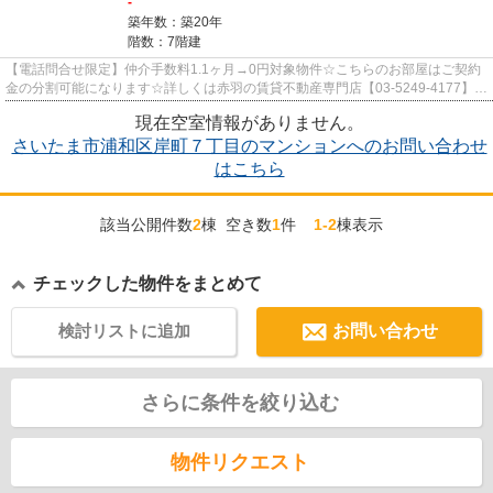
-
築年数：築20年
階数：7階建
【電話問合せ限定】仲介手数料1.1ヶ月→0円対象物件☆こちらのお部屋はご契約
金の分割可能になります☆詳しくは赤羽の賃貸不動産専門店【03-5249-4177】
VISION赤羽店までご連絡下さい！！
現在空室情報がありません。
さいたま市浦和区岸町７丁目のマンションへのお問い合わせ
はこちら
該当公開件数
2
棟 空き数
1
件
1-2
棟表示
チェックした物件をまとめて
検討リストに追加
お問い合わせ
さらに条件を絞り込む
物件リクエスト