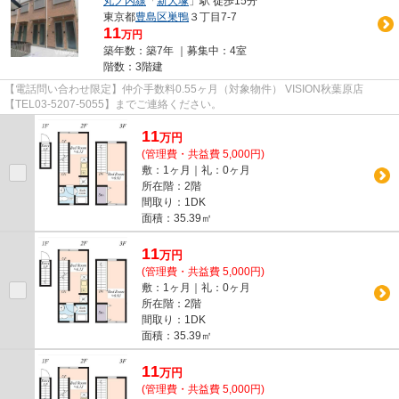
丸ノ内線
「
新大塚
」駅 徒歩15分
東京都
豊島区
巣鴨
３丁目7-7
11
万円
築年数：築7年 ｜募集中：
4室
階数：3階建
【電話問い合わせ限定】仲介手数料0.55ヶ月（対象物件） VISION秋葉原店
【TEL03-5207-5055】までご連絡ください。
11
万
円
(管理費・共益費 5,000円)
敷：1ヶ月｜礼：0ヶ月
所在階：2階
間取り：1DK
面積：35.39㎡
11
万
円
(管理費・共益費 5,000円)
敷：1ヶ月｜礼：0ヶ月
所在階：2階
間取り：1DK
面積：35.39㎡
11
万
円
(管理費・共益費 5,000円)