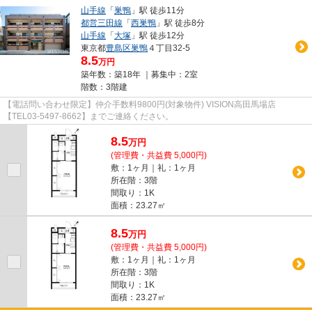
山手線
「
巣鴨
」駅 徒歩11分
都営三田線
「
西巣鴨
」駅 徒歩8分
山手線
「
大塚
」駅 徒歩12分
東京都
豊島区
巣鴨
４丁目32-5
8.5
万円
築年数：築18年 ｜募集中：
2室
階数：3階建
【電話問い合わせ限定】仲介手数料9800円(対象物件) VISION高田馬場店
【TEL03-5497-8662】までご連絡ください。
8.5
万
円
(管理費・共益費 5,000円)
敷：1ヶ月｜礼：1ヶ月
所在階：3階
間取り：1K
面積：23.27㎡
8.5
万
円
(管理費・共益費 5,000円)
敷：1ヶ月｜礼：1ヶ月
所在階：3階
間取り：1K
面積：23.27㎡