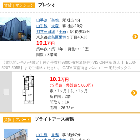
プレシオ
賃貸｜マンション
山手線
「
巣鴨
」駅 徒歩4分
山手線
「
大塚
」駅 徒歩10分
都営三田線
「
千石
」駅 徒歩12分
東京都
豊島区
巣鴨
１丁目40-13
10.1
万円
築年数：築11年 ｜募集中：
1室
階数：3階建
【電話問い合わせ限定】仲介手数料9800円(対象物件) VISION秋葉原店【TEL03-
5207-5055】までご連絡ください。 CATV 東南向き バルコニー 宅配ボックス 洗
面所独立
10.1
万
円
(管理費・共益費 5,000円)
敷：1ヶ月｜礼：1ヶ月
所在階：2階
間取り：1K
面積：26.73㎡
ブライトアース巣鴨
賃貸｜アパート
山手線
「
巣鴨
」駅 徒歩7分