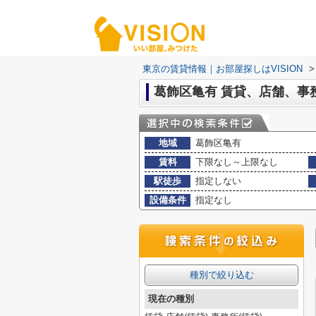
東京の賃貸情報｜お部屋探しはVISION
>
葛飾区亀有 賃貸、店舗、事
地域
葛飾区亀有
賃料
下限なし～上限なし
駅徒歩
指定しない
設備条件
指定なし
種別で絞り込む
現在の種別