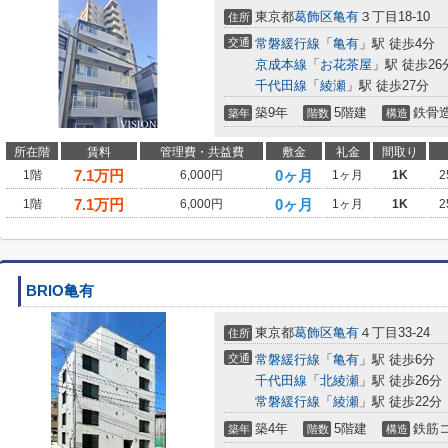
東京都
葛飾区
亀有
３丁目18-10
住所
交通
常磐緩行線
「
亀有
」駅 徒歩4分
京成本線
「
お花茶屋
」駅 徒歩26
千代田線
「
綾瀬
」駅 徒歩27分
築9年
5階建
鉄骨
築年
階数
構造
所在階
賃料
管理費・共益費
敷金
礼金
間取り
7.1
万円
0ヶ月
1階
6,000円
1ヶ月
1K
2
7.1
万円
0ヶ月
1階
6,000円
1ヶ月
1K
2
BRIO亀有
東京都
葛飾区
亀有
４丁目33-24
住所
交通
常磐緩行線
「
亀有
」駅 徒歩6分
千代田線
「
北綾瀬
」駅 徒歩26分
常磐緩行線
「
綾瀬
」駅 徒歩22分
築4年
5階建
鉄筋
築年
階数
構造