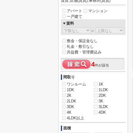
賃貸,店舗(賃貸),事務所(賃貸)
アパート
マンション
一戸建て
▼賃料
～
敷金・保証金なし
礼金・敷引なし
共益費・管理費込み
4
件が該当
間取り
ワンルーム
1K
1DK
1LDK
2K
2DK
2LDK
3K
3DK
3LDK
4K
4DK
4LDK以上
面積