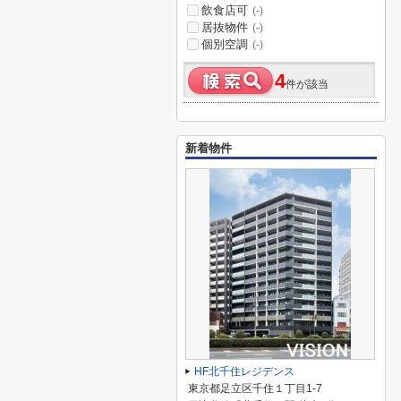
飲食店可
(-)
居抜物件
(-)
個別空調
(-)
4
件が該当
新着物件
HF北千住レジデンス
東京都足立区千住１丁目1-7