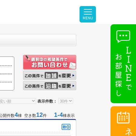
表示件数：
4
12
1-4
公開件数
棟 空き数
件
棟表示