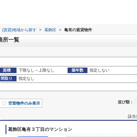
(賃貸)地域から探す
>
葛飾区
>
亀有の賃貸物件
務所一覧
面積
下限なし～上限なし
築年数
指定しない
間取り
指定なし
並び順：
空室物件のみ表示
該当
葛飾区亀有３丁目のマンション