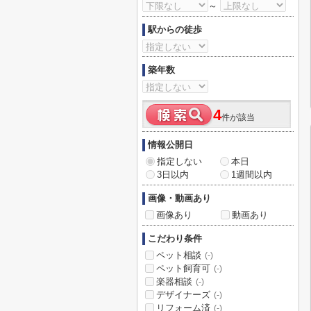
～
駅からの徒歩
築年数
4
件が該当
情報公開日
指定しない
本日
3日以内
1週間以内
画像・動画あり
画像あり
動画あり
こだわり条件
ペット相談
(-)
ペット飼育可
(-)
楽器相談
(-)
デザイナーズ
(-)
リフォーム済
(-)