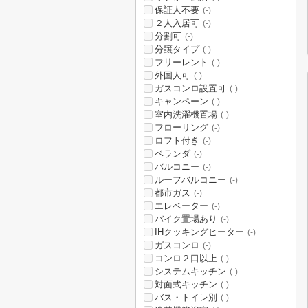
保証人不要
(-)
２人入居可
(-)
分割可
(-)
分譲タイプ
(-)
フリーレント
(-)
外国人可
(-)
ガスコンロ設置可
(-)
キャンペーン
(-)
室内洗濯機置場
(-)
フローリング
(-)
ロフト付き
(-)
ベランダ
(-)
バルコニー
(-)
ルーフバルコニー
(-)
都市ガス
(-)
エレベーター
(-)
バイク置場あり
(-)
IHクッキングヒーター
(-)
ガスコンロ
(-)
コンロ２口以上
(-)
システムキッチン
(-)
対面式キッチン
(-)
バス・トイレ別
(-)