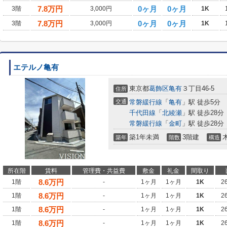
7.8
万円
0ヶ月
0ヶ月
3階
3,000円
1K
7.8
万円
0ヶ月
0ヶ月
3階
3,000円
1K
エテルノ亀有
東京都
葛飾区
亀有
３丁目46-5
住所
交通
常磐緩行線
「
亀有
」駅 徒歩5分
千代田線
「
北綾瀬
」駅 徒歩28分
常磐緩行線
「
金町
」駅 徒歩28分
築1年未満
3階建
築年
階数
構造
所在階
賃料
管理費・共益費
敷金
礼金
間取り
8.6
万円
1階
-
1ヶ月
1ヶ月
1K
2
8.6
万円
1階
-
1ヶ月
1ヶ月
1K
2
8.6
万円
1階
-
1ヶ月
1ヶ月
1K
2
8.6
万円
1階
-
1ヶ月
1ヶ月
1K
2