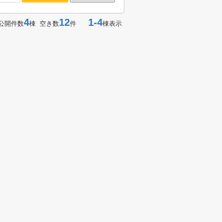
4
12
1-4
公開件数
棟 空き数
件
棟表示