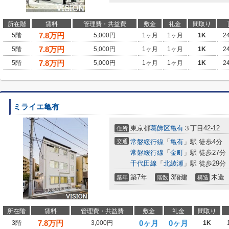
所在階
賃料
管理費・共益費
敷金
礼金
間取り
7.8
万円
5階
5,000円
1ヶ月
1ヶ月
1K
2
7.8
万円
5階
5,000円
1ヶ月
1ヶ月
1K
2
7.8
万円
5階
5,000円
1ヶ月
1ヶ月
1K
2
ミライエ亀有
東京都
葛飾区
亀有
３丁目42-12
住所
交通
常磐緩行線
「
亀有
」駅 徒歩4分
常磐緩行線
「
金町
」駅 徒歩27分
千代田線
「
北綾瀬
」駅 徒歩29分
築7年
3階建
木造
築年
階数
構造
所在階
賃料
管理費・共益費
敷金
礼金
間取り
7.8
万円
0ヶ月
0ヶ月
3階
3,000円
1K