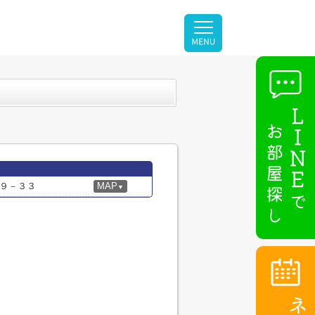
９－３３
MAP
▼