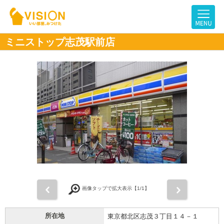
ミニストップ志茂駅前店
前
次
画像タップで拡大表示【
1
/1】
所在地
東京都北区志茂３丁目１４－１