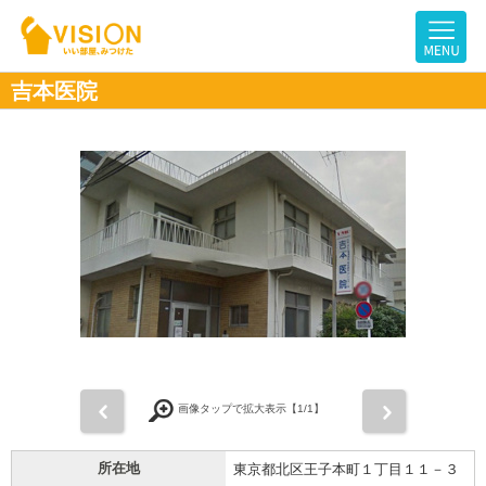
吉本医院
前
次
画像タップで拡大表示【
1
/1】
所在地
東京都北区王子本町１丁目１１－３