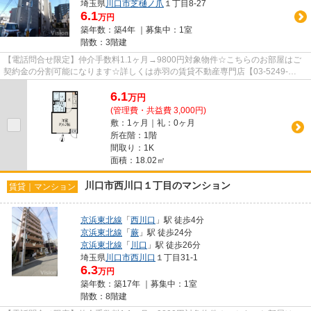
埼玉県
川口市
芝樋ノ爪
１丁目8-27
6.1
万円
築年数：築4年 ｜募集中：
1室
階数：3階建
【電話問合せ限定】仲介手数料1.1ヶ月→9800円対象物件☆こちらのお部屋はご
契約金の分割可能になります☆詳しくは赤羽の賃貸不動産専門店【03-5249-
4177】VISION赤羽店までご連絡下さい！！
6.1
万
円
(管理費・共益費 3,000円)
敷：1ヶ月｜礼：0ヶ月
所在階：1階
間取り：1K
面積：18.02㎡
川口市西川口１丁目のマンション
賃貸｜マンション
京浜東北線
「
西川口
」駅 徒歩4分
京浜東北線
「
蕨
」駅 徒歩24分
京浜東北線
「
川口
」駅 徒歩26分
埼玉県
川口市
西川口
１丁目31-1
6.3
万円
築年数：築17年 ｜募集中：
1室
階数：8階建