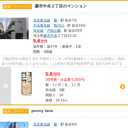
蕨市中央２丁目のマンション
賃貸｜マンション
京浜東北線
「
蕨
」駅 徒歩7分
京浜東北線
「
西川口
」駅 徒歩19分
埼京線
「
戸田公園
」駅 徒歩29分
埼玉県
蕨市
中央
２丁目15-32
5.6
万円
築年数：築37年 ｜募集中：
1室
階数：3階建
【電話問合せ限定】仲介手数料1.1ヶ月→0円対象物件☆こちらのお部屋はご契約
金の分割可能になります☆詳しくは赤羽の賃貸不動産専門店【03-5249-4177】
VISION赤羽店までご連絡下さい！！
5.6
万
円
(管理費・共益費 6,000円)
敷：1ヶ月｜礼：1ヶ月
所在階：3階
間取り：1K
面積：20.10㎡
penny lane
賃貸｜アパート
京浜東北線
「
蕨
」駅 徒歩9分