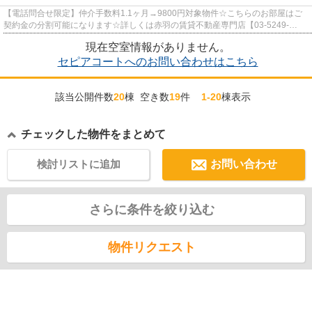
【電話問合せ限定】仲介手数料1.1ヶ月→9800円対象物件☆こちらのお部屋はご
契約金の分割可能になります☆詳しくは赤羽の賃貸不動産専門店【03-5249-
4177】VISION赤羽店までご連絡下さい！！
現在空室情報がありません。
セピアコートへのお問い合わせはこちら
該当公開件数
20
棟 空き数
19
件
1-20
棟表示
チェックした物件をまとめて
検討リストに追加
お問い合わせ
さらに条件を絞り込む
物件リクエスト