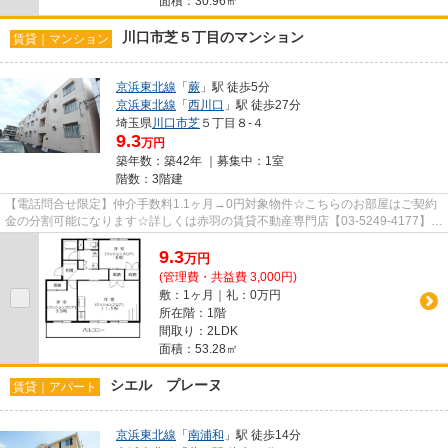
面積：30.96㎡
川口市芝５丁目のマンション
賃貸｜マンション
京浜東北線
「
蕨
」駅 徒歩5分
京浜東北線
「
西川口
」駅 徒歩27分
埼玉県
川口市
芝
５丁目８-４
9.3
万円
築年数：築42年 ｜募集中：
1室
階数：3階建
【電話問合せ限定】仲介手数料1.1ヶ月→0円対象物件☆こちらのお部屋はご契約
金の分割可能になります☆詳しくは赤羽の賃貸不動産専門店【03-5249-4177】
VISION赤羽店までご連絡下さい！！
9.3
万
円
(管理費・共益費 3,000円)
敷：1ヶ月｜礼：0万円
所在階：1階
間取り：2LDK
面積：53.28㎡
シエル プレーヌ
賃貸｜アパート
京浜東北線
「
南浦和
」駅 徒歩14分