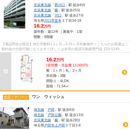
京浜東北線
「
西川口
」駅 徒歩6分
京浜東北線
「
蕨
」駅 徒歩25分
京浜東北線
「
川口
」駅 徒歩27分
埼玉県
川口市
並木
３丁目34-19
16.2
万円
築年数：築12年 ｜募集中：
1室
階数：8階建
【電話問合せ限定】仲介手数料1.1ヶ月→0.55ヶ月対象物件☆こちらのお部屋はご
契約金の分割可能になります☆詳しくは赤羽の賃貸不動産専門店【03-5249-
4177】VISION赤羽店までご連絡下さ...
16.2
万
円
(管理費・共益費 13,000円)
敷：1ヶ月｜礼：2ヶ月
所在階：3階
間取り：4LDK
面積：71.54㎡
ワン ウィッシュ
賃貸｜アパート
埼京線
「
戸田
」駅 徒歩6分
埼京線
「
戸田公園
」駅 徒歩13分
京浜東北線
「
蕨
」駅 徒歩28分
埼玉県
戸田市
上戸田
５丁目3-8