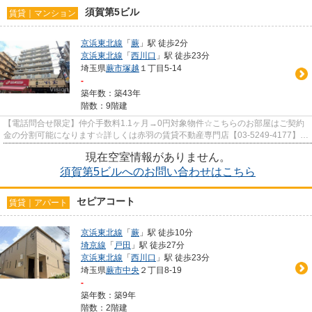
須賀第5ビル
賃貸｜マンション
京浜東北線
「
蕨
」駅 徒歩2分
京浜東北線
「
西川口
」駅 徒歩23分
埼玉県
蕨市
塚越
１丁目5-14
-
築年数：築43年
階数：9階建
【電話問合せ限定】仲介手数料1.1ヶ月→0円対象物件☆こちらのお部屋はご契約
金の分割可能になります☆詳しくは赤羽の賃貸不動産専門店【03-5249-4177】
VISION赤羽店までご連絡下さい！！
現在空室情報がありません。
須賀第5ビルへのお問い合わせはこちら
セピアコート
賃貸｜アパート
京浜東北線
「
蕨
」駅 徒歩10分
埼京線
「
戸田
」駅 徒歩27分
京浜東北線
「
西川口
」駅 徒歩23分
埼玉県
蕨市
中央
２丁目8-19
-
築年数：築9年
階数：2階建