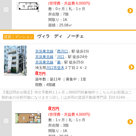
(管理費・共益費 6,000円)
敷：0ヶ月｜礼：1ヶ月
所在階：7階
間取り：1K
面積：25.08㎡
ヴィラ ディ ノーチェ
賃貸｜マンション
京浜東北線
「
西川口
」駅 徒歩2分
京浜東北線
「
川口
」駅 徒歩24分
京浜東北線
「
蕨
」駅 徒歩25分
埼玉県
川口市
並木
２丁目２４-２
8
万円
築年数：築11年 ｜募集中：
1室
階数：4階建
【電話問合せ限定】仲介手数料1.1ヶ月→9800円対象物件☆こちらのお部屋はご
契約金の分割可能になります☆詳しくは赤羽の賃貸不動産専門店【03-5249-
4177】VISION赤羽店までご連絡下さい！！
8
万
円
(管理費・共益費 4,000円)
敷：1ヶ月｜礼：1ヶ月
所在階：3階
間取り：1K