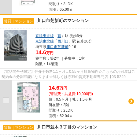
間取り：3LDK
面積：65.00㎡
川口市芝新町のマンション
賃貸｜マンション
京浜東北線
「
蕨
」駅 徒歩6分
京浜東北線
「
西川口
」駅 徒歩26分
埼玉県
川口市
芝新町
9-16
14.6
万円
築年数：築2年 ｜募集中：
1室
階数：14階建
【電話問合せ限定】仲介手数料1.1ヶ月→0.55ヶ月対象物件☆こちらのお部屋はご
契約金の分割可能になります☆詳しくは赤羽の賃貸不動産専門店【03-5249-
4177】VISION赤羽店までご連絡下さ...
14.6
万
円
(管理費・共益費 10,000円)
敷：0.5ヶ月｜礼：1.5ヶ月
所在階：2階
間取り：2LDK
面積：62.04㎡
川口市並木３丁目のマンション
賃貸｜マンション