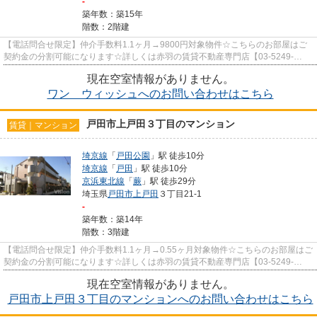
-
築年数：築15年
階数：2階建
【電話問合せ限定】仲介手数料1.1ヶ月→9800円対象物件☆こちらのお部屋はご
契約金の分割可能になります☆詳しくは赤羽の賃貸不動産専門店【03-5249-
4177】VISION赤羽店までご連絡下さい！！
現在空室情報がありません。
ワン ウィッシュへのお問い合わせはこちら
戸田市上戸田３丁目のマンション
賃貸｜マンション
埼京線
「
戸田公園
」駅 徒歩10分
埼京線
「
戸田
」駅 徒歩10分
京浜東北線
「
蕨
」駅 徒歩29分
埼玉県
戸田市
上戸田
３丁目21-1
-
築年数：築14年
階数：3階建
【電話問合せ限定】仲介手数料1.1ヶ月→0.55ヶ月対象物件☆こちらのお部屋はご
契約金の分割可能になります☆詳しくは赤羽の賃貸不動産専門店【03-5249-
4177】VISION赤羽店までご連絡下さ...
現在空室情報がありません。
戸田市上戸田３丁目のマンションへのお問い合わせはこちら