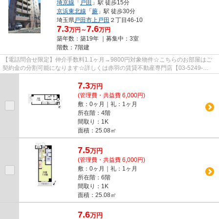
埼京線
「
戸田
」駅 徒歩15分
京浜東北線
「
蕨
」駅 徒歩30分
埼玉県
戸田市
上戸田
２丁目46-10
7.3
7.6
万円～
万円
築年数：築19年 ｜募集中：
3室
階数：7階建
【電話問合せ限定】仲介手数料1.1ヶ月→9800円対象物件☆こちらのお部屋はご
契約金の分割可能になります☆詳しくは赤羽の賃貸不動産専門店【03-5249-
4177】VISION赤羽店までご連絡下さい！！
7.3
万
円
(管理費・共益費 6,000円)
敷：0ヶ月｜礼：1ヶ月
所在階：4階
間取り：1K
面積：25.08㎡
7.5
万
円
(管理費・共益費 6,000円)
敷：0ヶ月｜礼：1ヶ月
所在階：6階
間取り：1K
面積：25.08㎡
7.6
万
円