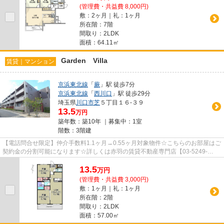
(管理費・共益費 8,000円)
敷：2ヶ月｜礼：1ヶ月
所在階：7階
間取り：2LDK
面積：64.11㎡
Garden Villa
賃貸｜マンション
京浜東北線
「
蕨
」駅 徒歩7分
京浜東北線
「
西川口
」駅 徒歩29分
埼玉県
川口市
芝
５丁目１６-３９
13.5
万円
築年数：築10年 ｜募集中：
1室
階数：3階建
【電話問合せ限定】仲介手数料1.1ヶ月→0.55ヶ月対象物件☆こちらのお部屋はご
契約金の分割可能になります☆詳しくは赤羽の賃貸不動産専門店【03-5249-
4177】VISION赤羽店までご連絡下さ...
13.5
万
円
(管理費・共益費 3,000円)
敷：1ヶ月｜礼：1ヶ月
所在階：2階
間取り：2LDK
面積：57.00㎡