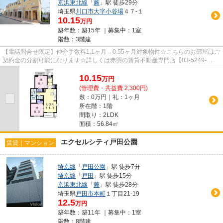
京浜東北線
「
蕨
」駅 徒歩29分
埼玉県
川口市
大字小谷場
４７-１
10.15
万円
築年数：築15年 ｜募集中：
1室
階数：3階建
【電話問合せ限定】仲介手数料1.1ヶ月→0.55ヶ月対象物件☆こちらのお部屋はご
契約金の分割可能になります☆詳しくは赤羽の賃貸不動産専門店【03-5249-
4177】VISION赤羽店までご連絡下さ...
10.15
万
円
(管理費・共益費 2,300円)
敷：0万円｜礼：1ヶ月
所在階：1階
間取り：2LDK
面積：56.84㎡
エクセルシティ戸田公園
賃貸｜マンション
埼京線
「
戸田公園
」駅 徒歩7分
埼京線
「
戸田
」駅 徒歩15分
京浜東北線
「
蕨
」駅 徒歩28分
埼玉県
戸田市
本町
１丁目21-19
12.5
万円
築年数：築11年 ｜募集中：
1室
階数：8階建