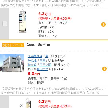
【電話問合せ限定】仲介手数料1.1ヶ月→9800円対象物件☆こちらのお部屋はご
契約金の分割可能になります☆詳しくは赤羽の賃貸不動産専門店【03-5249-
4177】VISION赤羽店までご連絡下さい！！
6.3
万
円
(管理費・共益費 6,000円)
敷：1ヶ月｜礼：0ヶ月
所在階：2階
間取り：1K
面積：22.74㎡
Casa Sumika
賃貸｜アパート
京浜東北線
「
蕨
」駅 徒歩8分
埼京線
「
戸田
」駅 徒歩19分
埼京線
「
戸田公園
」駅 徒歩27分
埼玉県
蕨市
中央
４丁目21-4
6.3
万円
築年数：築7年 ｜募集中：
1室
階数：3階建
【電話問合せ限定】仲介手数料1.1ヶ月→9800円対象物件☆こちらのお部屋はご
契約金の分割可能になります☆詳しくは赤羽の賃貸不動産専門店【03-5249-
4177】VISION赤羽店までご連絡下さい！！
6.3
万
円
(管理費・共益費 4,000円)