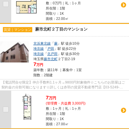
敷：0万円｜礼：1ヶ月
所在階：1階
間取り：1K
面積：22.00㎡
蕨市北町２丁目のマンション
賃貸｜マンション
京浜東北線
「
蕨
」駅 徒歩10分
埼京線
「
戸田
」駅 徒歩22分
埼京線
「
北戸田
」駅 徒歩30分
埼玉県
蕨市
北町
２丁目2-19
7
万円
築年数：築11年 ｜募集中：
1室
階数：2階建
【電話問合せ限定】仲介手数料1.1ヶ月→9800円対象物件☆こちらのお部屋はご
契約金の分割可能になります☆詳しくは赤羽の賃貸不動産専門店【03-5249-
4177】VISION赤羽店までご連絡下さい！！
7
万
円
(管理費・共益費 3,000円)
敷：1ヶ月｜礼：1ヶ月
所在階：1階
間取り：1K
面積：27.00㎡