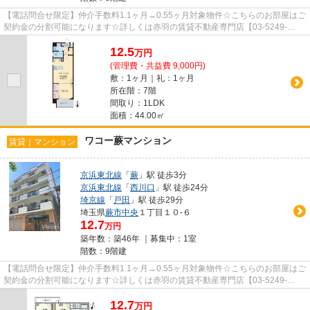
【電話問合せ限定】仲介手数料1.1ヶ月→0.55ヶ月対象物件☆こちらのお部屋はご
契約金の分割可能になります☆詳しくは赤羽の賃貸不動産専門店【03-5249-
4177】VISION赤羽店までご連絡下さ...
12.5
万
円
(管理費・共益費 9,000円)
敷：1ヶ月｜礼：1ヶ月
所在階：7階
間取り：1LDK
面積：44.00㎡
ワコー蕨マンション
賃貸｜マンション
京浜東北線
「
蕨
」駅 徒歩3分
京浜東北線
「
西川口
」駅 徒歩24分
埼京線
「
戸田
」駅 徒歩29分
埼玉県
蕨市
中央
１丁目１０-６
12.7
万円
築年数：築46年 ｜募集中：
1室
階数：9階建
【電話問合せ限定】仲介手数料1.1ヶ月→0.55ヶ月対象物件☆こちらのお部屋はご
契約金の分割可能になります☆詳しくは赤羽の賃貸不動産専門店【03-5249-
4177】VISION赤羽店までご連絡下さ...
12.7
万
円