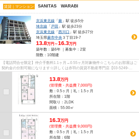
SANITAS WARABI
賃貸｜マンション
京浜東北線
「
蕨
」駅 徒歩5分
埼京線
「
戸田
」駅 徒歩23分
京浜東北線
「
西川口
」駅 徒歩27分
埼玉県
蕨市
中央
３丁目19-7
13.8
16.3
万円～
万円
築年数：築6年 ｜募集中：
2室
階数：10階建
【電話問合せ限定】仲介手数料1.1ヶ月→0.55ヶ月対象物件☆こちらのお部屋はご
契約金の分割可能になります☆詳しくは赤羽の賃貸不動産専門店【03-5249-
4177】VISION赤羽店までご連絡下さ...
13.8
万
円
(管理費・共益費 7,000円)
敷：0.5ヶ月｜礼：1.5ヶ月
所在階：1階
間取り：2LDK
面積：55.00㎡
16.3
万
円
(管理費・共益費 9,000円)
敷：0.5ヶ月｜礼：1.5ヶ月
所在階：6階