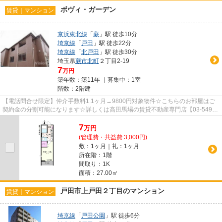
ボヴィ・ガーデン
賃貸｜マンション
京浜東北線
「
蕨
」駅 徒歩10分
埼京線
「
戸田
」駅 徒歩22分
埼京線
「
北戸田
」駅 徒歩30分
埼玉県
蕨市
北町
２丁目2-19
7
万円
築年数：築11年 ｜募集中：
1室
階数：2階建
【電話問合せ限定】仲介手数料1.1ヶ月→9800円対象物件☆こちらのお部屋はご
契約金の分割可能になります☆詳しくは高田馬場の賃貸不動産専門店【03-5497-
8662】VISION高田馬場店までご連...
7
万
円
(管理費・共益費 3,000円)
敷：1ヶ月｜礼：1ヶ月
所在階：1階
間取り：1K
面積：27.00㎡
戸田市上戸田２丁目のマンション
賃貸｜マンション
埼京線
「
戸田公園
」駅 徒歩6分