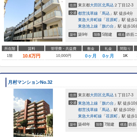
東京都
大田区
北馬込
２丁目12-3
住所
交通
都営浅草線
「
馬込
」駅 徒歩4分
東急大井町線
「
荏原町
」駅 徒歩1
東急池上線
「
旗の台
」駅 徒歩16
築9年
5階建
鉄筋
築年
階数
構造
所在階
賃料
管理費・共益費
敷金
礼金
間取り
10.6
万円
0ヶ月
0ヶ月
1階
10,000円
1K
月村マンションNo.32
東京都
大田区
北馬込
１丁目17-3
住所
交通
東急池上線
「
旗の台
」駅 徒歩10
都営浅草線
「
馬込
」駅 徒歩10分
東急大井町線
「
荏原町
」駅 徒歩1
築48年
7階建
鉄筋
築年
階数
構造