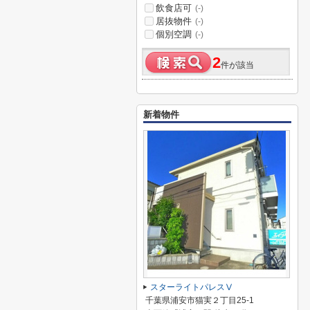
飲食店可
(-)
居抜物件
(-)
個別空調
(-)
2
件が該当
新着物件
スターライトパレスⅤ
千葉県浦安市猫実２丁目25-1