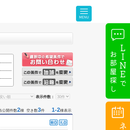
表示件数：
2
3
1-2
当公開件数
棟 空き数
件
棟表示