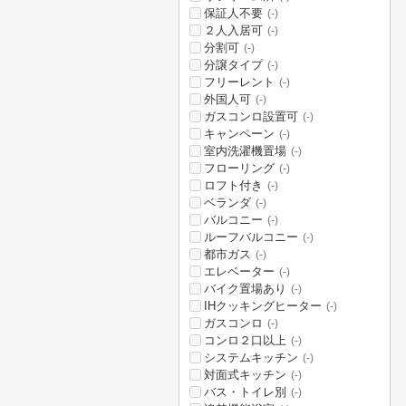
保証人不要
(-)
２人入居可
(-)
分割可
(-)
分譲タイプ
(-)
フリーレント
(-)
外国人可
(-)
ガスコンロ設置可
(-)
キャンペーン
(-)
室内洗濯機置場
(-)
フローリング
(-)
ロフト付き
(-)
ベランダ
(-)
バルコニー
(-)
ルーフバルコニー
(-)
都市ガス
(-)
エレベーター
(-)
バイク置場あり
(-)
IHクッキングヒーター
(-)
ガスコンロ
(-)
コンロ２口以上
(-)
システムキッチン
(-)
対面式キッチン
(-)
バス・トイレ別
(-)