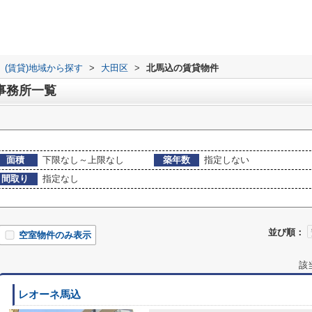
(賃貸)地域から探す
>
大田区
>
北馬込の賃貸物件
事務所一覧
面積
下限なし～上限なし
築年数
指定しない
間取り
指定なし
並び順：
空室物件のみ表示
該
レオーネ馬込