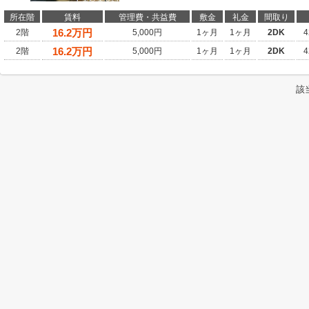
所在階
賃料
管理費・共益費
敷金
礼金
間取り
16.2
万円
2階
5,000円
1ヶ月
1ヶ月
2DK
4
16.2
万円
2階
5,000円
1ヶ月
1ヶ月
2DK
4
該