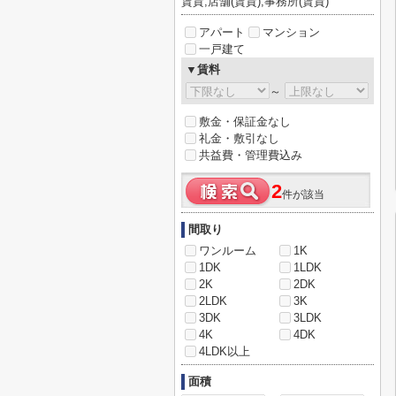
賃貸,店舗(賃貸),事務所(賃貸)
アパート
マンション
一戸建て
▼賃料
～
敷金・保証金なし
礼金・敷引なし
共益費・管理費込み
2
件が該当
間取り
ワンルーム
1K
1DK
1LDK
2K
2DK
2LDK
3K
3DK
3LDK
4K
4DK
4LDK以上
面積