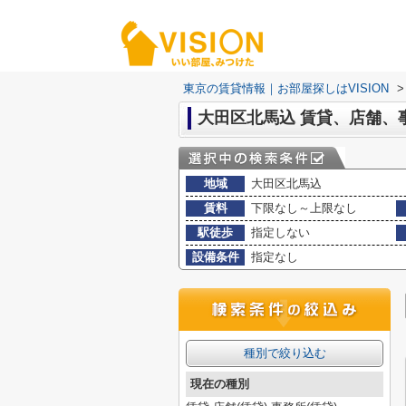
東京の賃貸情報｜お部屋探しはVISION
>
大田区北馬込 賃貸、店舗、
地域
大田区北馬込
賃料
下限なし～上限なし
駅徒歩
指定しない
設備条件
指定なし
種別で絞り込む
現在の種別