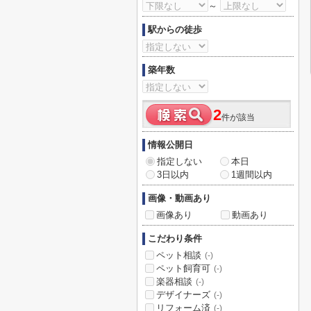
～
駅からの徒歩
築年数
2
件が該当
情報公開日
指定しない
本日
3日以内
1週間以内
画像・動画あり
画像あり
動画あり
こだわり条件
ペット相談
(-)
ペット飼育可
(-)
楽器相談
(-)
デザイナーズ
(-)
リフォーム済
(-)