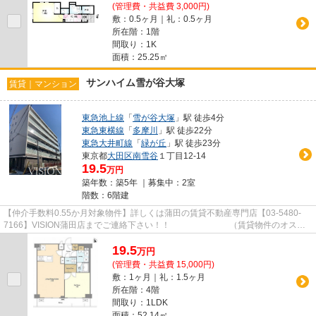
(管理費・共益費 3,000円)
敷：0.5ヶ月｜礼：0.5ヶ月
所在階：1階
間取り：1K
面積：25.25㎡
サンハイム雪が谷大塚
賃貸｜マンション
東急池上線
「
雪が谷大塚
」駅 徒歩4分
東急東横線
「
多摩川
」駅 徒歩22分
東急大井町線
「
緑が丘
」駅 徒歩23分
東京都
大田区
南雪谷
１丁目12-14
19.5
万円
築年数：築5年 ｜募集中：
2室
階数：6階建
【仲介手数料0.55か月対象物件】詳しくは蒲田の賃貸不動産専門店【03-5480-
7166】VISION蒲田店までご連絡下さい！！ （賃貸物件のオスス
メポイント）南面バルコニー 洗面...
19.5
万
円
(管理費・共益費 15,000円)
敷：1ヶ月｜礼：1.5ヶ月
所在階：4階
間取り：1LDK
面積：52.14㎡