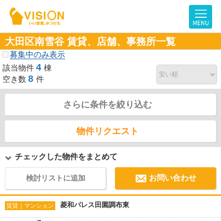
大田区南雪谷 賃貸、店舗、事務所一覧
募集中のみ表示
4
該当物件
棟
8
空き数
件
さらに条件を絞り込む
物件リクエスト
チェックした物件をまとめて
検討リストに追加
お問い合わせ
菱和パレス田園調布東
賃貸｜マンション