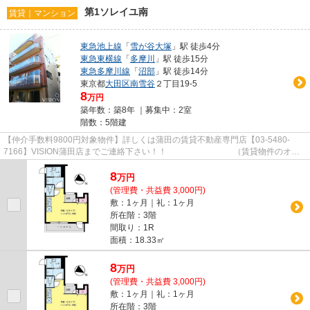
第1ソレイユ南
賃貸｜マンション
東急池上線
「
雪が谷大塚
」駅 徒歩4分
東急東横線
「
多摩川
」駅 徒歩15分
東急多摩川線
「
沼部
」駅 徒歩14分
東京都
大田区
南雪谷
２丁目19-5
8
万円
築年数：築8年 ｜募集中：
2室
階数：5階建
【仲介手数料9800円対象物件】詳しくは蒲田の賃貸不動産専門店【03-5480-
7166】VISION蒲田店までご連絡下さい！！ （賃貸物件のオス
スメポイント） キャンペーン 駅徒...
8
万
円
(管理費・共益費 3,000円)
敷：1ヶ月｜礼：1ヶ月
所在階：3階
間取り：1R
面積：18.33㎡
8
万
円
(管理費・共益費 3,000円)
敷：1ヶ月｜礼：1ヶ月
所在階：3階