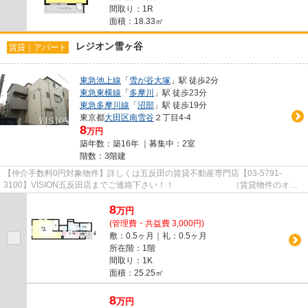
間取り：1R
面積：18.33㎡
レジオン雪ヶ谷
賃貸｜アパート
東急池上線
「
雪が谷大塚
」駅 徒歩2分
東急東横線
「
多摩川
」駅 徒歩23分
東急多摩川線
「
沼部
」駅 徒歩19分
東京都
大田区
南雪谷
２丁目4-4
8
万円
築年数：築16年 ｜募集中：
2室
階数：3階建
【仲介手数料0円対象物件】詳しくは五反田の賃貸不動産専門店【03-5791-
3100】VISION五反田店までご連絡下さい！！ （賃貸物件のオス
スメポイント）3沿線以上利用可 脱衣...
8
万
円
(管理費・共益費 3,000円)
敷：0.5ヶ月｜礼：0.5ヶ月
所在階：1階
間取り：1K
面積：25.25㎡
8
万
円