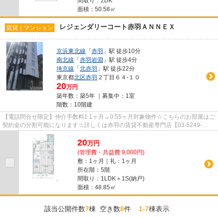
間取り：2DK
面積：50.58㎡
レジェンダリーコート赤羽ＡＮＮＥＸ
賃貸｜マンション
京浜東北線
「
赤羽
」駅 徒歩10分
南北線
「
赤羽岩淵
」駅 徒歩4分
埼京線
「
北赤羽
」駅 徒歩22分
東京都
北区
赤羽
２丁目６４-１０
20
万円
築年数：築5年 ｜募集中：
1室
階数：10階建
【電話問合せ限定】仲介手数料1.1ヶ月→0.55ヶ月対象物件☆こちらのお部屋はご
契約金の分割可能になります☆詳しくは赤羽の賃貸不動産専門店【03-5249-
4177】VISION赤羽店までご連絡下さ...
20
万
円
(管理費・共益費 9,000円)
敷：1ヶ月｜礼：1ヶ月
所在階：5階
間取り：1LDK＋1S(納戸)
面積：48.85㎡
該当公開件数
7
棟 空き数
8
件
1-7
棟表示