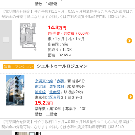
階数：14階建
【電話問合せ限定】仲介手数料1.1ヶ月→0.55ヶ月対象物件☆こちらのお部屋はご
契約金の分割可能になります☆詳しくは赤羽の賃貸不動産専門店【03-5249-
4177】VISION赤羽店までご連絡下さ...
14.3
万
円
(管理費・共益費 7,000円)
敷：1ヶ月｜礼：1ヶ月
所在階：9階
間取り：1LDK
面積：32.65㎡
シエルトゥールロジュマン
賃貸｜マンション
京浜東北線
「
赤羽
」駅 徒歩8分
南北線
「
赤羽岩淵
」駅 徒歩6分
埼京線
「
北赤羽
」駅 徒歩24分
東京都
北区
赤羽
２丁目３９-１
15.2
万円
築年数：築10年 ｜募集中：
1室
階数：11階建
【電話問合せ限定】仲介手数料1.1ヶ月→0.55ヶ月対象物件☆こちらのお部屋はご
契約金の分割可能になります☆詳しくは赤羽の賃貸不動産専門店【03-5249-
4177】VISION赤羽店までご連絡下さ...