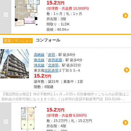
15.2
万
円
(管理費・共益費 10,000円)
敷：1ヶ月｜礼：1ヶ月
所在階：3階
間取り：1LDK
面積：40.04㎡
コンフォール
賃貸｜マンション
高崎線
「
赤羽
」駅 徒歩8分
南北線
「
赤羽岩淵
」駅 徒歩4分
埼京線
「
北赤羽
」駅 徒歩22分
東京都
北区
赤羽
２丁目５５-４
15.2
万円
築年数：築31年 ｜募集中：
1室
階数：6階建
【電話問合せ限定】仲介手数料1.1ヶ月→0.55ヶ月対象物件☆こちらのお部屋はご
契約金の分割可能になります☆詳しくは赤羽の賃貸不動産専門店【03-5249-
4177】VISION赤羽店までご連絡下さ...
15.2
万
円
(管理費・共益費 8,000円)
敷：15.2万円｜礼：15.2万円
所在階：4階