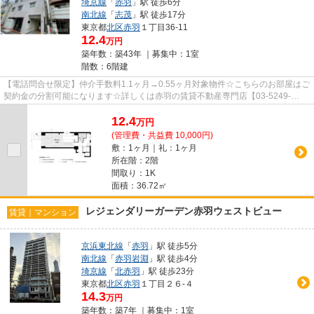
埼京線
「
赤羽
」駅 徒歩6分
南北線
「
志茂
」駅 徒歩17分
東京都
北区
赤羽
１丁目36-11
12.4
万円
築年数：築43年 ｜募集中：
1室
階数：6階建
【電話問合せ限定】仲介手数料1.1ヶ月→0.55ヶ月対象物件☆こちらのお部屋はご
契約金の分割可能になります☆詳しくは赤羽の賃貸不動産専門店【03-5249-
4177】VISION赤羽店までご連絡下さ...
12.4
万
円
(管理費・共益費 10,000円)
敷：1ヶ月｜礼：1ヶ月
所在階：2階
間取り：1K
面積：36.72㎡
レジェンダリーガーデン赤羽ウェストビュー
賃貸｜マンション
京浜東北線
「
赤羽
」駅 徒歩5分
南北線
「
赤羽岩淵
」駅 徒歩4分
埼京線
「
北赤羽
」駅 徒歩23分
東京都
北区
赤羽
１丁目２６-４
14.3
万円
築年数：築7年 ｜募集中：
1室