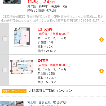
11.5
24
万円～
万円
築年数：築18年 ｜募集中：
2室
階数：14階建 地下1階
【電話問合せ限定】仲介手数料1.1ヶ月→0円対象物件☆こちらのお部屋はご契約
金の分割可能になります☆詳しくは赤羽の賃貸不動産専門店【03-5249-4177】
VISION赤羽店までご連絡下さい！！...
11.5
万
円
(管理費・共益費 8,000円)
敷：1ヶ月｜礼：1ヶ月
所在階：3階
間取り：1K
面積：26.63㎡
24
万
円
(管理費・共益費 8,000円)
敷：1ヶ月｜礼：1ヶ月
所在階：12階
間取り：2LDK
面積：56.74㎡
北区赤羽１丁目のマンション
賃貸｜マンション
南北線
「
赤羽岩淵
」駅 徒歩3分