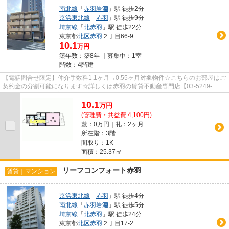
南北線
「
赤羽岩淵
」駅 徒歩2分
京浜東北線
「
赤羽
」駅 徒歩9分
埼京線
「
北赤羽
」駅 徒歩22分
東京都
北区
赤羽
２丁目66-9
10.1
万円
築年数：築8年 ｜募集中：
1室
階数：4階建
【電話問合せ限定】仲介手数料1.1ヶ月→0.55ヶ月対象物件☆こちらのお部屋はご
契約金の分割可能になります☆詳しくは赤羽の賃貸不動産専門店【03-5249-
4177】VISION赤羽店までご連絡下さ...
10.1
万
円
(管理費・共益費 4,100円)
敷：0万円｜礼：2ヶ月
所在階：3階
間取り：1K
面積：25.37㎡
リーフコンフォート赤羽
賃貸｜マンション
京浜東北線
「
赤羽
」駅 徒歩4分
南北線
「
赤羽岩淵
」駅 徒歩5分
埼京線
「
北赤羽
」駅 徒歩24分
東京都
北区
赤羽
２丁目17-2