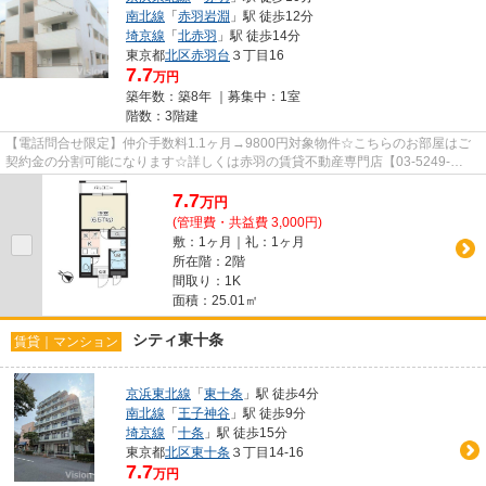
南北線
「
赤羽岩淵
」駅 徒歩12分
埼京線
「
北赤羽
」駅 徒歩14分
東京都
北区
赤羽台
３丁目16
7.7
万円
築年数：築8年 ｜募集中：
1室
階数：3階建
【電話問合せ限定】仲介手数料1.1ヶ月→9800円対象物件☆こちらのお部屋はご
契約金の分割可能になります☆詳しくは赤羽の賃貸不動産専門店【03-5249-
4177】VISION赤羽店までご連絡下さい！！
7.7
万
円
(管理費・共益費 3,000円)
敷：1ヶ月｜礼：1ヶ月
所在階：2階
間取り：1K
面積：25.01㎡
シティ東十条
賃貸｜マンション
京浜東北線
「
東十条
」駅 徒歩4分
南北線
「
王子神谷
」駅 徒歩9分
埼京線
「
十条
」駅 徒歩15分
東京都
北区
東十条
３丁目14-16
7.7
万円