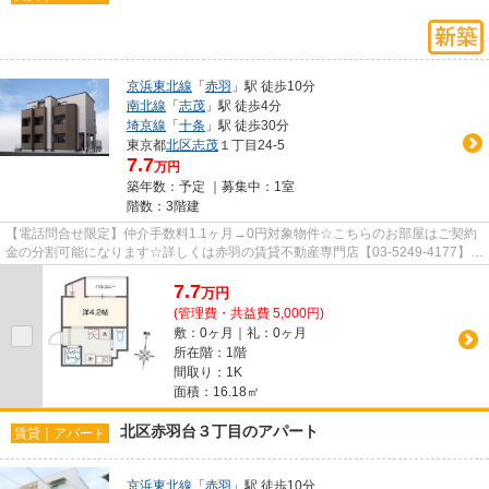
京浜東北線
「
赤羽
」駅 徒歩10分
南北線
「
志茂
」駅 徒歩4分
埼京線
「
十条
」駅 徒歩30分
東京都
北区
志茂
１丁目24-5
7.7
万円
築年数：予定 ｜募集中：
1室
階数：3階建
【電話問合せ限定】仲介手数料1.1ヶ月→0円対象物件☆こちらのお部屋はご契約
金の分割可能になります☆詳しくは赤羽の賃貸不動産専門店【03-5249-4177】
VISION赤羽店までご連絡下さい！！
7.7
万
円
(管理費・共益費 5,000円)
敷：0ヶ月｜礼：0ヶ月
所在階：1階
間取り：1K
面積：16.18㎡
北区赤羽台３丁目のアパート
賃貸｜アパート
京浜東北線
「
赤羽
」駅 徒歩10分