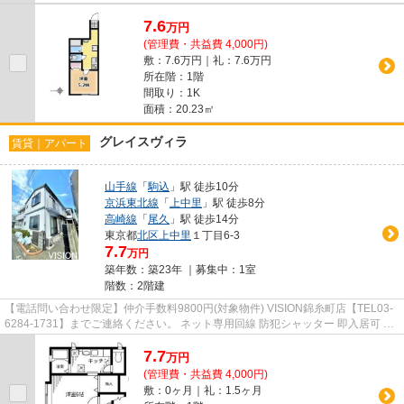
7.6
万
円
(管理費・共益費 4,000円)
敷：7.6万円｜礼：7.6万円
所在階：1階
間取り：1K
面積：20.23㎡
グレイスヴィラ
賃貸｜アパート
山手線
「
駒込
」駅 徒歩10分
京浜東北線
「
上中里
」駅 徒歩8分
高崎線
「
尾久
」駅 徒歩14分
東京都
北区
上中里
１丁目6-3
7.7
万円
築年数：築23年 ｜募集中：
1室
階数：2階建
【電話問い合わせ限定】仲介手数料9800円(対象物件) VISION錦糸町店【TEL03-
6284-1731】までご連絡ください。 ネット専用回線 防犯シャッター 即入居可 ク
ッションフロア エアコン
7.7
万
円
(管理費・共益費 4,000円)
敷：0ヶ月｜礼：1.5ヶ月