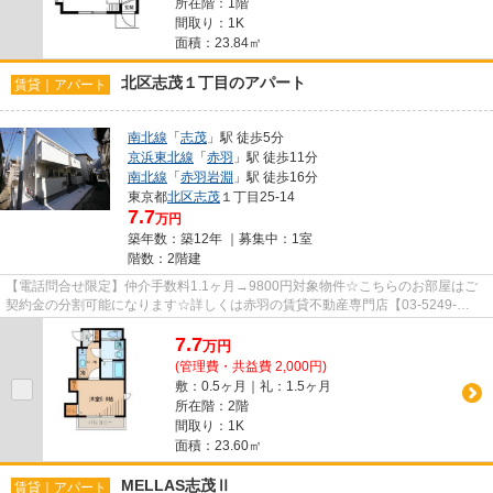
所在階：1階
間取り：1K
面積：23.84㎡
北区志茂１丁目のアパート
賃貸｜アパート
南北線
「
志茂
」駅 徒歩5分
京浜東北線
「
赤羽
」駅 徒歩11分
南北線
「
赤羽岩淵
」駅 徒歩16分
東京都
北区
志茂
１丁目25-14
7.7
万円
築年数：築12年 ｜募集中：
1室
階数：2階建
【電話問合せ限定】仲介手数料1.1ヶ月→9800円対象物件☆こちらのお部屋はご
契約金の分割可能になります☆詳しくは赤羽の賃貸不動産専門店【03-5249-
4177】VISION赤羽店までご連絡下さい！！
7.7
万
円
(管理費・共益費 2,000円)
敷：0.5ヶ月｜礼：1.5ヶ月
所在階：2階
間取り：1K
面積：23.60㎡
MELLAS志茂Ⅱ
賃貸｜アパート