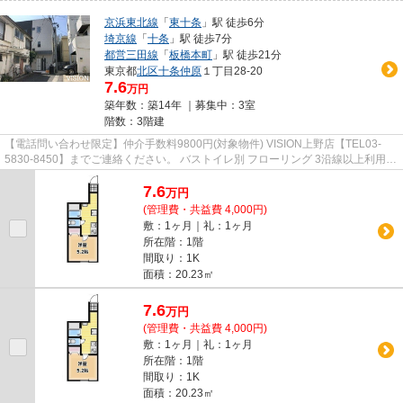
京浜東北線
「
東十条
」駅 徒歩6分
埼京線
「
十条
」駅 徒歩7分
都営三田線
「
板橋本町
」駅 徒歩21分
東京都
北区
十条仲原
１丁目28-20
7.6
万円
築年数：築14年 ｜募集中：
3室
階数：3階建
【電話問い合わせ限定】仲介手数料9800円(対象物件) VISION上野店【TEL03-
5830-8450】までご連絡ください。 バストイレ別 フローリング 3沿線以上利用可
洗面所独立 エアコン
7.6
万
円
(管理費・共益費 4,000円)
敷：1ヶ月｜礼：1ヶ月
所在階：1階
間取り：1K
面積：20.23㎡
7.6
万
円
(管理費・共益費 4,000円)
敷：1ヶ月｜礼：1ヶ月
所在階：1階
間取り：1K
面積：20.23㎡