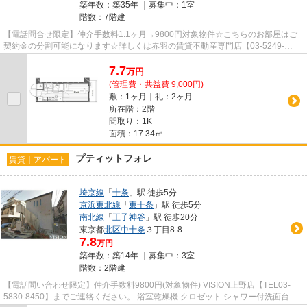
築年数：築35年 ｜募集中：
1室
階数：7階建
【電話問合せ限定】仲介手数料1.1ヶ月→9800円対象物件☆こちらのお部屋はご
契約金の分割可能になります☆詳しくは赤羽の賃貸不動産専門店【03-5249-
4177】VISION赤羽店までご連絡下さい！！
7.7
万
円
(管理費・共益費 9,000円)
敷：1ヶ月｜礼：2ヶ月
所在階：2階
間取り：1K
面積：17.34㎡
プティットフォレ
賃貸｜アパート
埼京線
「
十条
」駅 徒歩5分
京浜東北線
「
東十条
」駅 徒歩5分
南北線
「
王子神谷
」駅 徒歩20分
東京都
北区
中十条
３丁目8-8
7.8
万円
築年数：築14年 ｜募集中：
3室
階数：2階建
【電話問い合わせ限定】仲介手数料9800円(対象物件) VISION上野店【TEL03-
5830-8450】までご連絡ください。 浴室乾燥機 クロゼット シャワー付洗面台 洗