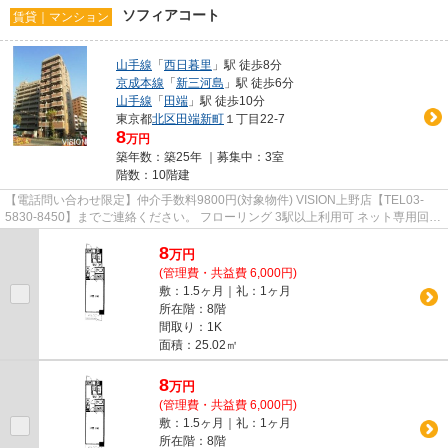
ソフィアコート
賃貸｜マンション
山手線
「
西日暮里
」駅 徒歩8分
京成本線
「
新三河島
」駅 徒歩6分
山手線
「
田端
」駅 徒歩10分
東京都
北区
田端新町
１丁目22-7
8
万円
築年数：築25年 ｜募集中：
3室
階数：10階建
【電話問い合わせ限定】仲介手数料9800円(対象物件) VISION上野店【TEL03-
5830-8450】までご連絡ください。 フローリング 3駅以上利用可 ネット専用回線
オートロック エアコン
8
万
円
(管理費・共益費 6,000円)
敷：1.5ヶ月｜礼：1ヶ月
所在階：8階
間取り：1K
面積：25.02㎡
8
万
円
(管理費・共益費 6,000円)
敷：1.5ヶ月｜礼：1ヶ月
所在階：8階