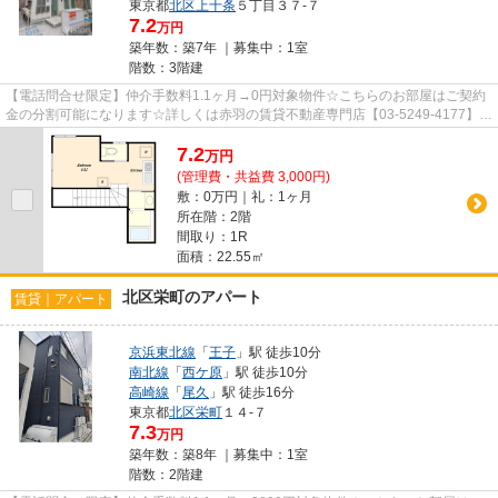
東京都
北区
上十条
５丁目３７-７
7.2
万円
築年数：築7年 ｜募集中：
1室
階数：3階建
【電話問合せ限定】仲介手数料1.1ヶ月→0円対象物件☆こちらのお部屋はご契約
金の分割可能になります☆詳しくは赤羽の賃貸不動産専門店【03-5249-4177】
VISION赤羽店までご連絡下さい！！
7.2
万
円
(管理費・共益費 3,000円)
敷：0万円｜礼：1ヶ月
所在階：2階
間取り：1R
面積：22.55㎡
北区栄町のアパート
賃貸｜アパート
京浜東北線
「
王子
」駅 徒歩10分
南北線
「
西ケ原
」駅 徒歩10分
高崎線
「
尾久
」駅 徒歩16分
東京都
北区
栄町
１４-７
7.3
万円
築年数：築8年 ｜募集中：
1室
階数：2階建