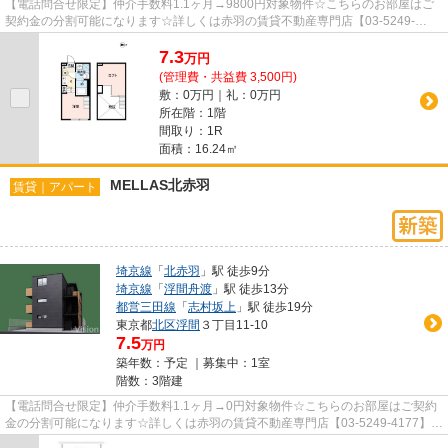
【電話問合せ限定】仲介手数料1.1ヶ月→9800円対象物件☆こちらのお部屋はご
契約金の分割可能になります☆詳しくは赤羽の賃貸不動産専門店【03-5249-
4177】VISION赤羽店までご連絡下さい！！
7.3
万
円
(管理費・共益費 3,500円)
敷：0万円｜礼：0万円
所在階：1階
間取り：1R
面積：16.24㎡
MELLAS北赤羽
賃貸｜アパート
埼京線
「
北赤羽
」駅 徒歩9分
埼京線
「
浮間舟渡
」駅 徒歩13分
都営三田線
「
志村坂上
」駅 徒歩19分
東京都
北区
浮間
３丁目11-10
7.5
万円
築年数：予定 ｜募集中：
1室
階数：3階建
【電話問合せ限定】仲介手数料1.1ヶ月→0円対象物件☆こちらのお部屋はご契約
金の分割可能になります☆詳しくは赤羽の賃貸不動産専門店【03-5249-4177】
VISION赤羽店までご連絡下さい！！