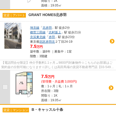
間取り：1K
面積：19.05㎡
GRANT HOMES北赤羽
賃貸｜アパート
埼京線
「
北赤羽
」駅 徒歩2分
都営三田線
「
志村坂上
」駅 徒歩21分
京浜東北線
「
赤羽
」駅 徒歩23分
東京都
北区
赤羽北
２丁目24-19
7.5
万円
築年数：築8年 ｜募集中：
1室
階数：3階建
【電話問合せ限定】仲介手数料1.1ヶ月→9800円対象物件☆こちらのお部屋はご
契約金の分割可能になります☆詳しくは高田馬場の賃貸不動産専門店【03-5497-
8662】VISION高田馬場店までご連...
7.5
万
円
(管理費・共益費 3,000円)
敷：1ヶ月｜礼：1ヶ月
所在階：3階
間取り：1K
面積：19.05㎡
B・キャッスル十条
賃貸｜マンション