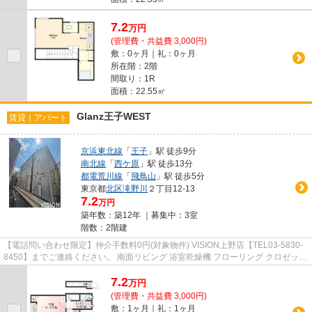
7.2
万
円
(管理費・共益費 3,000円)
敷：0ヶ月｜礼：0ヶ月
所在階：2階
間取り：1R
面積：22.55㎡
Glanz王子WEST
賃貸｜アパート
京浜東北線
「
王子
」駅 徒歩9分
南北線
「
西ケ原
」駅 徒歩13分
都電荒川線
「
飛鳥山
」駅 徒歩5分
東京都
北区
滝野川
２丁目12-13
7.2
万円
築年数：築12年 ｜募集中：
3室
階数：2階建
【電話問い合わせ限定】仲介手数料0円(対象物件) VISION上野店【TEL03-5830-
8450】までご連絡ください。 南面リビング 浴室乾燥機 フローリング クロゼット
CATV
7.2
万
円
(管理費・共益費 3,000円)
敷：1ヶ月｜礼：1ヶ月