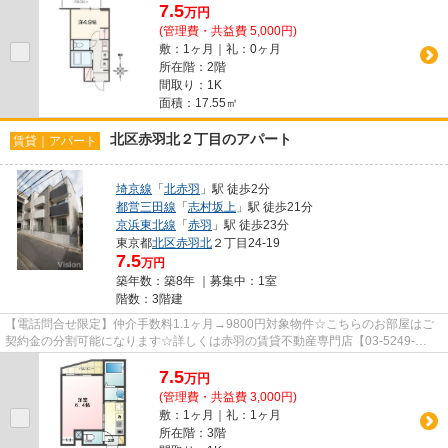
7.5
万
円
(管理費・共益費 5,000円)
敷：1ヶ月｜礼：0ヶ月
所在階：2階
間取り：1K
面積：17.55㎡
北区赤羽北２丁目のアパート
賃貸｜アパート
埼京線
「
北赤羽
」駅 徒歩2分
都営三田線
「
志村坂上
」駅 徒歩21分
京浜東北線
「
赤羽
」駅 徒歩23分
東京都
北区
赤羽北
２丁目24-19
7.5
万円
築年数：築8年 ｜募集中：
1室
階数：3階建
【電話問合せ限定】仲介手数料1.1ヶ月→9800円対象物件☆こちらのお部屋はご
契約金の分割可能になります☆詳しくは赤羽の賃貸不動産専門店【03-5249-
4177】VISION赤羽店までご連絡下さい！！
7.5
万
円
(管理費・共益費 3,000円)
敷：1ヶ月｜礼：1ヶ月
所在階：3階