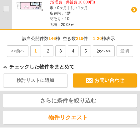
(管理費・共益費 10,000円)
敷：0ヶ月｜礼：1ヶ月
所在階：4階
間取り：1R
面積：20.03㎡
該当公開件数
146
棟 空き数
219
件
1-20
棟表示
<<前へ
1
2
3
4
5
次へ>>
最初
チェックした物件をまとめて
検討リストに追加
お問い合わせ
さらに条件を絞り込む
物件リクエスト