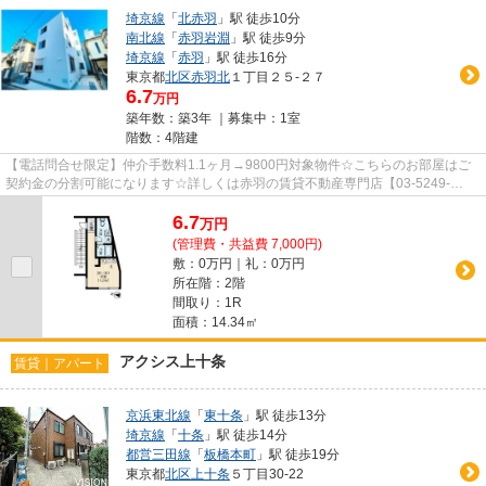
埼京線
「
北赤羽
」駅 徒歩10分
南北線
「
赤羽岩淵
」駅 徒歩9分
埼京線
「
赤羽
」駅 徒歩16分
東京都
北区
赤羽北
１丁目２５-２７
6.7
万円
築年数：築3年 ｜募集中：
1室
階数：4階建
【電話問合せ限定】仲介手数料1.1ヶ月→9800円対象物件☆こちらのお部屋はご
契約金の分割可能になります☆詳しくは赤羽の賃貸不動産専門店【03-5249-
4177】VISION赤羽店までご連絡下さい！！
6.7
万
円
(管理費・共益費 7,000円)
敷：0万円｜礼：0万円
所在階：2階
間取り：1R
面積：14.34㎡
アクシス上十条
賃貸｜アパート
京浜東北線
「
東十条
」駅 徒歩13分
埼京線
「
十条
」駅 徒歩14分
都営三田線
「
板橋本町
」駅 徒歩19分
東京都
北区
上十条
５丁目30-22