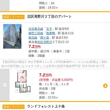
間取り：1K
面積：18.02㎡
北区滝野川２丁目のアパート
賃貸｜アパート
京浜東北線
「
王子
」駅 徒歩9分
都営三田線
「
西巣鴨
」駅 徒歩11分
南北線
「
西ケ原
」駅 徒歩13分
東京都
北区
滝野川
２丁目12-13
7.2
万円
築年数：築12年 ｜募集中：
1室
階数：2階建
【電話問合せ限定】仲介手数料1.1ヶ月→0円対象物件☆こちらのお部屋はご契約
金の分割可能になります☆詳しくは赤羽の賃貸不動産専門店【03-5249-4177】
VISION赤羽店までご連絡下さい！！
7.2
万
円
(管理費・共益費 3,000円)
敷：1ヶ月｜礼：1ヶ月
所在階：2階
間取り：1K
面積：22.53㎡
ランドフォレスト上十条
賃貸｜アパート