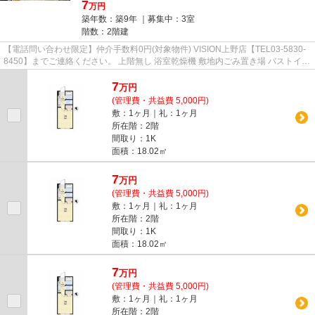
7
万円
築年数：築9年 ｜募集中：
3室
階数：2階建
【電話問い合わせ限定】仲介手数料0円(対象物件) VISION上野店【TEL03-5830-
8450】までご連絡ください。 上階無し 浴室乾燥機 敷地内ごみ置き場 バストイレ
別 オートロック
7
万
円
(管理費・共益費 5,000円)
敷：1ヶ月｜礼：1ヶ月
所在階：2階
間取り：1K
面積：18.02㎡
7
万
円
(管理費・共益費 5,000円)
敷：1ヶ月｜礼：1ヶ月
所在階：2階
間取り：1K
面積：18.02㎡
7
万
円
(管理費・共益費 5,000円)
敷：1ヶ月｜礼：1ヶ月
所在階：2階