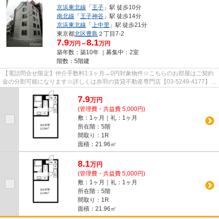
京浜東北線
「
王子
」駅 徒歩10分
南北線
「
王子神谷
」駅 徒歩14分
京浜東北線
「
上中里
」駅 徒歩21分
東京都
北区
豊島
２丁目7-2
7.9
8.1
万円～
万円
築年数：築10年 ｜募集中：
2室
階数：5階建
【電話問合せ限定】仲介手数料1.1ヶ月→0円対象物件☆こちらのお部屋はご契約
金の分割可能になります☆詳しくは赤羽の賃貸不動産専門店【03-5249-4177】
VISION赤羽店までご連絡下さい！！
7.9
万
円
(管理費・共益費 5,000円)
敷：1ヶ月｜礼：1ヶ月
所在階：5階
間取り：1R
面積：21.96㎡
8.1
万
円
(管理費・共益費 5,000円)
敷：1ヶ月｜礼：1ヶ月
所在階：5階
間取り：1R
面積：21.96㎡