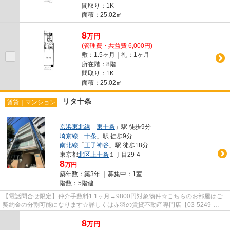
間取り：1K
面積：25.02㎡
8
万
円
(管理費・共益費 6,000円)
敷：1.5ヶ月｜礼：1ヶ月
所在階：8階
間取り：1K
面積：25.02㎡
リタ十条
賃貸｜マンション
京浜東北線
「
東十条
」駅 徒歩9分
埼京線
「
十条
」駅 徒歩9分
南北線
「
王子神谷
」駅 徒歩18分
東京都
北区
上十条
１丁目29-4
8
万円
築年数：築3年 ｜募集中：
1室
階数：5階建
【電話問合せ限定】仲介手数料1.1ヶ月→9800円対象物件☆こちらのお部屋はご
契約金の分割可能になります☆詳しくは赤羽の賃貸不動産専門店【03-5249-
4177】VISION赤羽店までご連絡下さい！！
8
万
円