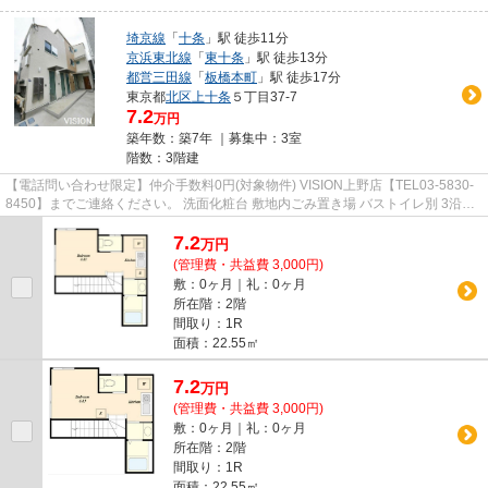
埼京線
「
十条
」駅 徒歩11分
京浜東北線
「
東十条
」駅 徒歩13分
都営三田線
「
板橋本町
」駅 徒歩17分
東京都
北区
上十条
５丁目37-7
7.2
万円
築年数：築7年 ｜募集中：
3室
階数：3階建
【電話問い合わせ限定】仲介手数料0円(対象物件) VISION上野店【TEL03-5830-
8450】までご連絡ください。 洗面化粧台 敷地内ごみ置き場 バストイレ別 3沿線
以上利用可 エアコン
7.2
万
円
(管理費・共益費 3,000円)
敷：0ヶ月｜礼：0ヶ月
所在階：2階
間取り：1R
面積：22.55㎡
7.2
万
円
(管理費・共益費 3,000円)
敷：0ヶ月｜礼：0ヶ月
所在階：2階
間取り：1R
面積：22.55㎡