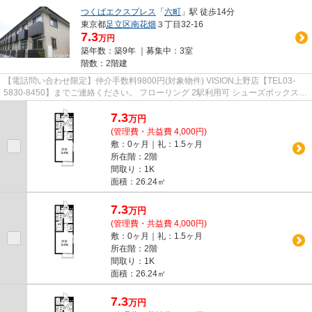
つくばエクスプレス
「
六町
」駅 徒歩14分
東京都
足立区
南花畑
３丁目32-16
7.3
万円
築年数：築9年 ｜募集中：
3室
階数：2階建
【電話問い合わせ限定】仲介手数料9800円(対象物件) VISION上野店【TEL03-
5830-8450】までご連絡ください。 フローリング 2駅利用可 シューズボックス
バストイレ別 南面バルコニー
7.3
万
円
(管理費・共益費 4,000円)
敷：0ヶ月｜礼：1.5ヶ月
所在階：2階
間取り：1K
面積：26.24㎡
7.3
万
円
(管理費・共益費 4,000円)
敷：0ヶ月｜礼：1.5ヶ月
所在階：2階
間取り：1K
面積：26.24㎡
7.3
万
円