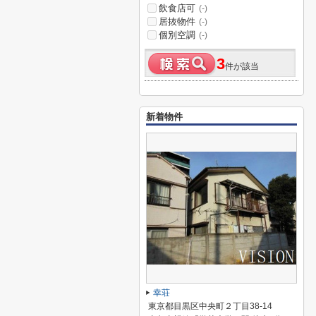
飲食店可
(-)
居抜物件
(-)
個別空調
(-)
3
件が該当
新着物件
幸荘
東京都目黒区中央町２丁目38-14