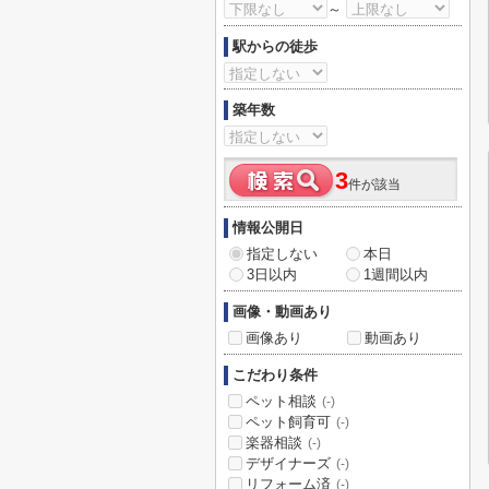
～
駅からの徒歩
築年数
3
件が該当
情報公開日
指定しない
本日
3日以内
1週間以内
画像・動画あり
画像あり
動画あり
こだわり条件
ペット相談
(-)
ペット飼育可
(-)
楽器相談
(-)
デザイナーズ
(-)
リフォーム済
(-)