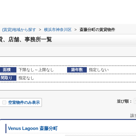
(賃貸)地域から探す
>
横浜市神奈川区
>
斎藤分町の賃貸物件
貸、店舗、事務所一覧
面積
下限なし～上限なし
築年数
指定しない
間取り
指定なし
並び順：
空室物件のみ表示
該
Venus Lagoon 斎藤分町