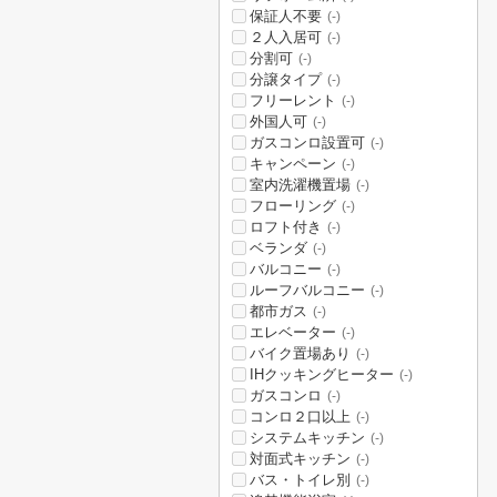
保証人不要
(-)
２人入居可
(-)
分割可
(-)
分譲タイプ
(-)
フリーレント
(-)
外国人可
(-)
ガスコンロ設置可
(-)
キャンペーン
(-)
室内洗濯機置場
(-)
フローリング
(-)
ロフト付き
(-)
ベランダ
(-)
バルコニー
(-)
ルーフバルコニー
(-)
都市ガス
(-)
エレベーター
(-)
バイク置場あり
(-)
IHクッキングヒーター
(-)
ガスコンロ
(-)
コンロ２口以上
(-)
システムキッチン
(-)
対面式キッチン
(-)
バス・トイレ別
(-)