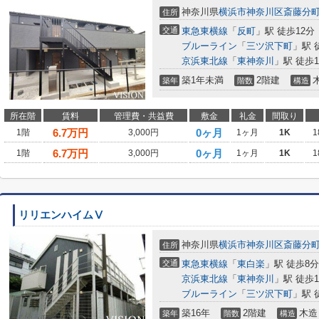
神奈川県
横浜市神奈川区
斎藤分
住所
交通
東急東横線
「
反町
」駅 徒歩12分
ブルーライン
「
三ツ沢下町
」駅 
京浜東北線
「
東神奈川
」駅 徒歩1
築1年未満
2階建
築年
階数
構造
所在階
賃料
管理費・共益費
敷金
礼金
間取り
6.7
万円
0ヶ月
1階
3,000円
1ヶ月
1K
1
6.7
万円
0ヶ月
1階
3,000円
1ヶ月
1K
1
リリエンハイムⅤ
神奈川県
横浜市神奈川区
斎藤分
住所
交通
東急東横線
「
東白楽
」駅 徒歩8分
京浜東北線
「
東神奈川
」駅 徒歩1
ブルーライン
「
三ツ沢下町
」駅 
築16年
2階建
木造
築年
階数
構造