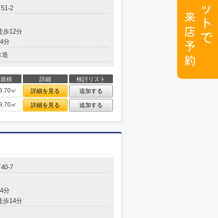
町
51-2
徒歩12分
4分
木造
面積
詳細
検討リスト
8.70㎡
詳細を見る
追加する
8.70㎡
詳細を見る
追加する
町
40-7
4分
徒歩14分