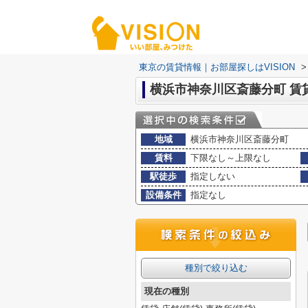
東京の賃貸情報｜お部屋探しはVISION
>
横浜市神奈川区斎藤分町 賃
地域
横浜市神奈川区斎藤分町
賃料
下限なし～上限なし
駅徒歩
指定しない
設備条件
指定なし
種別で絞り込む
現在の種別