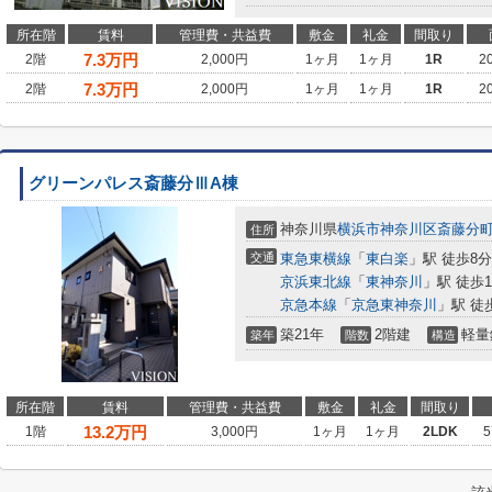
所在階
賃料
管理費・共益費
敷金
礼金
間取り
7.3
万円
2階
2,000円
1ヶ月
1ヶ月
1R
2
7.3
万円
2階
2,000円
1ヶ月
1ヶ月
1R
2
グリーンパレス斎藤分ⅢA棟
神奈川県
横浜市神奈川区
斎藤分
住所
交通
東急東横線
「
東白楽
」駅 徒歩8分
京浜東北線
「
東神奈川
」駅 徒歩1
京急本線
「
京急東神奈川
」駅 徒
築21年
2階建
軽量
築年
階数
構造
所在階
賃料
管理費・共益費
敷金
礼金
間取り
13.2
万円
1階
3,000円
1ヶ月
1ヶ月
2LDK
5