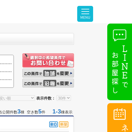
表示件数：
3
5
1-3
当公開件数
棟 空き数
件
棟表示