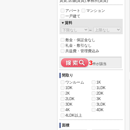
賃貸,店舗(賃貸),事務所(賃貸)
アパート
マンション
一戸建て
▼賃料
～
敷金・保証金なし
礼金・敷引なし
共益費・管理費込み
3
件が該当
間取り
ワンルーム
1K
1DK
1LDK
2K
2DK
2LDK
3K
3DK
3LDK
4K
4DK
4LDK以上
面積