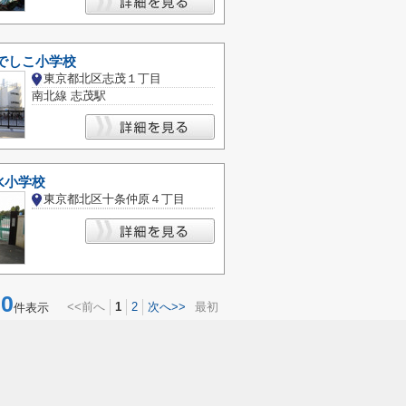
でしこ小学校
東京都北区志茂１丁目
南北線 志茂駅
水小学校
東京都北区十条仲原４丁目
0
<<前へ
1
2
次へ>>
最初
件表示