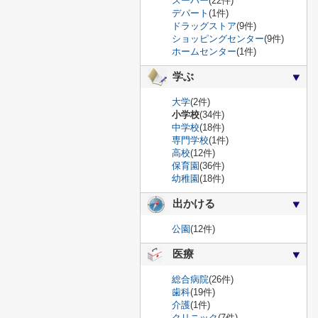
スーパー
(22件)
デパート
(1件)
ドラッグストア
(9件)
ショッピングセンター
(9件)
ホームセンター
(1件)
学ぶ
大学
(2件)
小学校
(34件)
中学校
(18件)
専門学校
(1件)
高校
(12件)
保育園
(36件)
幼稚園
(18件)
出かける
公園
(12件)
医療
総合病院
(26件)
歯科
(19件)
介護
(1件)
クリニック
(7件)