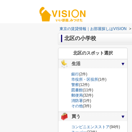
東京の賃貸情報｜お部屋探しはVISION
>
北区の小学校
北区のスポット選択
生活
銀行
(2件)
市役所・区役所
(1件)
警察
(12件)
図書館
(11件)
郵便局
(32件)
消防署
(1件)
その他
(3件)
買う
コンビニエンスストア
(94件)