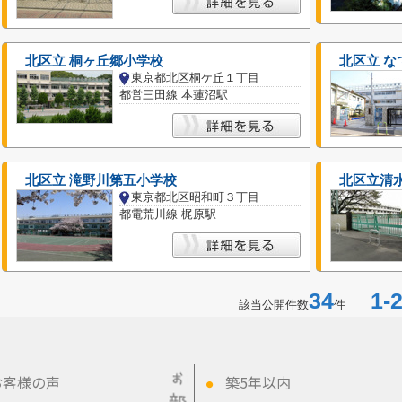
北区立 桐ヶ丘郷小学校
北区立 な
東京都北区桐ケ丘１丁目
都営三田線 本蓮沼駅
北区立 滝野川第五小学校
北区立清
東京都北区昭和町３丁目
都電荒川線 梶原駅
34
1-2
該当公開件数
件
お客様の声
築5年以内
●