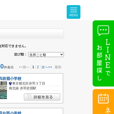
は対応できません。
並び順：
0
<<前へ
1
2
次へ>>
最初
件表示
四岩淵小学校
東京都北区赤羽３丁目
南北線 赤羽岩淵駅
羽台西小学校