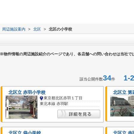
周辺施設案内
>
北区
>
北区の小学校
※物件情報の周辺施設紹介のページであり、各店舗への問い合わせは当社で
34
1-2
該当公開件数
件
北区立 赤羽小学校
北区立 第
東京都北区赤羽１丁目
東北本線 赤羽駅
北区立 袋小学校
北区立 赤