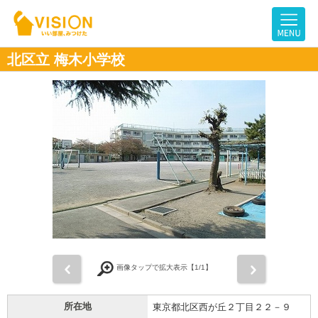
北区立 梅木小学校
前
次
画像タップで拡大表示【
1
/1】
所在地
東京都北区西が丘２丁目２２－９