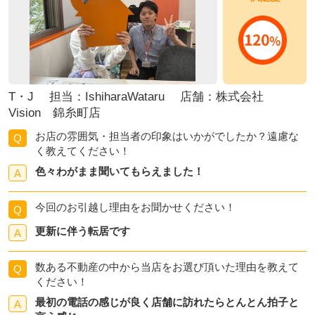
T・J 担当：IshiharaWataru 店舗：株式会社
Vision 錦糸町店
お店の雰囲気・担当者の印象はいかがでしたか？遠慮な
Q
く教えてください！
色々わがまま聞いてもらえました！
A
今回のお引越し理由をお聞かせください！
Q
更新に伴う転居です
A
数ある不動産の中から当店をお選び頂いた理由を教えて
Q
ください！
最初の電話の感じが良く店舗に訪れたらとんとん拍子と
A