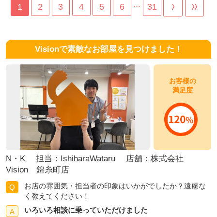
...
1
2
3
4
5
6
31
Visionで素敵なお部屋を見つけました！
お客様の
満足度
N・K 担当：IshiharaWataru 店舗：株式会社
Vision 錦糸町店
お店の雰囲気・担当者の印象はいかがでしたか？遠慮な
Q
く教えてください！
いろいろ相談に乗っていただけました
A