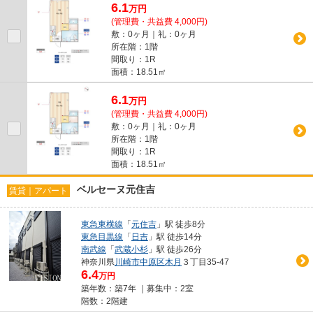
6.1
万
円
(管理費・共益費 4,000円)
敷：0ヶ月｜礼：0ヶ月
所在階：1階
間取り：1R
面積：18.51㎡
6.1
万
円
(管理費・共益費 4,000円)
敷：0ヶ月｜礼：0ヶ月
所在階：1階
間取り：1R
面積：18.51㎡
ベルセーヌ元住吉
賃貸｜アパート
東急東横線
「
元住吉
」駅 徒歩8分
東急目黒線
「
日吉
」駅 徒歩14分
南武線
「
武蔵小杉
」駅 徒歩26分
神奈川県
川崎市中原区
木月
３丁目35-47
6.4
万円
築年数：築7年 ｜募集中：
2室
階数：2階建