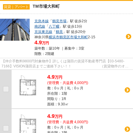
TM市場大和町
賃貸｜アパート
京急本線
「
鶴見市場
」駅 徒歩2分
南武線
「
八丁畷
」駅 徒歩13分
京浜東北線
「
鶴見
」駅 徒歩20分
神奈川県
横浜市鶴見区
市場大和町
2-15
4.9
万円
築年数：築10年 ｜募集中：
3室
階数：2階建
【仲介手数料9800円対象物件】詳しくは蒲田の賃貸不動産専門店【03-5480-
7166】VISION蒲田店までご連絡下さい！！ （賃貸物件のオス
スメポイント） フローリング 3沿線...
4.9
万
円
(管理費・共益費 4,000円)
敷：0ヶ月｜礼：0ヶ月
所在階：1階
間取り：1R
面積：9.30㎡
4.9
万
円
(管理費・共益費 4,000円)
敷：0ヶ月｜礼：0ヶ月
所在階：1階