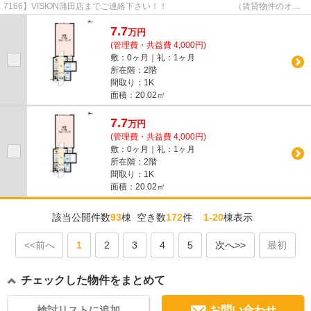
7166】VISION蒲田店までご連絡下さい！！ （賃貸物件のオス
スメポイント） 築3年以内 洗面所独...
7.7
万
円
(管理費・共益費 4,000円)
敷：0ヶ月｜礼：1ヶ月
所在階：2階
間取り：1K
面積：20.02㎡
7.7
万
円
(管理費・共益費 4,000円)
敷：0ヶ月｜礼：1ヶ月
所在階：2階
間取り：1K
面積：20.02㎡
該当公開件数
93
棟 空き数
172
件
1-20
棟表示
<<前へ
1
2
3
4
5
次へ>>
最初
チェックした物件をまとめて
検討リストに追加
お問い合わせ