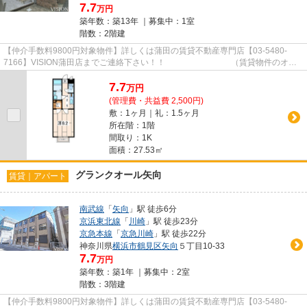
7.7
万円
築年数：築13年 ｜募集中：
1室
階数：2階建
【仲介手数料9800円対象物件】詳しくは蒲田の賃貸不動産専門店【03-5480-
7166】VISION蒲田店までご連絡下さい！！ （賃貸物件のオス
スメポイント）フローリング 洗面所...
7.7
万
円
(管理費・共益費 2,500円)
敷：1ヶ月｜礼：1.5ヶ月
所在階：1階
間取り：1K
面積：27.53㎡
グランクオール矢向
賃貸｜アパート
南武線
「
矢向
」駅 徒歩6分
京浜東北線
「
川崎
」駅 徒歩23分
京急本線
「
京急川崎
」駅 徒歩22分
神奈川県
横浜市鶴見区
矢向
５丁目10-33
7.7
万円
築年数：築1年 ｜募集中：
2室
階数：3階建
【仲介手数料9800円対象物件】詳しくは蒲田の賃貸不動産専門店【03-5480-