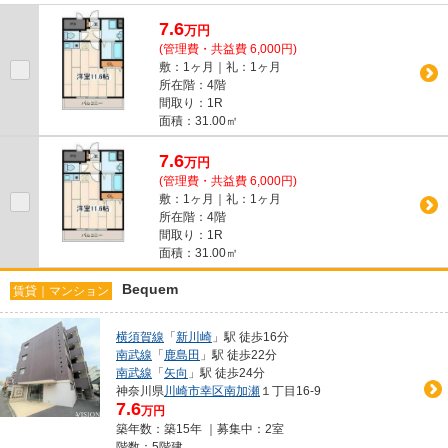
スメポイント）2沿線利用可 シュー...
7.6
万
円
(管理費・共益費 6,000円)
敷：1ヶ月｜礼：1ヶ月
所在階：4階
間取り：1R
面積：31.00㎡
7.6
万
円
(管理費・共益費 6,000円)
敷：1ヶ月｜礼：1ヶ月
所在階：4階
間取り：1R
面積：31.00㎡
Bequem
賃貸｜マンション
横須賀線
「
新川崎
」駅 徒歩16分
南武線
「
鹿島田
」駅 徒歩22分
南武線
「
矢向
」駅 徒歩24分
神奈川県
川崎市幸区
南加瀬
１丁目16-9
7.6
万円
築年数：築15年 ｜募集中：
2室
階数：5階建