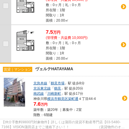
敷：0ヶ月｜礼：0ヶ月
所在階：1階
間取り：1R
面積：20.00㎡
7.5
万
円
(管理費・共益費 10,000円)
敷：0ヶ月｜礼：0ヶ月
所在階：1階
間取り：1R
面積：20.00㎡
ヴェルテHATAYAMA
賃貸｜マンション
京急本線
「
鶴見市場
」駅 徒歩8分
京浜東北線
「
鶴見
」駅 徒歩20分
南武線
「
川崎新町
」駅 徒歩17分
神奈川県
横浜市鶴見区
栄町通
４丁目44-4
7.6
万円
築年数：築20年 ｜募集中：
2室
階数：6階建
【仲介手数料9800円対象物件】詳しくは蒲田の賃貸不動産専門店【03-5480-
7166】VISION蒲田店までご連絡下さい！！ （賃貸物件のオス