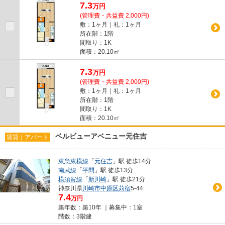
7.3
万
円
(管理費・共益費 2,000円)
敷：1ヶ月｜礼：1ヶ月
所在階：1階
間取り：1K
面積：20.10㎡
7.3
万
円
(管理費・共益費 2,000円)
敷：1ヶ月｜礼：1ヶ月
所在階：1階
間取り：1K
面積：20.10㎡
ベルビューアベニュー元住吉
賃貸｜アパート
東急東横線
「
元住吉
」駅 徒歩14分
南武線
「
平間
」駅 徒歩13分
横須賀線
「
新川崎
」駅 徒歩21分
神奈川県
川崎市中原区
苅宿
5-44
7.4
万円
築年数：築10年 ｜募集中：
1室
階数：3階建