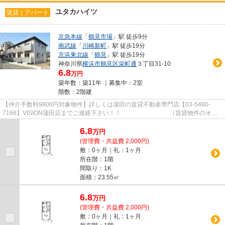
ユタカハイツ
賃貸｜アパート
京急本線
「
鶴見市場
」駅 徒歩9分
南武線
「
川崎新町
」駅 徒歩19分
京浜東北線
「
鶴見
」駅 徒歩19分
神奈川県
横浜市鶴見区
栄町通
３丁目31-10
6.8
万円
築年数：築11年 ｜募集中：
2室
階数：2階建
【仲介手数料9800円対象物件】詳しくは蒲田の賃貸不動産専門店【03-5480-
7166】VISION蒲田店までご連絡下さい！！ （賃貸物件のオス
スメポイント）バルコニー 敷金不要...
6.8
万
円
(管理費・共益費 2,000円)
敷：0ヶ月｜礼：1ヶ月
所在階：1階
間取り：1K
面積：23.55㎡
6.8
万
円
(管理費・共益費 2,000円)
敷：0ヶ月｜礼：1ヶ月