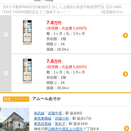
【仲介手数料9800円対象物件】詳しくは蒲田の賃貸不動産専門店【03-5480-
7166】VISION蒲田店までご連絡下さい！！ （賃貸物件のオス
スメポイント）キャンペーン オート...
7.6
万
円
(管理費・共益費 5,000円)
敷：1ヶ月｜礼：1.5ヶ月
所在階：1階
間取り：1K
面積：26.04㎡
7.6
万
円
(管理費・共益費 5,000円)
敷：1ヶ月｜礼：1.5ヶ月
所在階：1階
間取り：1K
面積：26.04㎡
アムールあそか
賃貸｜アパート
南武線
「
武蔵中原
」駅 徒歩9分
東急東横線
「
武蔵小杉
」駅 徒歩17分
東急目黒線
「
新丸子
」駅 徒歩16分
神奈川県
川崎市中原区
上小田中
７丁目6-8