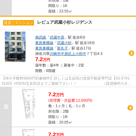
所在階：1階
間取り：1K
面積：23.55㎡
レピュア武蔵小杉レジデンス
賃貸｜マンション
南武線
「
武蔵中原
」駅 徒歩8分
東急東横線
「
武蔵小杉
」駅 徒歩16分
東急東横線
「
新丸子
」駅 徒歩17分
神奈川県
川崎市中原区
上小田中
７丁目4-3
7.2
万円
築年数：築4年 ｜募集中：
2室
階数：6階建
【仲介手数料9800円対象物件】詳しくは五反田の賃貸不動産専門店【03-5791-
3100】VISION五反田店までご連絡下さい！！ （賃貸物件のオス
スメポイント）即入居可 キャンペ...
7.2
万
円
(管理費・共益費 12,000円)
敷：1ヶ月｜礼：1ヶ月
所在階：2階
間取り：1R
面積：20.05㎡
7.2
万
円