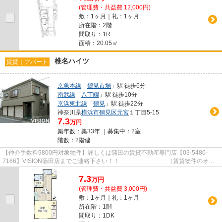
(管理費・共益費 12,000円)
敷：1ヶ月｜礼：1ヶ月
所在階：2階
間取り：1R
面積：20.05㎡
椎名ハイツ
賃貸｜アパート
京急本線
「
鶴見市場
」駅 徒歩6分
南武線
「
八丁畷
」駅 徒歩10分
京浜東北線
「
鶴見
」駅 徒歩22分
神奈川県
横浜市鶴見区
元宮
１丁目5-15
7.3
万円
築年数：築33年 ｜募集中：
2室
階数：2階建
【仲介手数料9800円対象物件】詳しくは蒲田の賃貸不動産専門店【03-5480-
7166】VISION蒲田店までご連絡下さい！！ （賃貸物件のオス
スメポイント）洗面化粧台 クッショ...
7.3
万
円
(管理費・共益費 3,000円)
敷：1ヶ月｜礼：1ヶ月
所在階：1階
間取り：1DK