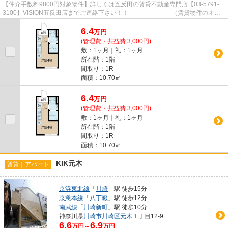
【仲介手数料9800円対象物件】詳しくは五反田の賃貸不動産専門店【03-5791-
3100】VISION五反田店までご連絡下さい！！ （賃貸物件のオス
スメポイント）洗面所独立 シャワ...
6.4
万
円
(管理費・共益費 3,000円)
敷：1ヶ月｜礼：1ヶ月
所在階：1階
間取り：1R
面積：10.70㎡
6.4
万
円
(管理費・共益費 3,000円)
敷：1ヶ月｜礼：1ヶ月
所在階：1階
間取り：1R
面積：10.70㎡
KIK元木
賃貸｜アパート
京浜東北線
「
川崎
」駅 徒歩15分
京急本線
「
八丁畷
」駅 徒歩12分
南武線
「
川崎新町
」駅 徒歩10分
神奈川県
川崎市川崎区
元木
１丁目12-9
6.6
6.9
万円～
万円