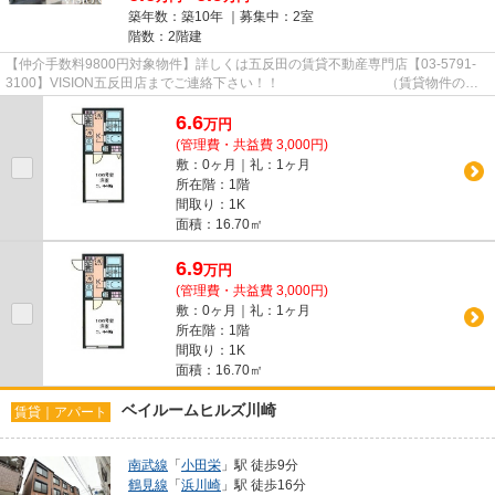
築年数：築10年 ｜募集中：
2室
階数：2階建
【仲介手数料9800円対象物件】詳しくは五反田の賃貸不動産専門店【03-5791-
3100】VISION五反田店までご連絡下さい！！ （賃貸物件のオ
ススメポイント） ダブルロックキ...
6.6
万
円
(管理費・共益費 3,000円)
敷：0ヶ月｜礼：1ヶ月
所在階：1階
間取り：1K
面積：16.70㎡
6.9
万
円
(管理費・共益費 3,000円)
敷：0ヶ月｜礼：1ヶ月
所在階：1階
間取り：1K
面積：16.70㎡
ベイルームヒルズ川崎
賃貸｜アパート
南武線
「
小田栄
」駅 徒歩9分
鶴見線
「
浜川崎
」駅 徒歩16分