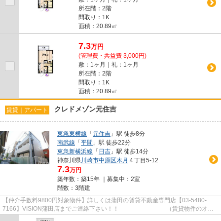
所在階：2階
間取り：1K
面積：20.89㎡
7.3
万
円
(管理費・共益費 3,000円)
敷：1ヶ月｜礼：1ヶ月
所在階：2階
間取り：1K
面積：20.89㎡
クレドメゾン元住吉
賃貸｜アパート
東急東横線
「
元住吉
」駅 徒歩8分
南武線
「
平間
」駅 徒歩22分
東急新横浜線
「
日吉
」駅 徒歩14分
神奈川県
川崎市中原区
木月
４丁目5-12
7.3
万円
築年数：築15年 ｜募集中：
2室
階数：3階建
【仲介手数料9800円対象物件】詳しくは蒲田の賃貸不動産専門店【03-5480-
7166】VISION蒲田店までご連絡下さい！！ （賃貸物件のオス
スメポイント）洗面所にドア 3沿線...