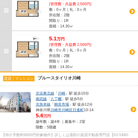
(管理費・共益費 2,500円)
敷：0ヶ月｜礼：0ヶ月
所在階：2階
間取り：1R
面積：14.30㎡
5.1
万
円
(管理費・共益費 2,500円)
敷：0ヶ月｜礼：0ヶ月
所在階：2階
間取り：1R
面積：14.30㎡
ブルースタイリオ川崎
賃貸｜マンション
京浜東北線
「
川崎
」駅 徒歩10分
南武線
「
八丁畷
」駅 徒歩5分
京急本線
「
鶴見市場
」駅 徒歩12分
神奈川県
川崎市川崎区
日進町
10-14
5.6
万円
築年数：築4年 ｜募集中：
2室
階数：5階建
【仲介手数料9800円対象物件】詳しくは蒲田の賃貸不動産専門店【03-5480-