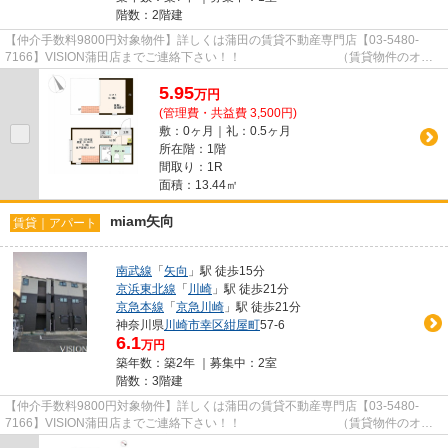
階数：2階建
【仲介手数料9800円対象物件】詳しくは蒲田の賃貸不動産専門店【03-5480-
7166】VISION蒲田店までご連絡下さい！！ （賃貸物件のオス
スメポイント）シューズボックス TV...
5.95
万
円
(管理費・共益費 3,500円)
敷：0ヶ月｜礼：0.5ヶ月
所在階：1階
間取り：1R
面積：13.44㎡
miam矢向
賃貸｜アパート
南武線
「
矢向
」駅 徒歩15分
京浜東北線
「
川崎
」駅 徒歩21分
京急本線
「
京急川崎
」駅 徒歩21分
神奈川県
川崎市幸区
紺屋町
57-6
6.1
万円
築年数：築2年 ｜募集中：
2室
階数：3階建
【仲介手数料9800円対象物件】詳しくは蒲田の賃貸不動産専門店【03-5480-
7166】VISION蒲田店までご連絡下さい！！ （賃貸物件のオス
スメポイント） 2駅利用可 脱衣所 2...