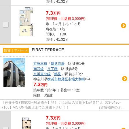
面積：41.32㎡
7.3
万
円
(管理費・共益費 3,000円)
敷：1ヶ月｜礼：1ヶ月
所在階：1階
間取り：1DK
面積：41.32㎡
FIRST TERRACE
賃貸｜アパート
京急本線
「
鶴見市場
」駅 徒歩1分
南武線
「
八丁畷
」駅 徒歩8分
京浜東北線
「
鶴見
」駅 徒歩19分
神奈川県
横浜市鶴見区
市場大和町
8-4
7.3
万円
築年数：築6年 ｜募集中：
2室
階数：3階建
【仲介手数料9800円対象物件】詳しくは蒲田の賃貸不動産専門店【03-5480-
7166】VISION蒲田店までご連絡下さい！！ （賃貸物件のオス
スメポイント） 駅徒歩5分以内 キャ...
7.3
万
円
(管理費・共益費 3,000円)
敷：1ヶ月｜礼：1ヶ月