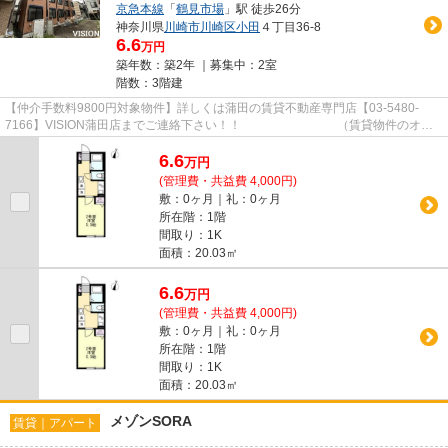
京急本線
「
鶴見市場
」駅 徒歩26分
神奈川県
川崎市川崎区
小田
４丁目36-8
6.6
万円
築年数：築2年 ｜募集中：
2室
階数：3階建
【仲介手数料9800円対象物件】詳しくは蒲田の賃貸不動産専門店【03-5480-
7166】VISION蒲田店までご連絡下さい！！ （賃貸物件のオス
スメポイント） 宅配ボックス ネッ...
6.6
万
円
(管理費・共益費 4,000円)
敷：0ヶ月｜礼：0ヶ月
所在階：1階
間取り：1K
面積：20.03㎡
6.6
万
円
(管理費・共益費 4,000円)
敷：0ヶ月｜礼：0ヶ月
所在階：1階
間取り：1K
面積：20.03㎡
メゾンSORA
賃貸｜アパート