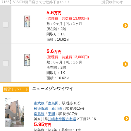
7166】VISION蒲田店までご連絡下さい！！ （賃貸物件のオス
スメポイント） 2駅利用可 温水洗浄...
5.6
万
円
(管理費・共益費 13,000円)
敷：0ヶ月｜礼：1ヶ月
所在階：2階
間取り：1K
面積：16.62㎡
5.6
万
円
(管理費・共益費 13,000円)
敷：0ヶ月｜礼：1ヶ月
所在階：2階
間取り：1K
面積：16.62㎡
ニューメゾンワイワイ
賃貸｜アパート
南武線
「
鹿島田
」駅 徒歩10分
横須賀線
「
新川崎
」駅 徒歩15分
南武線
「
平間
」駅 徒歩17分
神奈川県
川崎市幸区
古市場
２丁目76-16
5.95
万円
築年数：築7年 ｜募集中：
1室