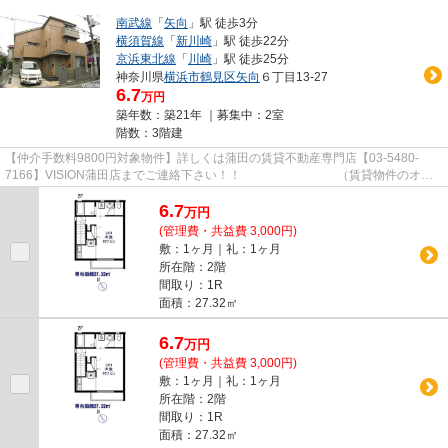
南武線
「
矢向
」駅 徒歩3分
横須賀線
「
新川崎
」駅 徒歩22分
京浜東北線
「
川崎
」駅 徒歩25分
神奈川県
横浜市鶴見区
矢向
６丁目13-27
6.7
万円
築年数：築21年 ｜募集中：
2室
階数：3階建
【仲介手数料9800円対象物件】詳しくは蒲田の賃貸不動産専門店【03-5480-
7166】VISION蒲田店までご連絡下さい！！ （賃貸物件のオス
スメポイント）脱衣所 洗面所にドア...
6.7
万
円
(管理費・共益費 3,000円)
敷：1ヶ月｜礼：1ヶ月
所在階：2階
間取り：1R
面積：27.32㎡
6.7
万
円
(管理費・共益費 3,000円)
敷：1ヶ月｜礼：1ヶ月
所在階：2階
間取り：1R
面積：27.32㎡