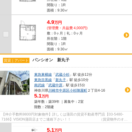
間取り：1R
面積：9.30㎡
4.9
万
円
(管理費・共益費 4,000円)
敷：0ヶ月｜礼：0ヶ月
所在階：1階
間取り：1R
面積：9.30㎡
パンシオン 新丸子
賃貸｜アパート
東急東横線
「
武蔵小杉
」駅 徒歩12分
東急目黒線
「
新丸子
」駅 徒歩10分
南武線
「
武蔵中原
」駅 徒歩15分
神奈川県
川崎市中原区
小杉陣屋町
２丁目4-16
5.1
万円
築年数：築39年 ｜募集中：
2室
階数：2階建
【仲介手数料9800円対象物件】詳しくは蒲田の賃貸不動産専門店【03-5480-
7166】VISION蒲田店までご連絡下さい！！ （賃貸物件のオス
スメポイント）フローリング バスト...
5.1
万
円