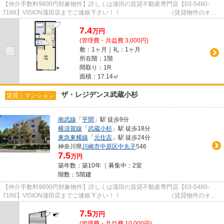
【仲介手数料9800円対象物件】詳しくは蒲田の賃貸不動産専門店【03-5480-
7166】VISION蒲田店までご連絡下さい！！ （賃貸物件のオス
スメポイント）浴室乾燥機 洗面化粧...
7.4
万
円
(管理費・共益費 3,000円)
敷：1ヶ月｜礼：1ヶ月
所在階：1階
間取り：1R
面積：17.14㎡
ザ・レジデンス武蔵小杉
賃貸｜マンション
南武線
「
平間
」駅 徒歩9分
横須賀線
「
武蔵小杉
」駅 徒歩18分
東急東横線
「
元住吉
」駅 徒歩24分
神奈川県
川崎市中原区
中丸子
546
7.5
万円
築年数：築10年 ｜募集中：
2室
階数：5階建
【仲介手数料9800円対象物件】詳しくは蒲田の賃貸不動産専門店【03-5480-
7166】VISION蒲田店までご連絡下さい！！ （賃貸物件のオス
スメポイント） システムキッチン ...
7.5
万
円
(管理費・共益費 10,000円)