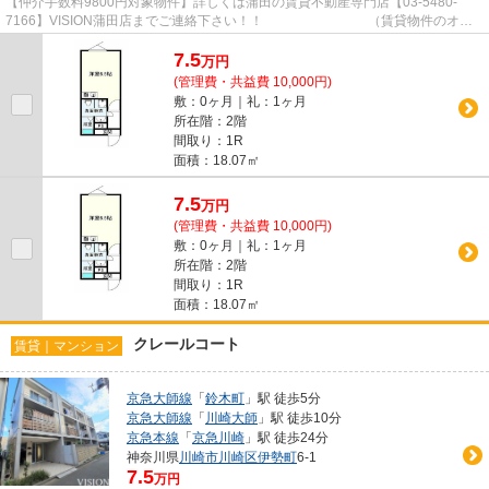
【仲介手数料9800円対象物件】詳しくは蒲田の賃貸不動産専門店【03-5480-
7166】VISION蒲田店までご連絡下さい！！ （賃貸物件のオス
スメポイント）キャンペーン オート...
7.5
万
円
(管理費・共益費 10,000円)
敷：0ヶ月｜礼：1ヶ月
所在階：2階
間取り：1R
面積：18.07㎡
7.5
万
円
(管理費・共益費 10,000円)
敷：0ヶ月｜礼：1ヶ月
所在階：2階
間取り：1R
面積：18.07㎡
クレールコート
賃貸｜マンション
京急大師線
「
鈴木町
」駅 徒歩5分
京急大師線
「
川崎大師
」駅 徒歩10分
京急本線
「
京急川崎
」駅 徒歩24分
神奈川県
川崎市川崎区
伊勢町
6-1
7.5
万円