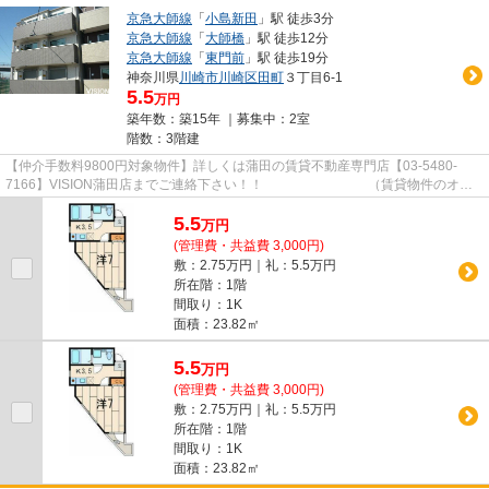
京急大師線
「
小島新田
」駅 徒歩3分
京急大師線
「
大師橋
」駅 徒歩12分
京急大師線
「
東門前
」駅 徒歩19分
神奈川県
川崎市川崎区
田町
３丁目6-1
5.5
万円
築年数：築15年 ｜募集中：
2室
階数：3階建
【仲介手数料9800円対象物件】詳しくは蒲田の賃貸不動産専門店【03-5480-
7166】VISION蒲田店までご連絡下さい！！ （賃貸物件のオス
スメポイント） 3駅以上利用可 クロ...
5.5
万
円
(管理費・共益費 3,000円)
敷：2.75万円｜礼：5.5万円
所在階：1階
間取り：1K
面積：23.82㎡
5.5
万
円
(管理費・共益費 3,000円)
敷：2.75万円｜礼：5.5万円
所在階：1階
間取り：1K
面積：23.82㎡