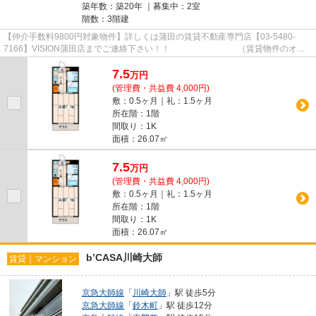
築年数：築20年 ｜募集中：
2室
階数：3階建
【仲介手数料9800円対象物件】詳しくは蒲田の賃貸不動産専門店【03-5480-
7166】VISION蒲田店までご連絡下さい！！ （賃貸物件のオス
スメポイント） 洗面所独立 浴室乾...
7.5
万
円
(管理費・共益費 4,000円)
敷：0.5ヶ月｜礼：1.5ヶ月
所在階：1階
間取り：1K
面積：26.07㎡
7.5
万
円
(管理費・共益費 4,000円)
敷：0.5ヶ月｜礼：1.5ヶ月
所在階：1階
間取り：1K
面積：26.07㎡
b’CASA川崎大師
賃貸｜マンション
京急大師線
「
川崎大師
」駅 徒歩5分
京急大師線
「
鈴木町
」駅 徒歩12分