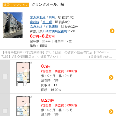
グランクオール川崎
賃貸｜マンション
京浜東北線
「
川崎
」駅 徒歩10分
南武線
「
八丁畷
」駅 徒歩8分
京急本線
「
京急川崎
」駅 徒歩12分
神奈川県
川崎市川崎区
南町
11-31
8
8.2
万円～
万円
築年数：築7年 ｜募集中：
2室
階数：4階建
【仲介手数料9800円対象物件】詳しくは蒲田の賃貸不動産専門店【03-5480-
7166】VISION蒲田店までご連絡下さい！！ （賃貸物件のオス
スメポイント）上階無し システムキ...
8
万
円
(管理費・共益費 6,000円)
敷：0ヶ月｜礼：0ヶ月
所在階：4階
間取り：1K
面積：16.00㎡
8.2
万
円
(管理費・共益費 6,000円)
敷：0ヶ月｜礼：0ヶ月
所在階：4階