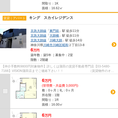
間取り：1K
面積：16.62㎡
キング スカイレジデンス
賃貸｜アパート
京急大師線
「
東門前
」駅 徒歩11分
京急大師線
「
大師橋
」駅 徒歩11分
京急大師線
「
川崎大師
」駅 徒歩14分
神奈川県
川崎市川崎区
昭和
２丁目13-8
6
万円
築年数：築5年 ｜募集中：
2室
階数：2階建
【仲介手数料9800円対象物件】詳しくは蒲田の賃貸不動産専門店【03-5480-
7166】VISION蒲田店までご連絡下さい！！ （賃貸物件のオス
スメポイント） 敷金礼金不要 シュ...
6
万
円
(管理費・共益費 3,000円)
敷：0ヶ月｜礼：0ヶ月
所在階：1階
間取り：1R
面積：16.00㎡
6
万
円