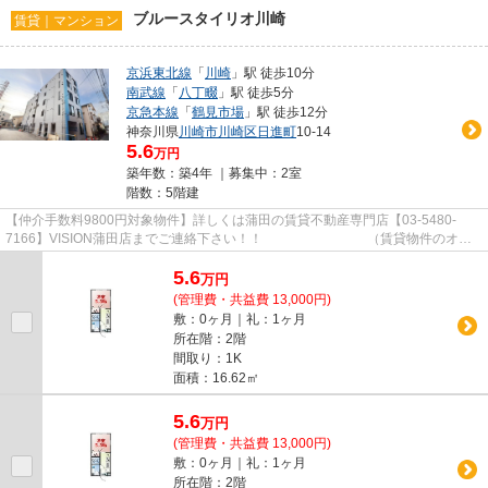
ブルースタイリオ川崎
賃貸｜マンション
京浜東北線
「
川崎
」駅 徒歩10分
南武線
「
八丁畷
」駅 徒歩5分
京急本線
「
鶴見市場
」駅 徒歩12分
神奈川県
川崎市川崎区
日進町
10-14
5.6
万円
築年数：築4年 ｜募集中：
2室
階数：5階建
【仲介手数料9800円対象物件】詳しくは蒲田の賃貸不動産専門店【03-5480-
7166】VISION蒲田店までご連絡下さい！！ （賃貸物件のオス
スメポイント） 2駅利用可 温水洗浄...
5.6
万
円
(管理費・共益費 13,000円)
敷：0ヶ月｜礼：1ヶ月
所在階：2階
間取り：1K
面積：16.62㎡
5.6
万
円
(管理費・共益費 13,000円)
敷：0ヶ月｜礼：1ヶ月
所在階：2階