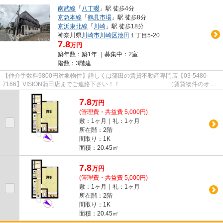
南武線
「
八丁畷
」駅 徒歩4分
京急本線
「
鶴見市場
」駅 徒歩8分
京浜東北線
「
川崎
」駅 徒歩18分
神奈川県
川崎市川崎区
池田
１丁目5-20
7.8
万円
築年数：築1年 ｜募集中：
2室
階数：3階建
【仲介手数料9800円対象物件】詳しくは蒲田の賃貸不動産専門店【03-5480-
7166】VISION蒲田店までご連絡下さい！！ （賃貸物件のオス
スメポイント）キャンペーン ネット...
7.8
万
円
(管理費・共益費 5,000円)
敷：1ヶ月｜礼：1ヶ月
所在階：2階
間取り：1K
面積：20.45㎡
7.8
万
円
(管理費・共益費 5,000円)
敷：1ヶ月｜礼：1ヶ月
所在階：2階
間取り：1K
面積：20.45㎡