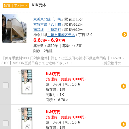
KIK元木
賃貸｜アパート
京浜東北線
「
川崎
」駅 徒歩15分
京急本線
「
八丁畷
」駅 徒歩12分
南武線
「
川崎新町
」駅 徒歩10分
神奈川県
川崎市川崎区
元木
１丁目12-9
6.6
6.9
万円～
万円
築年数：築10年 ｜募集中：
2室
階数：2階建
【仲介手数料9800円対象物件】詳しくは五反田の賃貸不動産専門店【03-5791-
3100】VISION五反田店までご連絡下さい！！ （賃貸物件のオ
ススメポイント） ダブルロックキ...
6.6
万
円
(管理費・共益費 3,000円)
敷：0ヶ月｜礼：1ヶ月
所在階：1階
間取り：1K
面積：16.70㎡
6.9
万
円
(管理費・共益費 3,000円)
敷：0ヶ月｜礼：1ヶ月
所在階：1階