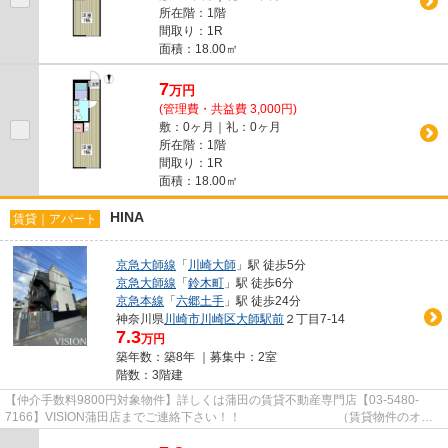
所在階：1階
間取り：1R
面積：18.00㎡
7
万
円
(管理費・共益費 3,000円)
敷：0ヶ月｜礼：0ヶ月
所在階：1階
間取り：1R
面積：18.00㎡
HINA
賃貸｜アパート
京急大師線
「
川崎大師
」駅 徒歩5分
京急大師線
「
鈴木町
」駅 徒歩6分
京急本線
「
六郷土手
」駅 徒歩24分
神奈川県
川崎市川崎区
大師駅前
２丁目7-14
7.3
万円
築年数：築8年 ｜募集中：
2室
階数：3階建
【仲介手数料9800円対象物件】詳しくは蒲田の賃貸不動産専門店【03-5480-
7166】VISION蒲田店までご連絡下さい！！ （賃貸物件のオス
スメポイント）駅徒歩5分以内 2面採...