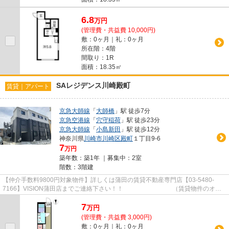
6.8
万
円
(管理費・共益費 10,000円)
敷：0ヶ月｜礼：0ヶ月
所在階：4階
間取り：1R
面積：18.35㎡
SAレジデンス川崎殿町
賃貸｜アパート
京急大師線
「
大師橋
」駅 徒歩7分
京急空港線
「
穴守稲荷
」駅 徒歩23分
京急大師線
「
小島新田
」駅 徒歩12分
神奈川県
川崎市川崎区
殿町
１丁目9-6
7
万円
築年数：築1年 ｜募集中：
2室
階数：3階建
【仲介手数料9800円対象物件】詳しくは蒲田の賃貸不動産専門店【03-5480-
7166】VISION蒲田店までご連絡下さい！！ （賃貸物件のオス
スメポイント）TVインターホン 宅配...
7
万
円
(管理費・共益費 3,000円)
敷：0ヶ月｜礼：0ヶ月