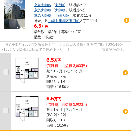
京急大師線
「
東門前
」駅 徒歩5分
京急大師線
「
大師橋
」駅 徒歩9分
京急大師線
「
川崎大師
」駅 徒歩11分
神奈川県
川崎市川崎区
東門前
３丁目11-9
6.5
万円
築年数：築8年 ｜募集中：
2室
階数：2階建
【仲介手数料9800円対象物件】詳しくは蒲田の賃貸不動産専門店【03-5480-
7166】VISION蒲田店までご連絡下さい！！ （賃貸物件のオス
スメポイント） 3駅以上利用可 エア...
6.5
万
円
(管理費・共益費 3,000円)
敷：1ヶ月｜礼：1ヶ月
所在階：2階
間取り：1R
面積：16.56㎡
6.5
万
円
(管理費・共益費 3,000円)
敷：1ヶ月｜礼：1ヶ月
所在階：2階
間取り：1R
面積：16.56㎡