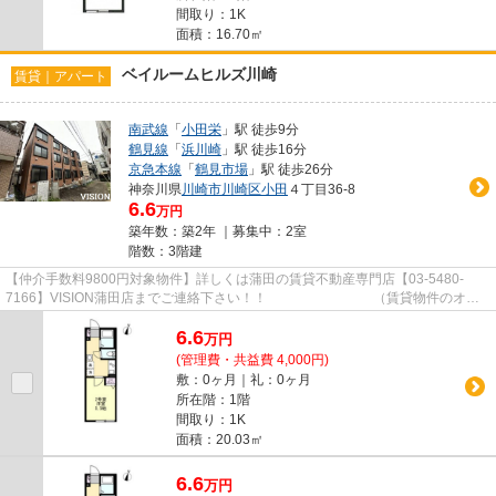
間取り：1K
面積：16.70㎡
ベイルームヒルズ川崎
賃貸｜アパート
南武線
「
小田栄
」駅 徒歩9分
鶴見線
「
浜川崎
」駅 徒歩16分
京急本線
「
鶴見市場
」駅 徒歩26分
神奈川県
川崎市川崎区
小田
４丁目36-8
6.6
万円
築年数：築2年 ｜募集中：
2室
階数：3階建
【仲介手数料9800円対象物件】詳しくは蒲田の賃貸不動産専門店【03-5480-
7166】VISION蒲田店までご連絡下さい！！ （賃貸物件のオス
スメポイント） 宅配ボックス ネッ...
6.6
万
円
(管理費・共益費 4,000円)
敷：0ヶ月｜礼：0ヶ月
所在階：1階
間取り：1K
面積：20.03㎡
6.6
万
円