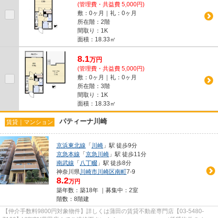
(管理費・共益費 5,000円)
敷：0ヶ月｜礼：0ヶ月
所在階：2階
間取り：1K
面積：18.33㎡
8.1
万
円
(管理費・共益費 5,000円)
敷：0ヶ月｜礼：0ヶ月
所在階：3階
間取り：1K
面積：18.33㎡
パティーナ川崎
賃貸｜マンション
京浜東北線
「
川崎
」駅 徒歩9分
京急本線
「
京急川崎
」駅 徒歩11分
南武線
「
八丁畷
」駅 徒歩8分
神奈川県
川崎市川崎区
南町
7-9
8.2
万円
築年数：築18年 ｜募集中：
2室
階数：8階建
【仲介手数料9800円対象物件】詳しくは蒲田の賃貸不動産専門店【03-5480-