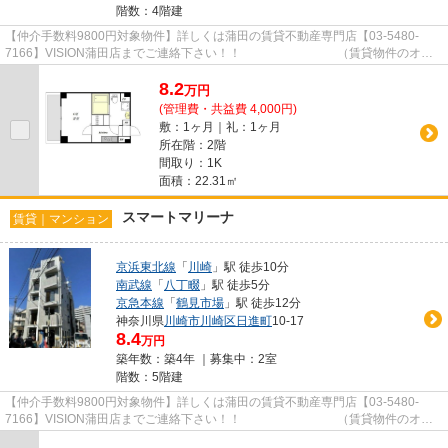
階数：4階建
【仲介手数料9800円対象物件】詳しくは蒲田の賃貸不動産専門店【03-5480-
7166】VISION蒲田店までご連絡下さい！！ （賃貸物件のオス
スメポイント）キャンペーン フロー...
8.2
万
円
(管理費・共益費 4,000円)
敷：1ヶ月｜礼：1ヶ月
所在階：2階
間取り：1K
面積：22.31㎡
スマートマリーナ
賃貸｜マンション
京浜東北線
「
川崎
」駅 徒歩10分
南武線
「
八丁畷
」駅 徒歩5分
京急本線
「
鶴見市場
」駅 徒歩12分
神奈川県
川崎市川崎区
日進町
10-17
8.4
万円
築年数：築4年 ｜募集中：
2室
階数：5階建
【仲介手数料9800円対象物件】詳しくは蒲田の賃貸不動産専門店【03-5480-
7166】VISION蒲田店までご連絡下さい！！ （賃貸物件のオス
スメポイント） 洗面所にドア シュ...