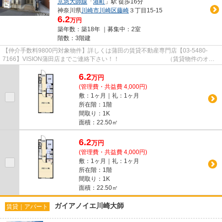
京急大師線
「
港町
」駅 徒歩16分
神奈川県
川崎市川崎区
藤崎
３丁目15-15
6.2
万円
築年数：築18年 ｜募集中：
2室
階数：3階建
【仲介手数料9800円対象物件】詳しくは蒲田の賃貸不動産専門店【03-5480-
7166】VISION蒲田店までご連絡下さい！！ （賃貸物件のオス
スメポイント） オートロック 洗面...
6.2
万
円
(管理費・共益費 4,000円)
敷：1ヶ月｜礼：1ヶ月
所在階：1階
間取り：1K
面積：22.50㎡
6.2
万
円
(管理費・共益費 4,000円)
敷：1ヶ月｜礼：1ヶ月
所在階：1階
間取り：1K
面積：22.50㎡
ガイアノイエ川崎大師
賃貸｜アパート