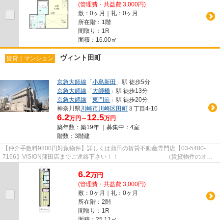
(管理費・共益費 3,000円)
敷：0ヶ月｜礼：0ヶ月
所在階：1階
間取り：1R
面積：16.00㎡
ヴィント田町
賃貸｜マンション
京急大師線
「
小島新田
」駅 徒歩5分
京急大師線
「
大師橋
」駅 徒歩13分
京急大師線
「
東門前
」駅 徒歩20分
神奈川県
川崎市川崎区
田町
３丁目4-10
6.2
12.5
万円～
万円
築年数：築19年 ｜募集中：
4室
階数：3階建
【仲介手数料9800円対象物件】詳しくは蒲田の賃貸不動産専門店【03-5480-
7166】VISION蒲田店までご連絡下さい！！ （賃貸物件のオス
スメポイント） 駅徒歩5分以内 バス...
6.2
万
円
(管理費・共益費 3,000円)
敷：0ヶ月｜礼：0ヶ月
所在階：2階
間取り：1R
面積：25.11㎡