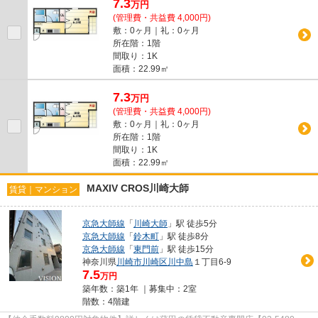
7.3
万
円
(管理費・共益費 4,000円)
敷：0ヶ月｜礼：0ヶ月
所在階：1階
間取り：1K
面積：22.99㎡
7.3
万
円
(管理費・共益費 4,000円)
敷：0ヶ月｜礼：0ヶ月
所在階：1階
間取り：1K
面積：22.99㎡
MAXIV CROS川崎大師
賃貸｜マンション
京急大師線
「
川崎大師
」駅 徒歩5分
京急大師線
「
鈴木町
」駅 徒歩8分
京急大師線
「
東門前
」駅 徒歩15分
神奈川県
川崎市川崎区
川中島
１丁目6-9
7.5
万円
築年数：築1年 ｜募集中：
2室
階数：4階建