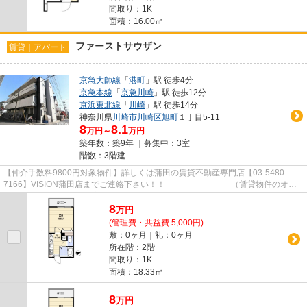
間取り：1K
面積：16.00㎡
ファーストサウザン
賃貸｜アパート
京急大師線
「
港町
」駅 徒歩4分
京急本線
「
京急川崎
」駅 徒歩12分
京浜東北線
「
川崎
」駅 徒歩14分
神奈川県
川崎市川崎区
旭町
１丁目5-11
8
8.1
万円～
万円
築年数：築9年 ｜募集中：
3室
階数：3階建
【仲介手数料9800円対象物件】詳しくは蒲田の賃貸不動産専門店【03-5480-
7166】VISION蒲田店までご連絡下さい！！ （賃貸物件のオス
スメポイント） ディンプルキー 敷...
8
万
円
(管理費・共益費 5,000円)
敷：0ヶ月｜礼：0ヶ月
所在階：2階
間取り：1K
面積：18.33㎡
8
万
円