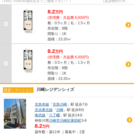
7166】VISION蒲田店までご連絡下さい！！ （賃貸物件のオス
スメポイント）洗面化粧台 2駅利用...
8.2
万
円
(管理費・共益費 6,000円)
敷：0.5ヶ月｜礼：1.5ヶ月
所在階：8階
間取り：1K
面積：23.20㎡
8.2
万
円
(管理費・共益費 6,000円)
敷：0.5ヶ月｜礼：1.5ヶ月
所在階：8階
間取り：1K
面積：23.20㎡
川崎レジデンシィズ
賃貸｜マンション
京急本線
「
京急川崎
」駅 徒歩7分
京浜東北線
「
川崎
」駅 徒歩8分
南武線
「
八丁畷
」駅 徒歩14分
神奈川県
川崎市川崎区
東田町
3-6
8.2
万円
築年数：築11年 ｜募集中：
1室