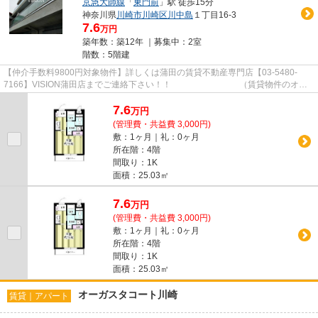
京急大師線
「
東門前
」駅 徒歩15分
神奈川県
川崎市川崎区
川中島
１丁目16-3
7.6
万円
築年数：築12年 ｜募集中：
2室
階数：5階建
【仲介手数料9800円対象物件】詳しくは蒲田の賃貸不動産専門店【03-5480-
7166】VISION蒲田店までご連絡下さい！！ （賃貸物件のオス
スメポイント）駅徒歩5分以内 ネッ...
7.6
万
円
(管理費・共益費 3,000円)
敷：1ヶ月｜礼：0ヶ月
所在階：4階
間取り：1K
面積：25.03㎡
7.6
万
円
(管理費・共益費 3,000円)
敷：1ヶ月｜礼：0ヶ月
所在階：4階
間取り：1K
面積：25.03㎡
オーガスタコート川崎
賃貸｜アパート