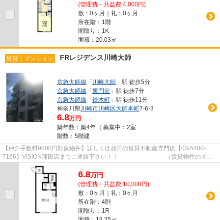
(管理費・共益費 4,000円)
敷：0ヶ月｜礼：0ヶ月
所在階：1階
間取り：1K
面積：20.03㎡
FRレジデンス川崎大師
賃貸｜マンション
京急大師線
「
川崎大師
」駅 徒歩5分
京急大師線
「
東門前
」駅 徒歩7分
京急大師線
「
鈴木町
」駅 徒歩11分
神奈川県
川崎市川崎区
大師本町
7-6-3
6.8
万円
築年数：築4年 ｜募集中：
2室
階数：5階建
【仲介手数料9800円対象物件】詳しくは蒲田の賃貸不動産専門店【03-5480-
7166】VISION蒲田店までご連絡下さい！！ （賃貸物件のオス
スメポイント） エアコン キャンペ...
6.8
万
円
(管理費・共益費 10,000円)
敷：0ヶ月｜礼：0ヶ月
所在階：4階
間取り：1R
面積：18.35㎡