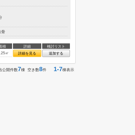
分
鉄骨
面積
詳細
検討リスト
1.25㎡
詳細を見る
追加する
7
8
1-7
当公開件数
棟 空き数
件
棟表示