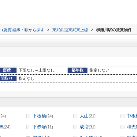
(賃貸)路線・駅から探す
>
東武鉄道東武東上線
>
柳瀬川駅の賃貸物件
面積
下限なし～上限なし
築年数
指定しない
間取り
指定なし
下板橋
大山
中板
(24)
(24)
(21)
馬
下赤塚
成増
和光
(24)
(11)
(31)