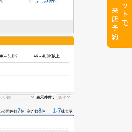
ふじみ野
(9)
(9)
3K～3LDK
4K～4LDK以上
-
-
-
-
表示件数：
7
8
1-7
当公開件数
棟 空き数
件
棟表示