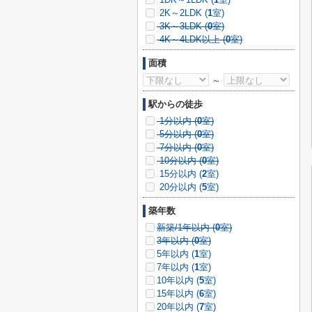
2K～2LDK (
1
室)
3K～3LDK (
0
室)
4K～4LDK以上 (
0
室)
面積
～
駅からの徒歩
1分以内 (
0
室)
5分以内 (
0
室)
7分以内 (
0
室)
10分以内 (
0
室)
15分以内 (
2
室)
20分以内 (
5
室)
築年数
新築/1年以内 (
0
室)
3年以内 (
0
室)
5年以内 (
1
室)
7年以内 (
1
室)
10年以内 (
5
室)
15年以内 (
6
室)
20年以内 (
7
室)