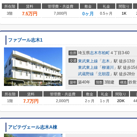
所在階
賃料
管理費・共益費
敷金
礼金
間取り
7.5
万円
0ヶ月
3階
7,000円
0.5ヶ月
1K
ファブール志木1
埼玉県
志木市
柏町
４丁目3-60
住所
交通
東武東上線
「
志木
」駅 徒歩13分
東武東上線
「
柳瀬川
」駅 徒歩15
武蔵野線
「
北朝霞
」駅 徒歩28分
築40年
3階建
鉄骨
築年
階数
構造
所在階
賃料
管理費・共益費
敷金
礼金
間取り
7.7
万円
1階
2,000円
2ヶ月
1ヶ月
2DK
4
アビテヴェール志木A棟