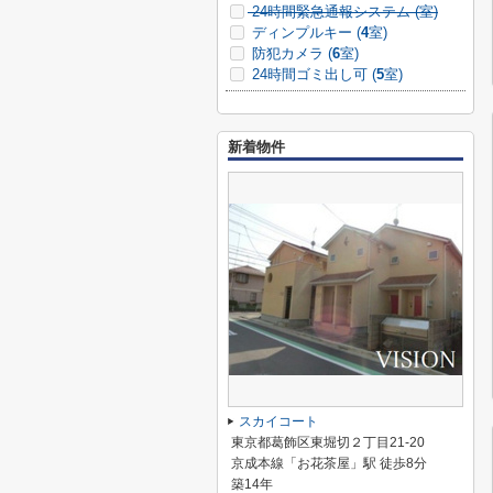
24時間緊急通報システム (
室)
ディンプルキー (
4
室)
防犯カメラ (
6
室)
24時間ゴミ出し可 (
5
室)
新着物件
スカイコート
東京都葛飾区東堀切２丁目21-20
京成本線「お花茶屋」駅 徒歩8分
築14年