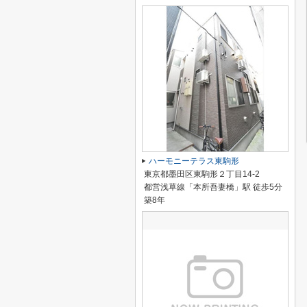
ハーモニーテラス東駒形
東京都墨田区東駒形２丁目14-2
都営浅草線「本所吾妻橋」駅 徒歩5分
築8年