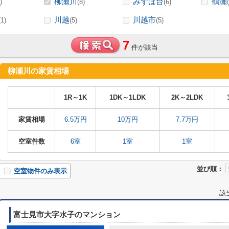
柳瀬川
みずほ台
鶴瀬
)
(8)
(6)
川越
川越市
(1)
(5)
(5)
7
件が該当
柳瀬川の家賃相場
1R～1K
1DK～1LDK
2K～2LDK
家賃相場
6.5万円
10万円
7.7万円
空室件数
6室
1室
1室
並び順：
空室物件のみ表示
該
富士見市大字水子のマンション