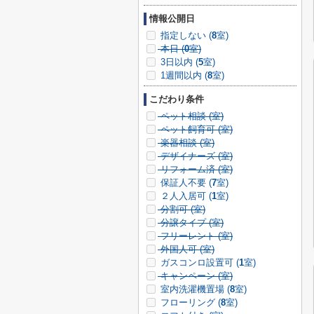
情報公開日
指定しない (
8
室)
本日 (
0
室)
3日以内 (
5
室)
1週間以内 (
8
室)
こだわり条件
ペット相談 (
室)
ペット飼育可 (
室)
楽器相談 (
室)
デザイナーズ (
室)
リフォーム済 (
室)
保証人不要 (
7
室)
２人入居可 (
1
室)
分割可 (
室)
分譲タイプ (
室)
フリーレント (
室)
外国人可 (
室)
ガスコンロ設置可 (
1
室)
キャンペーン (
室)
室内洗濯機置場 (
8
室)
フローリング (
8
室)