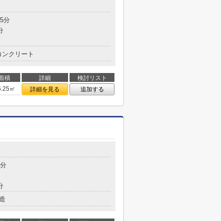
5分
分
コンクリート
面積
詳細
検討リスト
6.25㎡
詳細を見る
追加する
6分
分
造