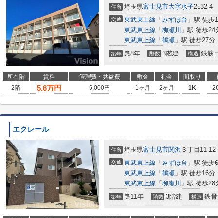
埼玉県
富士見市
大字水子
2532-4
住所
交通
東武東上線
「
みずほ台
」駅 徒歩1
東武東上線
「
柳瀬川
」駅 徒歩24
東武東上線
「
鶴瀬
」駅 徒歩27分
築8年
3階建
鉄筋
築年
階数
構造
所在階
賃料
管理費・共益費
敷金
礼金
間取り
5.6
万円
2階
5,000円
1ヶ月
2ヶ月
1K
2
エクレール
埼玉県
富士見市
関沢
３丁目11-12
住所
交通
東武東上線
「
みずほ台
」駅 徒歩
東武東上線
「
鶴瀬
」駅 徒歩16分
東武東上線
「
柳瀬川
」駅 徒歩28
築11年
3階建
鉄骨
築年
階数
構造