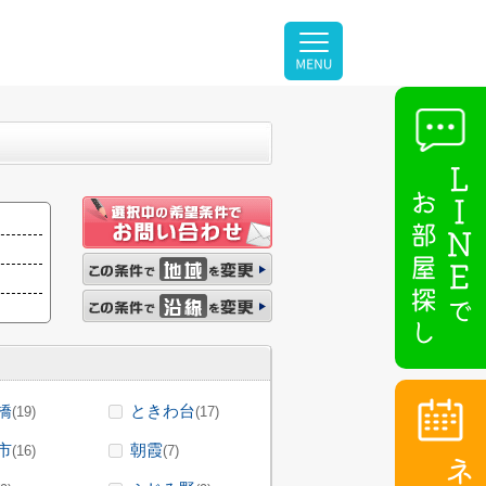
橋
ときわ台
(19)
(17)
市
朝霞
(16)
(7)