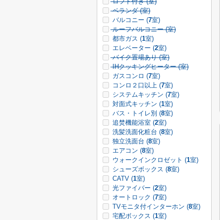
ロフト付き (
室)
ベランダ (
室)
バルコニー (
7
室)
ルーフバルコニー (
室)
都市ガス (
1
室)
エレベーター (
2
室)
バイク置場あり (
室)
IHクッキングヒーター (
室)
ガスコンロ (
7
室)
コンロ２口以上 (
7
室)
システムキッチン (
7
室)
対面式キッチン (
1
室)
バス・トイレ別 (
8
室)
追焚機能浴室 (
2
室)
洗髪洗面化粧台 (
8
室)
独立洗面台 (
8
室)
エアコン (
8
室)
ウォークインクロゼット (
1
室)
シューズボックス (
8
室)
CATV (
1
室)
光ファイバー (
2
室)
オートロック (
7
室)
TVモニタ付インターホン (
8
室)
宅配ボックス (
1
室)