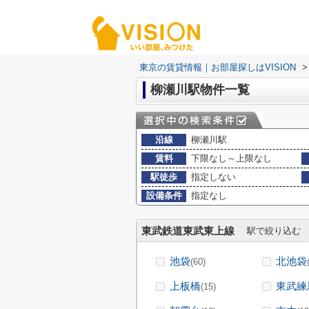
東京の賃貸情報｜お部屋探しはVISION
>
柳瀬川駅物件一覧
沿線
柳瀬川駅
賃料
下限なし～上限なし
駅徒歩
指定しない
設備条件
指定なし
東武鉄道東武東上線
駅で絞り込む
池袋
北池袋
(60)
上板橋
東武練
(15)