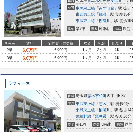
埼玉県
富士見市
東みずほ台
２丁目
住所
交通
東武東上線
「
みずほ台
」駅 徒歩
東武東上線
「
鶴瀬
」駅 徒歩18分
東武東上線
「
柳瀬川
」駅 徒歩19
築7年
6階建
鉄筋
築年
階数
構造
所在階
賃料
管理費・共益費
敷金
礼金
間取り
6.6
万円
2階
6,000円
1ヶ月
2ヶ月
1K
2
6.6
万円
3階
6,000円
1ヶ月
2ヶ月
1K
2
ラフィーネ
埼玉県
志木市
柏町
５丁目5-37
住所
交通
東武東上線
「
志木
」駅 徒歩9分
東武東上線
「
柳瀬川
」駅 徒歩14
武蔵野線
「
北朝霞
」駅 徒歩28分
築18年
3階建
鉄筋
築年
階数
構造