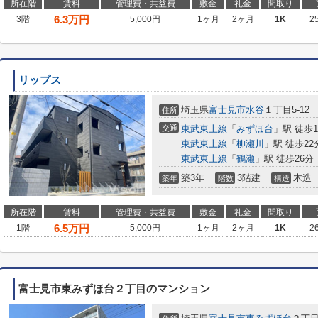
所在階
賃料
管理費・共益費
敷金
礼金
間取り
6.3
万円
3階
5,000円
1ヶ月
2ヶ月
1K
2
リップス
埼玉県
富士見市
水谷
１丁目5-12
住所
交通
東武東上線
「
みずほ台
」駅 徒歩1
東武東上線
「
柳瀬川
」駅 徒歩22
東武東上線
「
鶴瀬
」駅 徒歩26分
築3年
3階建
木造
築年
階数
構造
所在階
賃料
管理費・共益費
敷金
礼金
間取り
6.5
万円
1階
5,000円
1ヶ月
2ヶ月
1K
2
富士見市東みずほ台２丁目のマンション