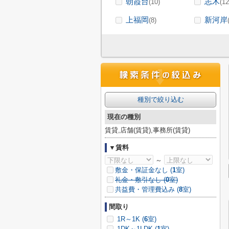
朝霞台
志木
(10)
(12
上福岡
新河岸
(8)
種別で絞り込む
現在の種別
賃貸,店舗(賃貸),事務所(賃貸)
▼賃料
～
敷金・保証金なし (
1
室)
礼金・敷引なし (
0
室)
共益費・管理費込み (
8
室)
間取り
1R～1K (
6
室)
1DK～1LDK (
1
室)