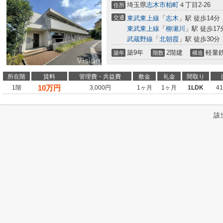
埼玉県
志木市
柏町
４丁目2-26
住所
交通
東武東上線
「
志木
」駅 徒歩14分
東武東上線
「
柳瀬川
」駅 徒歩17
武蔵野線
「
北朝霞
」駅 徒歩30分
築9年
2階建
軽量
築年
階数
構造
所在階
賃料
管理費・共益費
敷金
礼金
間取り
10
万円
1階
3,000円
1ヶ月
1ヶ月
1LDK
4
該