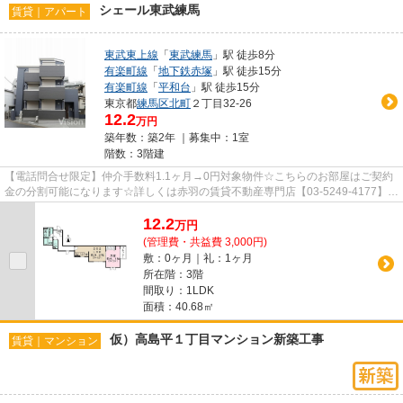
シェール東武練馬
賃貸｜アパート
東武東上線
「
東武練馬
」駅 徒歩8分
有楽町線
「
地下鉄赤塚
」駅 徒歩15分
有楽町線
「
平和台
」駅 徒歩15分
東京都
練馬区
北町
２丁目32-26
12.2
万円
築年数：築2年 ｜募集中：
1室
階数：3階建
【電話問合せ限定】仲介手数料1.1ヶ月→0円対象物件☆こちらのお部屋はご契約
金の分割可能になります☆詳しくは赤羽の賃貸不動産専門店【03-5249-4177】
VISION赤羽店までご連絡下さい！！
12.2
万
円
(管理費・共益費 3,000円)
敷：0ヶ月｜礼：1ヶ月
所在階：3階
間取り：1LDK
面積：40.68㎡
仮）高島平１丁目マンション新築工事
賃貸｜マンション