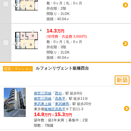
敷：0ヶ月｜礼：0ヶ月
所在階：2階
間取り：2LDK
面積：40.04㎡
14.3
万
円
(管理費・共益費 3,000円)
敷：0ヶ月｜礼：0ヶ月
所在階：3階
間取り：2LDK
面積：40.04㎡
ルフォンリヴェント板橋西台
賃貸｜マンション
都営三田線
「
西台
」駅 徒歩9分
都営三田線
「
高島平
」駅 徒歩11分
東武東上線
「
東武練馬
」駅 徒歩20分
東京都
板橋区
高島平
９丁目11-3
14.9
15.3
万円～
万円
築年数：築1年未満 ｜募集中：
2室
階数：7階建