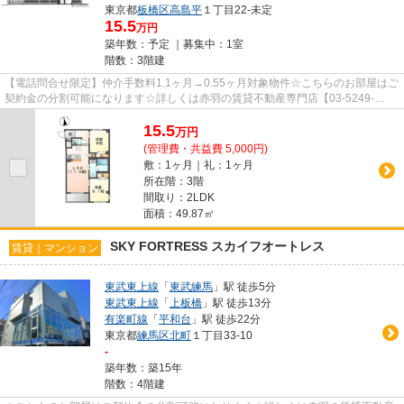
東京都
板橋区
高島平
１丁目22-未定
15.5
万円
築年数：予定 ｜募集中：
1室
階数：3階建
【電話問合せ限定】仲介手数料1.1ヶ月→0.55ヶ月対象物件☆こちらのお部屋はご
契約金の分割可能になります☆詳しくは赤羽の賃貸不動産専門店【03-5249-
4177】VISION赤羽店までご連絡下さ...
15.5
万
円
(管理費・共益費 5,000円)
敷：1ヶ月｜礼：1ヶ月
所在階：3階
間取り：2LDK
面積：49.87㎡
SKY FORTRESS スカイフオートレス
賃貸｜マンション
東武東上線
「
東武練馬
」駅 徒歩5分
東武東上線
「
上板橋
」駅 徒歩13分
有楽町線
「
平和台
」駅 徒歩22分
東京都
練馬区
北町
１丁目33-10
-
築年数：築15年
階数：4階建