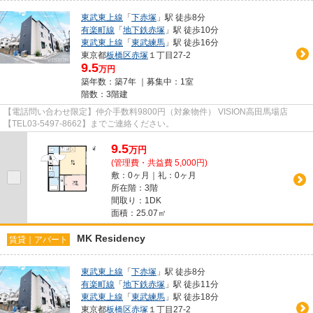
東武東上線
「
下赤塚
」駅 徒歩8分
有楽町線
「
地下鉄赤塚
」駅 徒歩10分
東武東上線
「
東武練馬
」駅 徒歩16分
東京都
板橋区
赤塚
１丁目27-2
9.5
万円
築年数：築7年 ｜募集中：
1室
階数：3階建
【電話問い合わせ限定】仲介手数料9800円（対象物件） VISION高田馬場店
【TEL03-5497-8662】までご連絡ください。
9.5
万
円
(管理費・共益費 5,000円)
敷：0ヶ月｜礼：0ヶ月
所在階：3階
間取り：1DK
面積：25.07㎡
MK Residency
賃貸｜アパート
東武東上線
「
下赤塚
」駅 徒歩8分
有楽町線
「
地下鉄赤塚
」駅 徒歩11分
東武東上線
「
東武練馬
」駅 徒歩18分
東京都
板橋区
赤塚
１丁目27-2