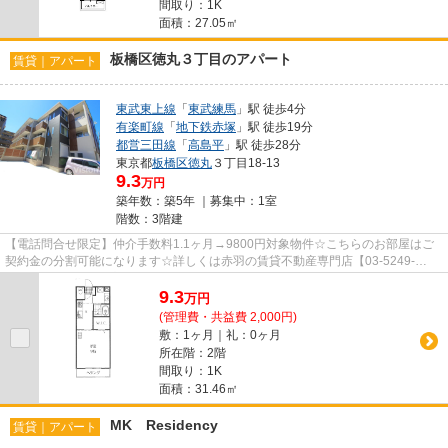
間取り：1K
面積：27.05㎡
板橋区徳丸３丁目のアパート
賃貸｜アパート
東武東上線
「
東武練馬
」駅 徒歩4分
有楽町線
「
地下鉄赤塚
」駅 徒歩19分
都営三田線
「
高島平
」駅 徒歩28分
東京都
板橋区
徳丸
３丁目18-13
9.3
万円
築年数：築5年 ｜募集中：
1室
階数：3階建
【電話問合せ限定】仲介手数料1.1ヶ月→9800円対象物件☆こちらのお部屋はご
契約金の分割可能になります☆詳しくは赤羽の賃貸不動産専門店【03-5249-
4177】VISION赤羽店までご連絡下さい！！
9.3
万
円
(管理費・共益費 2,000円)
敷：1ヶ月｜礼：0ヶ月
所在階：2階
間取り：1K
面積：31.46㎡
MK Residency
賃貸｜アパート