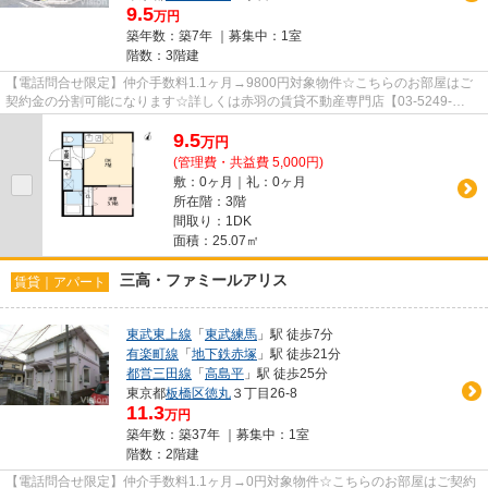
9.5
万円
築年数：築7年 ｜募集中：
1室
階数：3階建
【電話問合せ限定】仲介手数料1.1ヶ月→9800円対象物件☆こちらのお部屋はご
契約金の分割可能になります☆詳しくは赤羽の賃貸不動産専門店【03-5249-
4177】VISION赤羽店までご連絡下さい！！
9.5
万
円
(管理費・共益費 5,000円)
敷：0ヶ月｜礼：0ヶ月
所在階：3階
間取り：1DK
面積：25.07㎡
三高・ファミールアリス
賃貸｜アパート
東武東上線
「
東武練馬
」駅 徒歩7分
有楽町線
「
地下鉄赤塚
」駅 徒歩21分
都営三田線
「
高島平
」駅 徒歩25分
東京都
板橋区
徳丸
３丁目26-8
11.3
万円
築年数：築37年 ｜募集中：
1室
階数：2階建
【電話問合せ限定】仲介手数料1.1ヶ月→0円対象物件☆こちらのお部屋はご契約