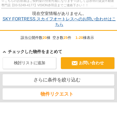
☆こちらのお部屋はご契約金の分割可能になります☆詳しくは赤羽の賃貸不動産
専門店【03-5249-4177】VISION赤羽店までご連絡下さい！！
（賃貸物件のオススメポイント）
現在空室情報がありません。
SKY FORTRESS スカイフオートレスへのお問い合わせはこ
ちら
該当公開件数
20
棟 空き数
25
件
1-20
棟表示
チェックした物件をまとめて
検討リストに追加
お問い合わせ
さらに条件を絞り込む
物件リクエスト