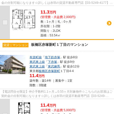
金の分割可能になります☆詳しくは赤羽の賃貸不動産専門店【03-5249-4177】
VISION赤羽店までご連絡下さい！！
11.3
万
円
(管理費・共益費 2,000円)
敷：1ヶ月｜礼：0ヶ月
所在階：1-2階
間取り：2LDK
面積：53.54㎡
板橋区赤塚新町１丁目のマンション
賃貸｜マンション
有楽町線
「
地下鉄赤塚
」駅 徒歩8分
東武東上線
「
下赤塚
」駅 徒歩9分
東武東上線
「
東武練馬
」駅 徒歩12分
東京都
板橋区
赤塚新町
１丁目4-4
11.4
万円
築年数：築14年 ｜募集中：
1室
階数：3階建
【電話問合せ限定】仲介手数料1.1ヶ月→0.55ヶ月対象物件☆こちらのお部屋はご
契約金の分割可能になります☆詳しくは赤羽の賃貸不動産専門店【03-5249-
4177】VISION赤羽店までご連絡下さ...
11.4
万
円
(管理費・共益費 5,000円)