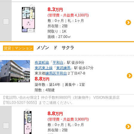
8.3
万
円
(管理費・共益費 4,100円)
敷：0ヶ月｜礼：1ヶ月
所在階：2階
間取り：1K
面積：27.00㎡
メゾン ド サクラ
賃貸｜マンション
有楽町線
「
平和台
」駅 徒歩9分
東武東上線
「
東武練馬
」駅 徒歩17分
東京都
練馬区
平和台
２丁目47-8
8.8
万円
築年数：築14年 ｜募集中：
1室
階数：4階建
【電話問い合わせ限定】仲介手数料9800円（対象物件） VISION秋葉原店
【TEL03-5207-5055】までご連絡ください。
8.8
万
円
(管理費・共益費 3,900円)
敷：0ヶ月｜礼：0ヶ月
所在階：2階