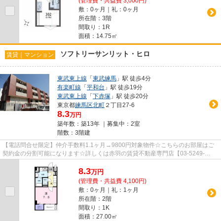
(管理費・共益費 3,000円)
敷：0ヶ月｜礼：0ヶ月
所在階：3階
間取り：1R
面積：14.75㎡
ソフトリーサンリット・ヒロ
賃貸｜マンション
東武東上線
「
東武練馬
」駅 徒歩4分
有楽町線
「
平和台
」駅 徒歩19分
東武東上線
「
下赤塚
」駅 徒歩20分
東京都
練馬区
北町
２丁目27-6
8.3
万円
築年数：築13年 ｜募集中：
2室
階数：3階建
【電話問合せ限定】仲介手数料1.1ヶ月→9800円対象物件☆こちらのお部屋はご
契約金の分割可能になります☆詳しくは赤羽の賃貸不動産専門店【03-5249-
4177】VISION赤羽店までご連絡下さい！！
8.3
万
円
(管理費・共益費 4,100円)
敷：0ヶ月｜礼：1ヶ月
所在階：2階
間取り：1K
面積：27.00㎡