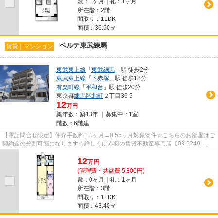
敷：1ヶ月｜礼：1ヶ月
所在階：2階
間取り：1LDK
面積：36.90㎡
ベルテ東武練馬
賃貸｜マンション
東武東上線
「
東武練馬
」駅 徒歩2分
東武東上線
「
下赤塚
」駅 徒歩18分
有楽町線
「
平和台
」駅 徒歩20分
東京都
練馬区
北町
２丁目36-5
12
万円
築年数：築13年 ｜募集中：
1室
階数：6階建
【電話問合せ限定】仲介手数料1.1ヶ月→0.55ヶ月対象物件☆こちらのお部屋はご
契約金の分割可能になります☆詳しくは赤羽の賃貸不動産専門店【03-5249-
4177】VISION赤羽店までご連絡下さ...
12
万
円
(管理費・共益費 5,800円)
敷：0ヶ月｜礼：1ヶ月
所在階：3階
間取り：1LDK
面積：43.40㎡