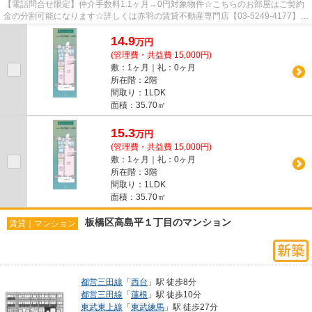
【電話問合せ限定】仲介手数料1.1ヶ月→0円対象物件☆こちらのお部屋はご契約
金の分割可能になります☆詳しくは赤羽の賃貸不動産専門店【03-5249-4177】
VISION赤羽店までご連絡下さい！！
14.9
万
円
(管理費・共益費 15,000円)
敷：1ヶ月｜礼：0ヶ月
所在階：2階
間取り：1LDK
面積：35.70㎡
15.3
万
円
(管理費・共益費 15,000円)
敷：1ヶ月｜礼：0ヶ月
所在階：3階
間取り：1LDK
面積：35.70㎡
板橋区高島平１丁目のマンション
賃貸｜マンション
都営三田線
「
西台
」駅 徒歩8分
都営三田線
「
蓮根
」駅 徒歩10分
東武東上線
「
東武練馬
」駅 徒歩27分