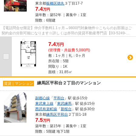
東京都
板橋区
徳丸
３丁目17-7
7.4
万円
築年数：築52年 ｜募集中：
1室
階数：6階建
【電話問合せ限定】仲介手数料1.1ヶ月→9800円対象物件☆こちらのお部屋はご
契約金の分割可能になります☆詳しくは赤羽の賃貸不動産専門店【03-5249-
4177】VISION赤羽店までご連絡下さい！！
7.4
万
円
(管理費・共益費 5,000円)
敷：1ヶ月｜礼：0ヶ月
所在階：5階
間取り：1K
面積：31.85㎡
練馬区平和台２丁目のマンション
賃貸｜マンション
副都心線
「
平和台
」駅 徒歩15分
東武東上線
「
東武練馬
」駅 徒歩15分
西武有楽町線
「
新桜台
」駅 徒歩30分
東京都
練馬区
平和台
２丁目1-18
7.5
万円
築年数：築15年 ｜募集中：
1室
階数：5階建 地下1階