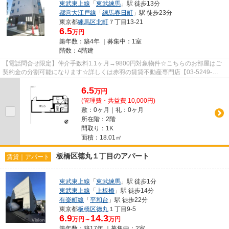
東武東上線
「
東武練馬
」駅 徒歩13分
都営大江戸線
「
練馬春日町
」駅 徒歩23分
東京都
練馬区
北町
７丁目13-21
6.5
万円
築年数：築4年 ｜募集中：
1室
階数：4階建
【電話問合せ限定】仲介手数料1.1ヶ月→9800円対象物件☆こちらのお部屋はご
契約金の分割可能になります☆詳しくは赤羽の賃貸不動産専門店【03-5249-
4177】VISION赤羽店までご連絡下さい！！
6.5
万
円
(管理費・共益費 10,000円)
敷：0ヶ月｜礼：0ヶ月
所在階：2階
間取り：1K
面積：18.01㎡
板橋区徳丸１丁目のアパート
賃貸｜アパート
東武東上線
「
東武練馬
」駅 徒歩1分
東武東上線
「
上板橋
」駅 徒歩14分
有楽町線
「
平和台
」駅 徒歩22分
東京都
板橋区
徳丸
１丁目9-5
6.9
14.3
万円～
万円
築年数：築17年 ｜募集中：
2室