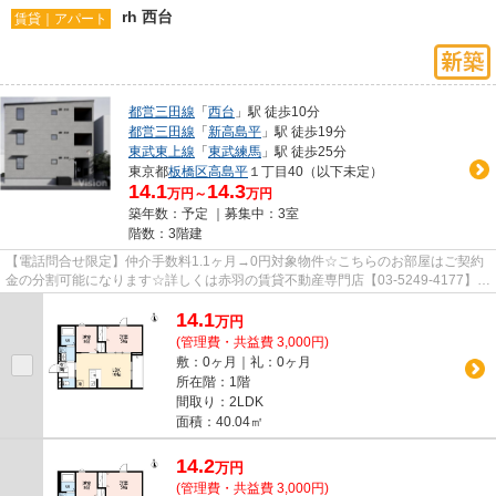
rh 西台
賃貸｜アパート
都営三田線
「
西台
」駅 徒歩10分
都営三田線
「
新高島平
」駅 徒歩19分
東武東上線
「
東武練馬
」駅 徒歩25分
東京都
板橋区
高島平
１丁目40（以下未定）
14.1
14.3
万円～
万円
築年数：予定 ｜募集中：
3室
階数：3階建
【電話問合せ限定】仲介手数料1.1ヶ月→0円対象物件☆こちらのお部屋はご契約
金の分割可能になります☆詳しくは赤羽の賃貸不動産専門店【03-5249-4177】
VISION赤羽店までご連絡下さい！！
14.1
万
円
(管理費・共益費 3,000円)
敷：0ヶ月｜礼：0ヶ月
所在階：1階
間取り：2LDK
面積：40.04㎡
14.2
万
円
(管理費・共益費 3,000円)