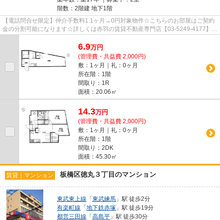
階数：2階建 地下1階
【電話問合せ限定】仲介手数料1.1ヶ月→0円対象物件☆こちらのお部屋はご契約
金の分割可能になります☆詳しくは赤羽の賃貸不動産専門店【03-5249-4177】
VISION赤羽店までご連絡下さい！！
6.9
万
円
(管理費・共益費 2,000円)
敷：1ヶ月｜礼：0ヶ月
所在階：1階
間取り：1R
面積：20.06㎡
14.3
万
円
(管理費・共益費 2,000円)
敷：1ヶ月｜礼：0ヶ月
所在階：1階
間取り：2DK
面積：45.30㎡
板橋区徳丸３丁目のマンション
賃貸｜マンション
東武東上線
「
東武練馬
」駅 徒歩2分
有楽町線
「
地下鉄赤塚
」駅 徒歩19分
都営三田線
「
高島平
」駅 徒歩30分