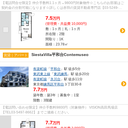
【電話問合せ限定】仲介手数料1.1ヶ月→9800円対象物件☆こちらのお部屋はご
契約金の分割可能になります☆詳しくは赤羽の賃貸不動産専門店【03-5249-
4177】VISION赤羽店までご連絡下さい！！
7.5
万
円
(管理費・共益費 10,000円)
敷：1ヶ月｜礼：1ヶ月
所在階：2階
間取り：1K
面積：23.78㎡
SiestaVilla平和台Contemuseo
賃貸｜アパート
有楽町線
「
平和台
」駅 徒歩5分
東武東上線
「
東武練馬
」駅 徒歩20分
有楽町線
「
氷川台
」駅 徒歩11分
東京都
練馬区
平和台
３丁目30-8
7.7
万円
築年数：築3年 ｜募集中：
1室
階数：3階建
【電話問い合わせ限定】仲介手数料9800円（対象物件） VISION高田馬場店
【TEL03-5497-8662】までご連絡ください。
7.7
万
円