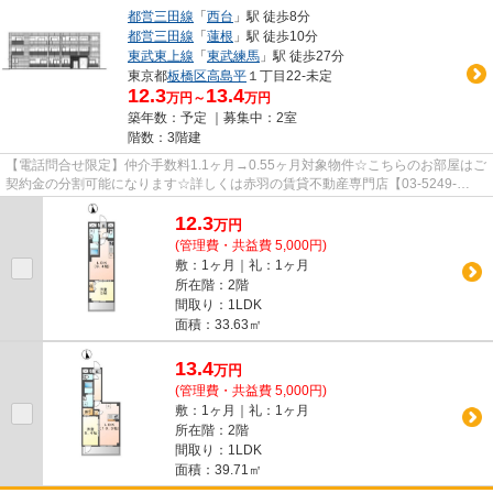
都営三田線
「
西台
」駅 徒歩8分
都営三田線
「
蓮根
」駅 徒歩10分
東武東上線
「
東武練馬
」駅 徒歩27分
東京都
板橋区
高島平
１丁目22-未定
12.3
13.4
万円～
万円
築年数：予定 ｜募集中：
2室
階数：3階建
【電話問合せ限定】仲介手数料1.1ヶ月→0.55ヶ月対象物件☆こちらのお部屋はご
契約金の分割可能になります☆詳しくは赤羽の賃貸不動産専門店【03-5249-
4177】VISION赤羽店までご連絡下さ...
12.3
万
円
(管理費・共益費 5,000円)
敷：1ヶ月｜礼：1ヶ月
所在階：2階
間取り：1LDK
面積：33.63㎡
13.4
万
円
(管理費・共益費 5,000円)
敷：1ヶ月｜礼：1ヶ月
所在階：2階
間取り：1LDK
面積：39.71㎡