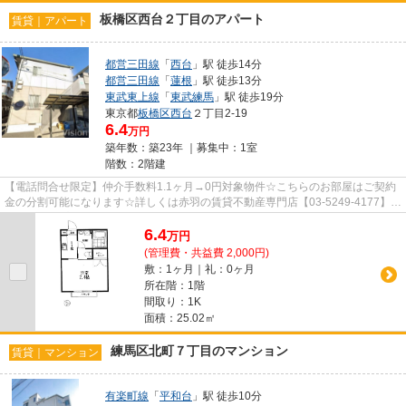
板橋区西台２丁目のアパート
賃貸｜アパート
都営三田線
「
西台
」駅 徒歩14分
都営三田線
「
蓮根
」駅 徒歩13分
東武東上線
「
東武練馬
」駅 徒歩19分
東京都
板橋区
西台
２丁目2-19
6.4
万円
築年数：築23年 ｜募集中：
1室
階数：2階建
【電話問合せ限定】仲介手数料1.1ヶ月→0円対象物件☆こちらのお部屋はご契約
金の分割可能になります☆詳しくは赤羽の賃貸不動産専門店【03-5249-4177】
VISION赤羽店までご連絡下さい！！
6.4
万
円
(管理費・共益費 2,000円)
敷：1ヶ月｜礼：0ヶ月
所在階：1階
間取り：1K
面積：25.02㎡
練馬区北町７丁目のマンション
賃貸｜マンション
有楽町線
「
平和台
」駅 徒歩10分