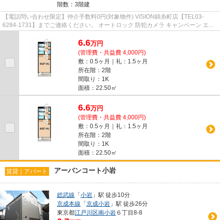
階数：3階建
【電話問い合わせ限定】仲介手数料0円(対象物件) VISION錦糸町店【TEL03-
6284-1731】までご連絡ください。 オートロック 防犯カメラ キャンペーン エア
コン 温水洗浄便座
6.6
万
円
(管理費・共益費 4,000円)
敷：0.5ヶ月｜礼：1.5ヶ月
所在階：2階
間取り：1K
面積：22.50㎡
6.6
万
円
(管理費・共益費 4,000円)
敷：0.5ヶ月｜礼：1.5ヶ月
所在階：2階
間取り：1K
面積：22.50㎡
アーバンコート小岩
賃貸｜アパート
総武線
「
小岩
」駅 徒歩10分
京成本線
「
京成小岩
」駅 徒歩26分
東京都
江戸川区
南小岩
６丁目8-8