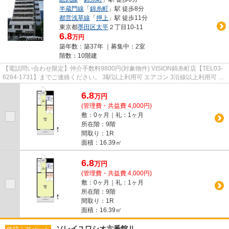
半蔵門線
「
錦糸町
」駅 徒歩8分
都営浅草線
「
押上
」駅 徒歩11分
東京都
墨田区
太平
２丁目10-11
6.8
万円
築年数：築37年 ｜募集中：
2室
階数：10階建
【電話問い合わせ限定】仲介手数料9800円(対象物件) VISION錦糸町店【TEL03-
6284-1731】までご連絡ください。 3駅以上利用可 エアコン 3沿線以上利用可 バ
ルコニー シューズボックス
6.8
万
円
(管理費・共益費 4,000円)
敷：0ヶ月｜礼：1ヶ月
所在階：9階
間取り：1R
面積：16.39㎡
6.8
万
円
(管理費・共益費 4,000円)
敷：0ヶ月｜礼：1ヶ月
所在階：9階
間取り：1R
面積：16.39㎡
ソレイユワシオ六番館Ⅱ