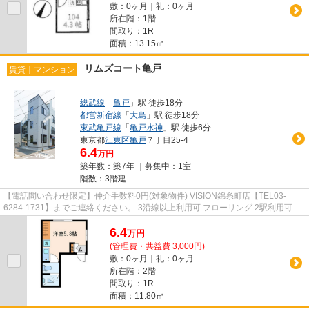
敷：0ヶ月｜礼：0ヶ月
所在階：1階
間取り：1R
面積：13.15㎡
リムズコート亀戸
賃貸｜マンション
総武線
「
亀戸
」駅 徒歩18分
都営新宿線
「
大島
」駅 徒歩18分
東武亀戸線
「
亀戸水神
」駅 徒歩6分
東京都
江東区
亀戸
７丁目25-4
6.4
万円
築年数：築7年 ｜募集中：
1室
階数：3階建
【電話問い合わせ限定】仲介手数料0円(対象物件) VISION錦糸町店【TEL03-
6284-1731】までご連絡ください。 3沿線以上利用可 フローリング 2駅利用可 上
階無し エアコン
6.4
万
円
(管理費・共益費 3,000円)
敷：0ヶ月｜礼：0ヶ月
所在階：2階
間取り：1R
面積：11.80㎡