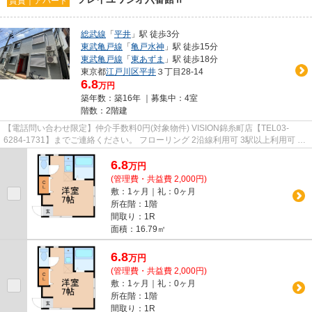
賃貸｜アパート
総武線
「
平井
」駅 徒歩3分
東武亀戸線
「
亀戸水神
」駅 徒歩15分
東武亀戸線
「
東あずま
」駅 徒歩18分
東京都
江戸川区
平井
３丁目28-14
6.8
万円
築年数：築16年 ｜募集中：
4室
階数：2階建
【電話問い合わせ限定】仲介手数料0円(対象物件) VISION錦糸町店【TEL03-
6284-1731】までご連絡ください。 フローリング 2沿線利用可 3駅以上利用可 南
面リビング エアコン
6.8
万
円
(管理費・共益費 2,000円)
敷：1ヶ月｜礼：0ヶ月
所在階：1階
間取り：1R
面積：16.79㎡
6.8
万
円
(管理費・共益費 2,000円)
敷：1ヶ月｜礼：0ヶ月
所在階：1階
間取り：1R