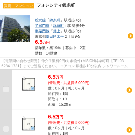
フォレシティ錦糸町
賃貸｜マンション
総武線
「
錦糸町
」駅 徒歩4分
半蔵門線
「
錦糸町
」駅 徒歩4分
半蔵門線
「
押上
」駅 徒歩9分
東京都
墨田区
太平
２丁目9-5
6.5
万円
築年数：築19年 ｜募集中：
2室
階数：14階建
【電話問い合わせ限定】仲介手数料0円(対象物件) VISION錦糸町店【TEL03-
6284-1731】までご連絡ください。 エアコン 駅徒歩10分以内 シャワールーム 宅
配ボックス 2沿線利用可
6.5
万
円
(管理費・共益費 5,000円)
敷：0ヶ月｜礼：0ヶ月
所在階：1階
間取り：1R
面積：15.20㎡
6.5
万
円
(管理費・共益費 5,000円)
敷：0ヶ月｜礼：0ヶ月
所在階：1階