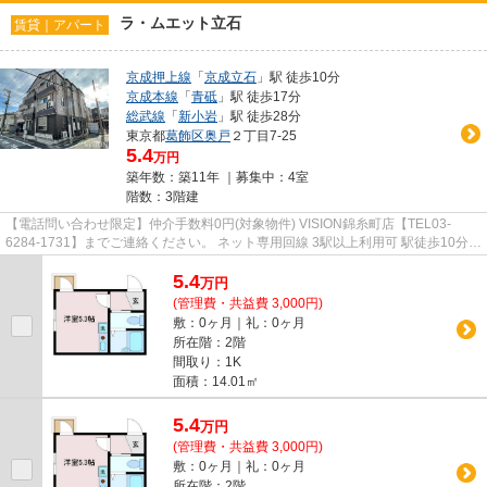
ラ・ムエット立石
賃貸｜アパート
京成押上線
「
京成立石
」駅 徒歩10分
京成本線
「
青砥
」駅 徒歩17分
総武線
「
新小岩
」駅 徒歩28分
東京都
葛飾区
奥戸
２丁目7-25
5.4
万円
築年数：築11年 ｜募集中：
4室
階数：3階建
【電話問い合わせ限定】仲介手数料0円(対象物件) VISION錦糸町店【TEL03-
6284-1731】までご連絡ください。 ネット専用回線 3駅以上利用可 駅徒歩10分以
内 浴室乾燥機 3沿線以上利用可
5.4
万
円
(管理費・共益費 3,000円)
敷：0ヶ月｜礼：0ヶ月
所在階：2階
間取り：1K
面積：14.01㎡
5.4
万
円
(管理費・共益費 3,000円)
敷：0ヶ月｜礼：0ヶ月
所在階：2階