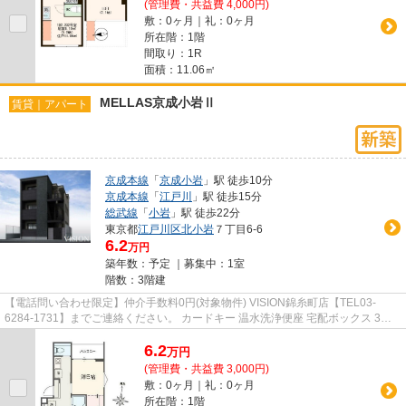
(管理費・共益費 4,000円)
敷：0ヶ月｜礼：0ヶ月
所在階：1階
間取り：1R
面積：11.06㎡
MELLAS京成小岩Ⅱ
賃貸｜アパート
京成本線
「
京成小岩
」駅 徒歩10分
京成本線
「
江戸川
」駅 徒歩15分
総武線
「
小岩
」駅 徒歩22分
東京都
江戸川区
北小岩
７丁目6-6
6.2
万円
築年数：予定 ｜募集中：
1室
階数：3階建
【電話問い合わせ限定】仲介手数料0円(対象物件) VISION錦糸町店【TEL03-
6284-1731】までご連絡ください。 カードキー 温水洗浄便座 宅配ボックス 3駅
以上利用可 2面採光
6.2
万
円
(管理費・共益費 3,000円)
敷：0ヶ月｜礼：0ヶ月
所在階：1階