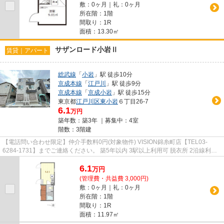
敷：0ヶ月｜礼：0ヶ月
所在階：1階
間取り：1R
面積：13.30㎡
サザンロード小岩Ⅱ
賃貸｜アパート
総武線
「
小岩
」駅 徒歩10分
京成本線
「
江戸川
」駅 徒歩9分
京成本線
「
京成小岩
」駅 徒歩15分
東京都
江戸川区
東小岩
６丁目26-7
6.1
万円
築年数：築3年 ｜募集中：
4室
階数：3階建
【電話問い合わせ限定】仲介手数料0円(対象物件) VISION錦糸町店【TEL03-
6284-1731】までご連絡ください。 築5年以内 3駅以上利用可 脱衣所 2沿線利用
可 冷蔵庫
6.1
万
円
(管理費・共益費 3,000円)
敷：0ヶ月｜礼：0ヶ月
所在階：1階
間取り：1R
面積：11.97㎡