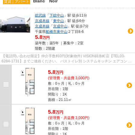
Blanc Noir
賃貸｜アパート
総武線
「
下総中山
」駅 徒歩11分
京成本線
「
東中山
」駅 徒歩6分
京成本線
「
京成中山
」駅 徒歩7分
千葉県
船橋市
東中山
２丁目8-6
5.8
万円
築年数：築5年 ｜募集中：
2室
階数：2階建
【電話問い合わせ限定】仲介手数料0円(対象物件) VISION錦糸町店【TEL03-
6284-1731】までご連絡ください。 バストイレ別 システムキッチン エアコン 3
駅以上利用可
5.8
万
円
(管理費・共益費 3,000円)
敷：0ヶ月｜礼：0ヶ月
所在階：1階
間取り：1K
面積：21.11㎡
5.8
万
円
(管理費・共益費 3,000円)
敷：0ヶ月｜礼：0ヶ月
所在階：1階
間取り：1K