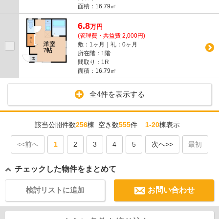
面積：16.79㎡
6.8
万
円
(管理費・共益費 2,000円)
敷：1ヶ月｜礼：0ヶ月
所在階：1階
間取り：1R
面積：16.79㎡
全4件を表示する
該当公開件数
256
棟 空き数
555
件
1-20
棟表示
<<前へ
1
2
3
4
5
次へ>>
最初
チェックした物件をまとめて
検討リストに追加
お問い合わせ