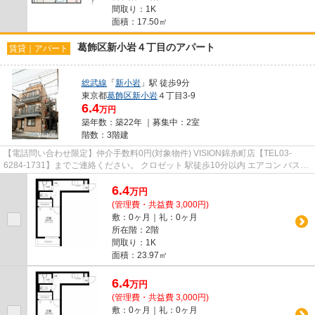
間取り：1K
面積：17.50㎡
葛飾区新小岩４丁目のアパート
賃貸｜アパート
総武線
「
新小岩
」駅 徒歩9分
東京都
葛飾区
新小岩
４丁目3-9
6.4
万円
築年数：築22年 ｜募集中：
2室
階数：3階建
【電話問い合わせ限定】仲介手数料0円(対象物件) VISION錦糸町店【TEL03-
6284-1731】までご連絡ください。 クロゼット 駅徒歩10分以内 エアコン バスト
イレ別 ディンプルキー
6.4
万
円
(管理費・共益費 3,000円)
敷：0ヶ月｜礼：0ヶ月
所在階：2階
間取り：1K
面積：23.97㎡
6.4
万
円
(管理費・共益費 3,000円)
敷：0ヶ月｜礼：0ヶ月