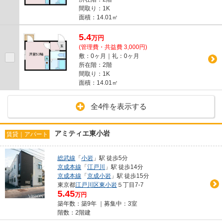
間取り：1K
面積：14.01㎡
5.4
万
円
(管理費・共益費 3,000円)
敷：0ヶ月｜礼：0ヶ月
所在階：2階
間取り：1K
面積：14.01㎡
全4件を表示する
アミティエ東小岩
賃貸｜アパート
総武線
「
小岩
」駅 徒歩5分
京成本線
「
江戸川
」駅 徒歩14分
京成本線
「
京成小岩
」駅 徒歩15分
東京都
江戸川区
東小岩
５丁目7-7
5.45
万円
築年数：築9年 ｜募集中：
3室
階数：2階建