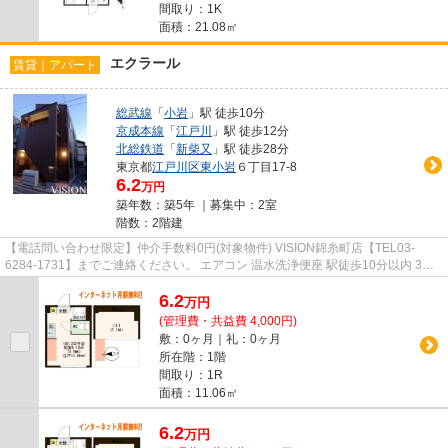
間取り：1K
面積：21.08㎡
エクラール
賃貸｜アパート
総武線
「
小岩
」駅 徒歩10分
京成本線
「
江戸川
」駅 徒歩12分
北総鉄道
「
新柴又
」駅 徒歩28分
東京都
江戸川区
東小岩
６丁目17-8
6.2
万円
築年数：築5年 ｜募集中：
2室
階数：2階建
【電話問い合わせ限定】仲介手数料0円(対象物件) VISION錦糸町店【TEL03-
6284-1731】までご連絡ください。 エアコン 温水洗浄便座 駅徒歩10分以内 3駅
以上利用可 3沿線以上利用可
6.2
万
円
(管理費・共益費 4,000円)
敷：0ヶ月｜礼：0ヶ月
所在階：1階
間取り：1R
面積：11.06㎡
6.2
万
円