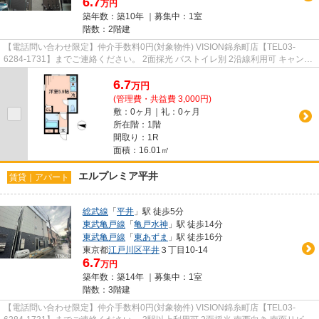
6.7
万円
築年数：築10年 ｜募集中：
1室
階数：2階建
【電話問い合わせ限定】仲介手数料0円(対象物件) VISION錦糸町店【TEL03-
6284-1731】までご連絡ください。 2面採光 バストイレ別 2沿線利用可 キャンペ
ーン
6.7
万
円
(管理費・共益費 3,000円)
敷：0ヶ月｜礼：0ヶ月
所在階：1階
間取り：1R
面積：16.01㎡
エルプレミア平井
賃貸｜アパート
総武線
「
平井
」駅 徒歩5分
東武亀戸線
「
亀戸水神
」駅 徒歩14分
東武亀戸線
「
東あずま
」駅 徒歩16分
東京都
江戸川区
平井
３丁目10-14
6.7
万円
築年数：築14年 ｜募集中：
1室
階数：3階建
【電話問い合わせ限定】仲介手数料0円(対象物件) VISION錦糸町店【TEL03-