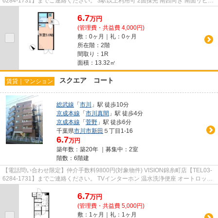
6284-1731】までご連絡ください。 3駅以上利用可 2面採光 南西向き 南面リビン
グ キャンペーン
6.7
万
円
(管理費・共益費 4,000円)
敷：0ヶ月｜礼：0ヶ月
所在階：2階
間取り：1R
面積：13.32㎡
スクエア コート
賃貸｜マンション
総武線
「
市川
」駅 徒歩10分
京成本線
「
市川真間
」駅 徒歩4分
京成本線
「
菅野
」駅 徒歩6分
千葉県
市川市
新田
５丁目1-16
6.7
万円
築年数：築20年 ｜募集中：
2室
階数：6階建
【電話問い合わせ限定】仲介手数料9800円(対象物件) VISION錦糸町店【TEL03-
6284-1731】までご連絡ください。 TVインターホン 温水洗浄便座 オートロック
バストイレ別 防犯カメラ
6.7
万
円
(管理費・共益費 5,000円)
敷：1ヶ月｜礼：1ヶ月