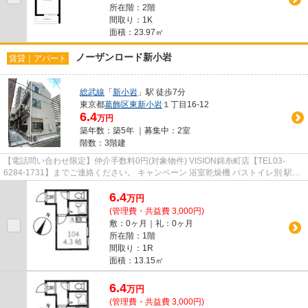
所在階：2階
間取り：1K
面積：23.97㎡
ノーザンロード新小岩
賃貸｜アパート
総武線
「
新小岩
」駅 徒歩7分
東京都
葛飾区
東新小岩
１丁目16-12
6.4
万円
築年数：築5年 ｜募集中：
2室
階数：3階建
【電話問い合わせ限定】仲介手数料0円(対象物件) VISION錦糸町店【TEL03-
6284-1731】までご連絡ください。 キャンペーン 浴室乾燥機 バストイレ別 駅徒
歩10分以内 エアコン
6.4
万
円
(管理費・共益費 3,000円)
敷：0ヶ月｜礼：0ヶ月
所在階：1階
間取り：1R
面積：13.15㎡
6.4
万
円
(管理費・共益費 3,000円)