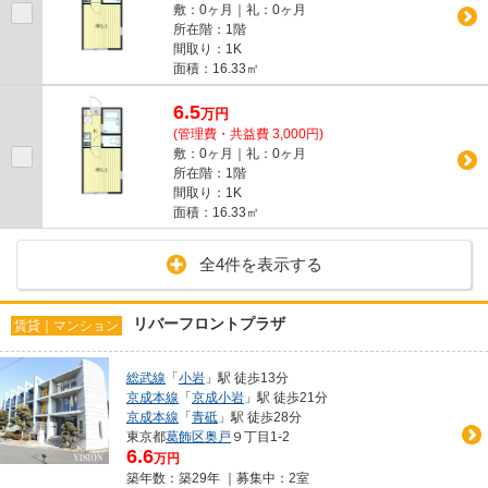
敷：0ヶ月｜礼：0ヶ月
所在階：1階
間取り：1K
面積：16.33㎡
6.5
万
円
(管理費・共益費 3,000円)
敷：0ヶ月｜礼：0ヶ月
所在階：1階
間取り：1K
面積：16.33㎡
全4件を表示する
リバーフロントプラザ
賃貸｜マンション
総武線
「
小岩
」駅 徒歩13分
京成本線
「
京成小岩
」駅 徒歩21分
京成本線
「
青砥
」駅 徒歩28分
東京都
葛飾区
奥戸
９丁目1-2
6.6
万円
築年数：築29年 ｜募集中：
2室