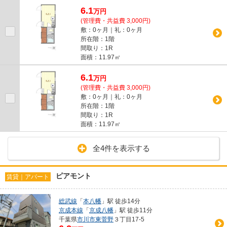
6.1
万
円
(管理費・共益費 3,000円)
敷：0ヶ月｜礼：0ヶ月
所在階：1階
間取り：1R
面積：11.97㎡
6.1
万
円
(管理費・共益費 3,000円)
敷：0ヶ月｜礼：0ヶ月
所在階：1階
間取り：1R
面積：11.97㎡
全4件を表示する
ピアモント
賃貸｜アパート
総武線
「
本八幡
」駅 徒歩14分
京成本線
「
京成八幡
」駅 徒歩11分
千葉県
市川市
東菅野
３丁目17-5