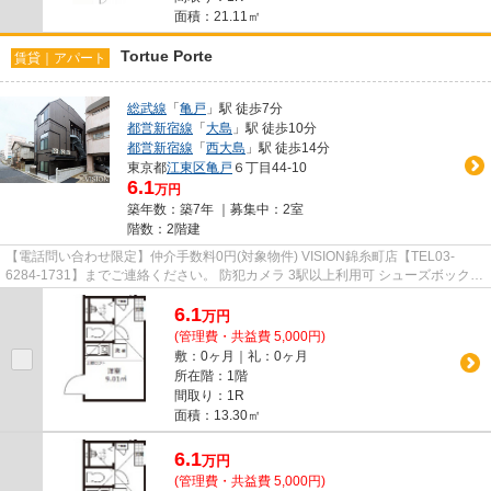
面積：21.11㎡
Tortue Porte
賃貸｜アパート
総武線
「
亀戸
」駅 徒歩7分
都営新宿線
「
大島
」駅 徒歩10分
都営新宿線
「
西大島
」駅 徒歩14分
東京都
江東区
亀戸
６丁目44-10
6.1
万円
築年数：築7年 ｜募集中：
2室
階数：2階建
【電話問い合わせ限定】仲介手数料0円(対象物件) VISION錦糸町店【TEL03-
6284-1731】までご連絡ください。 防犯カメラ 3駅以上利用可 シューズボックス
ネット使用料不要 オートロック
6.1
万
円
(管理費・共益費 5,000円)
敷：0ヶ月｜礼：0ヶ月
所在階：1階
間取り：1R
面積：13.30㎡
6.1
万
円
(管理費・共益費 5,000円)