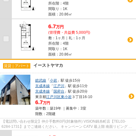
所在階：4階
間取り：1K
面積：20.86㎡
6.7
万
円
(管理費・共益費 5,000円)
敷：1ヶ月｜礼：1ヶ月
所在階：4階
間取り：1K
面積：20.86㎡
イーストヤマカ
賃貸｜アパート
総武線
「
小岩
」駅 徒歩15分
京成本線
「
江戸川
」駅 徒歩11分
京成本線
「
国府台
」駅 徒歩20分
東京都
江戸川区
東小岩
３丁目16-10
6.7
万円
築年数：築19年 ｜募集中：
3室
階数：2階建
【電話問い合わせ限定】仲介手数料0円(対象物件) VISION錦糸町店【TEL03-
6284-1731】までご連絡ください。 キャンペーン CATV 最上階 南面リビング シ
ューズボックス