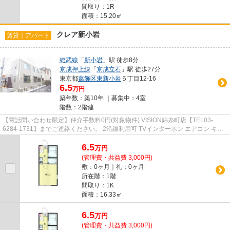
間取り：1R
面積：15.20㎡
クレア新小岩
賃貸｜アパート
総武線
「
新小岩
」駅 徒歩8分
京成押上線
「
京成立石
」駅 徒歩27分
東京都
葛飾区
東新小岩
５丁目12-16
6.5
万円
築年数：築10年 ｜募集中：
4室
階数：2階建
【電話問い合わせ限定】仲介手数料0円(対象物件) VISION錦糸町店【TEL03-
6284-1731】までご連絡ください。 2沿線利用可 TVインターホン エアコン キャ
ンペーン 温水洗浄便座
6.5
万
円
(管理費・共益費 3,000円)
敷：0ヶ月｜礼：0ヶ月
所在階：1階
間取り：1K
面積：16.33㎡
6.5
万
円
(管理費・共益費 3,000円)