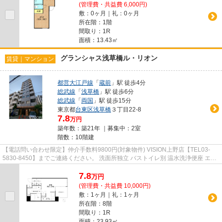
(管理費・共益費 6,000円)
敷：0ヶ月｜礼：0ヶ月
所在階：1階
間取り：1R
面積：13.43㎡
グランシャス浅草橋ル・リオン
賃貸｜マンション
都営大江戸線
「
蔵前
」駅 徒歩4分
総武線
「
浅草橋
」駅 徒歩6分
総武線
「
両国
」駅 徒歩15分
東京都
台東区
浅草橋
３丁目22-8
7.8
万円
築年数：築21年 ｜募集中：
2室
階数：10階建
【電話問い合わせ限定】仲介手数料9800円(対象物件) VISION上野店【TEL03-
5830-8450】までご連絡ください。 洗面所独立 バストイレ別 温水洗浄便座 エア
コン CS
7.8
万
円
(管理費・共益費 10,000円)
敷：1ヶ月｜礼：1ヶ月
所在階：8階
間取り：1R
面積：23.93㎡