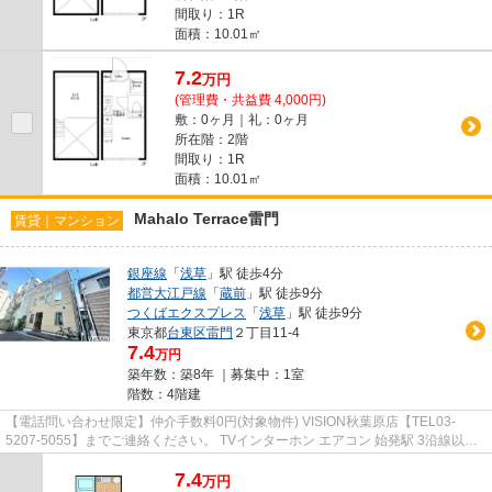
間取り：1R
面積：10.01㎡
7.2
万
円
(管理費・共益費 4,000円)
敷：0ヶ月｜礼：0ヶ月
所在階：2階
間取り：1R
面積：10.01㎡
Mahalo Terrace雷門
賃貸｜マンション
銀座線
「
浅草
」駅 徒歩4分
都営大江戸線
「
蔵前
」駅 徒歩9分
つくばエクスプレス
「
浅草
」駅 徒歩9分
東京都
台東区
雷門
２丁目11-4
7.4
万円
築年数：築8年 ｜募集中：
1室
階数：4階建
【電話問い合わせ限定】仲介手数料0円(対象物件) VISION秋葉原店【TEL03-
5207-5055】までご連絡ください。 TVインターホン エアコン 始発駅 3沿線以上
利用可 オートロック
7.4
万
円