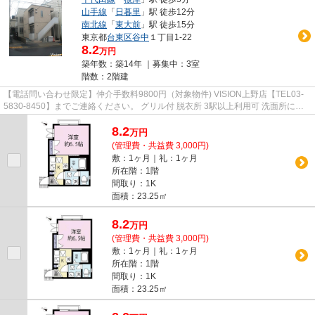
山手線
「
日暮里
」駅 徒歩12分
南北線
「
東大前
」駅 徒歩15分
東京都
台東区
谷中
１丁目1-22
8.2
万円
築年数：築14年 ｜募集中：
3室
階数：2階建
【電話問い合わせ限定】仲介手数料9800円（対象物件) VISION上野店【TEL03-
5830-8450】までご連絡ください。 グリル付 脱衣所 3駅以上利用可 洗面所にド
ア 2面採光
8.2
万
円
(管理費・共益費 3,000円)
敷：1ヶ月｜礼：1ヶ月
所在階：1階
間取り：1K
面積：23.25㎡
8.2
万
円
(管理費・共益費 3,000円)
敷：1ヶ月｜礼：1ヶ月
所在階：1階
間取り：1K
面積：23.25㎡