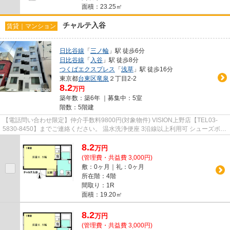
面積：23.25㎡
チャルテ入谷
賃貸｜マンション
日比谷線
「
三ノ輪
」駅 徒歩6分
日比谷線
「
入谷
」駅 徒歩8分
つくばエクスプレス
「
浅草
」駅 徒歩16分
東京都
台東区
竜泉
２丁目2-2
8.2
万円
築年数：築6年 ｜募集中：
5室
階数：5階建
【電話問い合わせ限定】仲介手数料9800円(対象物件) VISION上野店【TEL03-
5830-8450】までご連絡ください。 温水洗浄便座 3沿線以上利用可 シューズボッ
クス 洗面所独立 駅徒歩10分以内
8.2
万
円
(管理費・共益費 3,000円)
敷：0ヶ月｜礼：0ヶ月
所在階：4階
間取り：1R
面積：19.20㎡
8.2
万
円
(管理費・共益費 3,000円)