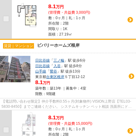
8.1
万
円
(管理費・共益費 3,000円)
敷：0ヶ月｜礼：1ヶ月
所在階：2階
間取り：1K
面積：27.19㎡
ビバリーホームズ根岸
賃貸｜マンション
日比谷線
「
三ノ輪
」駅 徒歩6分
日比谷線
「
入谷
」駅 徒歩8分
山手線
「
鶯谷
」駅 徒歩13分
東京都
台東区
根岸
５丁目12-12
8.1
万円
築年数：築13年 ｜募集中：
4室
階数：9階建
【電話問い合わせ限定】仲介手数料0.55ヶ月(対象物件) VISION上野店【TEL03-
5830-8450】までご連絡ください。 システムキッチン ペット相談 洗面所にドア
フローリング シューズボックス
8.1
万
円
(管理費・共益費 15,000円)
敷：0ヶ月｜礼：1ヶ月
所在階：2階