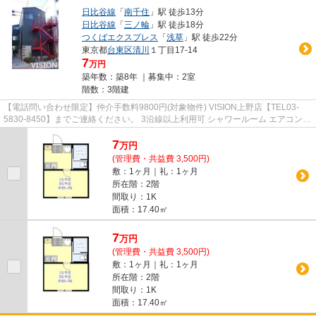
日比谷線
「
南千住
」駅 徒歩13分
日比谷線
「
三ノ輪
」駅 徒歩18分
つくばエクスプレス
「
浅草
」駅 徒歩22分
東京都
台東区
清川
１丁目17-14
7
万円
築年数：築8年 ｜募集中：
2室
階数：3階建
【電話問い合わせ限定】仲介手数料9800円(対象物件) VISION上野店【TEL03-
5830-8450】までご連絡ください。 3沿線以上利用可 シャワールーム エアコン
ネット使用料不要 TVインターホン
7
万
円
(管理費・共益費 3,500円)
敷：1ヶ月｜礼：1ヶ月
所在階：2階
間取り：1K
面積：17.40㎡
7
万
円
(管理費・共益費 3,500円)
敷：1ヶ月｜礼：1ヶ月
所在階：2階
間取り：1K
面積：17.40㎡