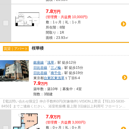
7.8
万
円
(管理費・共益費 10,000円)
敷：1ヶ月｜礼：1ヶ月
所在階：8階
間取り：1R
面積：23.93㎡
桜華楼
賃貸｜アパート
銀座線
「
浅草
」駅 徒歩12分
日比谷線
「
三ノ輪
」駅 徒歩15分
日比谷線
「
南千住
」駅 徒歩19分
東京都
台東区
東浅草
１丁目6-4
7.9
万円
築年数：築10年 ｜募集中：
4室
階数：3階建
【電話問い合わせ限定】仲介手数料0円(対象物件) VISION上野店【TEL03-5830-
8450】までご連絡ください。 浴室乾燥機 最上階 3沿線以上利用可 フローリング
脱衣所
7.9
万
円
(管理費・共益費 3,000円)
敷：0ヶ月｜礼：0ヶ月