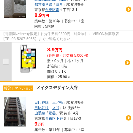
都営浅草線
「
浅草
」駅 徒歩9分
東京都
台東区
寿
１丁目13-1
8.9
万円
築年数：築10年 ｜募集中：
1室
階数：5階建
【電話問い合わせ限定】仲介手数料9800円（対象物件） VISION秋葉原店
【TEL03-5207-5055】までご連絡ください。
8.9
万
円
(管理費・共益費 5,000円)
敷：0ヶ月｜礼：1ヶ月
所在階：3階
間取り：1K
面積：25.90㎡
メイクスデザイン入谷
賃貸｜マンション
日比谷線
「
三ノ輪
」駅 徒歩6分
日比谷線
「
入谷
」駅 徒歩8分
山手線
「
鶯谷
」駅 徒歩14分
東京都
台東区
下谷
３丁目17-3
9
万円
築年数：築11年 ｜募集中：
4室