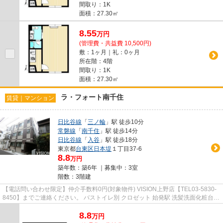
間取り：1K
面積：27.30㎡
8.55
万
円
(管理費・共益費 10,500円)
敷：1ヶ月｜礼：0ヶ月
所在階：4階
間取り：1K
面積：27.30㎡
ラ・フォート南千住
賃貸｜マンション
日比谷線
「
三ノ輪
」駅 徒歩10分
常磐線
「
南千住
」駅 徒歩14分
日比谷線
「
入谷
」駅 徒歩18分
東京都
台東区
日本堤
１丁目37-6
8.8
万円
築年数：築6年 ｜募集中：
3室
階数：3階建
【電話問い合わせ限定】仲介手数料0円(対象物件) VISION上野店【TEL03-5830-
8450】までご連絡ください。 バストイレ別 クロゼット 始発駅 洗髪洗面化粧台
温水洗浄便座
8.8
万
円