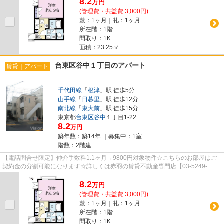
8.2
万
円
(管理費・共益費 3,000円)
敷：1ヶ月｜礼：1ヶ月
所在階：1階
間取り：1K
面積：23.25㎡
台東区谷中１丁目のアパート
賃貸｜アパート
千代田線
「
根津
」駅 徒歩5分
山手線
「
日暮里
」駅 徒歩12分
南北線
「
東大前
」駅 徒歩15分
東京都
台東区
谷中
１丁目1-22
8.2
万円
築年数：築14年 ｜募集中：
1室
階数：2階建
【電話問合せ限定】仲介手数料1.1ヶ月→9800円対象物件☆こちらのお部屋はご
契約金の分割可能になります☆詳しくは赤羽の賃貸不動産専門店【03-5249-
4177】VISION赤羽店までご連絡下さい！！
8.2
万
円
(管理費・共益費 3,000円)
敷：1ヶ月｜礼：1ヶ月
所在階：1階
間取り：1K