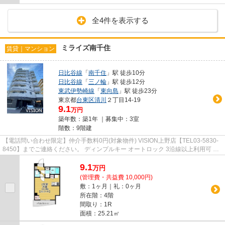
全4件を表示する
ミライズ南千住
賃貸｜マンション
日比谷線
「
南千住
」駅 徒歩10分
日比谷線
「
三ノ輪
」駅 徒歩12分
東武伊勢崎線
「
東向島
」駅 徒歩23分
東京都
台東区
清川
２丁目14-19
9.1
万円
築年数：築1年 ｜募集中：
3室
階数：9階建
【電話問い合わせ限定】仲介手数料0円(対象物件) VISION上野店【TEL03-5830-
8450】までご連絡ください。 ディンプルキー オートロック 3沿線以上利用可 築2
年以内 即入居可
9.1
万
円
(管理費・共益費 10,000円)
敷：1ヶ月｜礼：0ヶ月
所在階：4階
間取り：1R
面積：25.21㎡