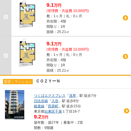
9.1
万
円
(管理費・共益費 10,000円)
敷：1ヶ月｜礼：0ヶ月
所在階：4階
間取り：1R
面積：25.21㎡
9.1
万
円
(管理費・共益費 10,000円)
敷：1ヶ月｜礼：0ヶ月
所在階：4階
間取り：1R
面積：25.21㎡
ＣＯＺＹーＮ
賃貸｜マンション
つくばエクスプレス
「
浅草
」駅 徒歩7分
日比谷線
「
入谷
」駅 徒歩8分
銀座線
「
田原町
」駅 徒歩15分
東京都
台東区
千束
１丁目18-7
9.2
万円
築年数：築27年 ｜募集中：
2室
階数：9階建