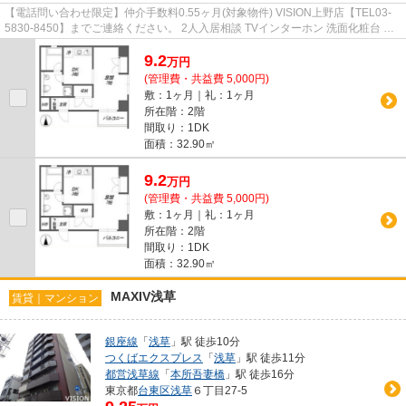
【電話問い合わせ限定】仲介手数料0.55ヶ月(対象物件) VISION上野店【TEL03-
5830-8450】までご連絡ください。 2人入居相談 TVインターホン 洗面化粧台 ネ
ット専用回線 3駅以上利用可
9.2
万
円
(管理費・共益費 5,000円)
敷：1ヶ月｜礼：1ヶ月
所在階：2階
間取り：1DK
面積：32.90㎡
9.2
万
円
(管理費・共益費 5,000円)
敷：1ヶ月｜礼：1ヶ月
所在階：2階
間取り：1DK
面積：32.90㎡
MAXIV浅草
賃貸｜マンション
銀座線
「
浅草
」駅 徒歩10分
つくばエクスプレス
「
浅草
」駅 徒歩11分
都営浅草線
「
本所吾妻橋
」駅 徒歩16分
東京都
台東区
浅草
６丁目27-5