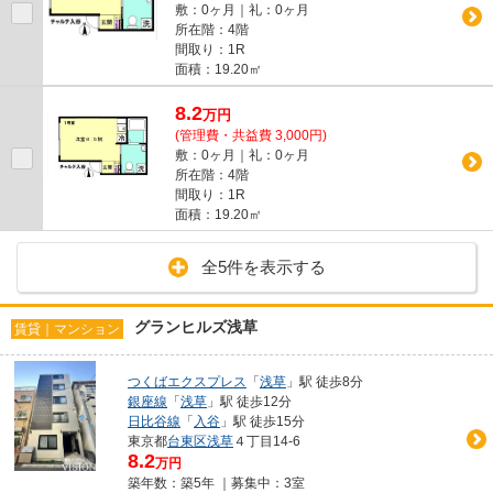
敷：0ヶ月｜礼：0ヶ月
所在階：4階
間取り：1R
面積：19.20㎡
8.2
万
円
(管理費・共益費 3,000円)
敷：0ヶ月｜礼：0ヶ月
所在階：4階
間取り：1R
面積：19.20㎡
全5件を表示する
グランヒルズ浅草
賃貸｜マンション
つくばエクスプレス
「
浅草
」駅 徒歩8分
銀座線
「
浅草
」駅 徒歩12分
日比谷線
「
入谷
」駅 徒歩15分
東京都
台東区
浅草
４丁目14-6
8.2
万円
築年数：築5年 ｜募集中：
3室