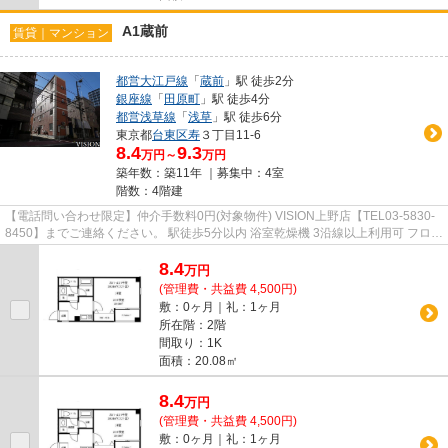
A1蔵前
賃貸｜マンション
都営大江戸線
「
蔵前
」駅 徒歩2分
銀座線
「
田原町
」駅 徒歩4分
都営浅草線
「
浅草
」駅 徒歩6分
東京都
台東区
寿
３丁目11-6
8.4
9.3
万円～
万円
築年数：築11年 ｜募集中：
4室
階数：4階建
【電話問い合わせ限定】仲介手数料0円(対象物件) VISION上野店【TEL03-5830-
8450】までご連絡ください。 駅徒歩5分以内 浴室乾燥機 3沿線以上利用可 フロー
リング キャンペーン
8.4
万
円
(管理費・共益費 4,500円)
敷：0ヶ月｜礼：1ヶ月
所在階：2階
間取り：1K
面積：20.08㎡
8.4
万
円
(管理費・共益費 4,500円)
敷：0ヶ月｜礼：1ヶ月