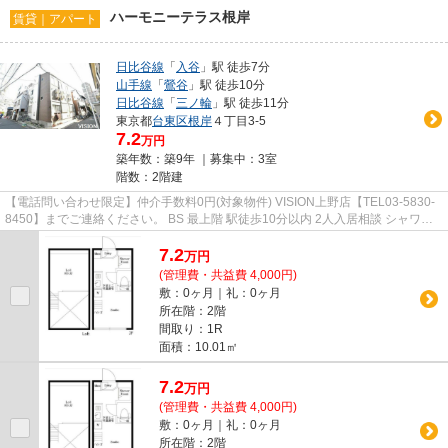
ハーモニーテラス根岸
賃貸｜アパート
日比谷線
「
入谷
」駅 徒歩7分
山手線
「
鶯谷
」駅 徒歩10分
日比谷線
「
三ノ輪
」駅 徒歩11分
東京都
台東区
根岸
４丁目3-5
7.2
万円
築年数：築9年 ｜募集中：
3室
階数：2階建
【電話問い合わせ限定】仲介手数料0円(対象物件) VISION上野店【TEL03-5830-
8450】までご連絡ください。 BS 最上階 駅徒歩10分以内 2人入居相談 シャワー
ルーム
7.2
万
円
(管理費・共益費 4,000円)
敷：0ヶ月｜礼：0ヶ月
所在階：2階
間取り：1R
面積：10.01㎡
7.2
万
円
(管理費・共益費 4,000円)
敷：0ヶ月｜礼：0ヶ月
所在階：2階