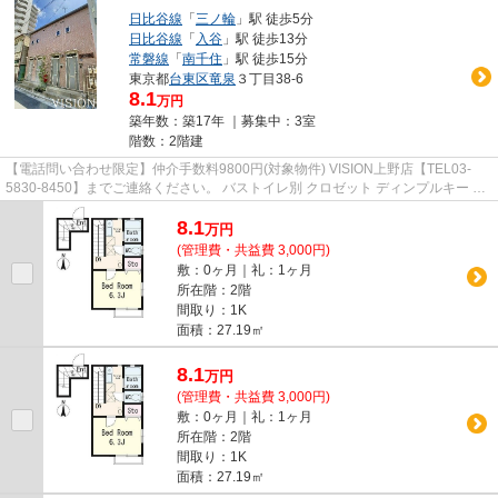
日比谷線
「
三ノ輪
」駅 徒歩5分
日比谷線
「
入谷
」駅 徒歩13分
常磐線
「
南千住
」駅 徒歩15分
東京都
台東区
竜泉
３丁目38-6
8.1
万円
築年数：築17年 ｜募集中：
3室
階数：2階建
【電話問い合わせ限定】仲介手数料9800円(対象物件) VISION上野店【TEL03-
5830-8450】までご連絡ください。 バストイレ別 クロゼット ディンプルキー 2
駅利用可 駅徒歩10分以内
8.1
万
円
(管理費・共益費 3,000円)
敷：0ヶ月｜礼：1ヶ月
所在階：2階
間取り：1K
面積：27.19㎡
8.1
万
円
(管理費・共益費 3,000円)
敷：0ヶ月｜礼：1ヶ月
所在階：2階
間取り：1K
面積：27.19㎡