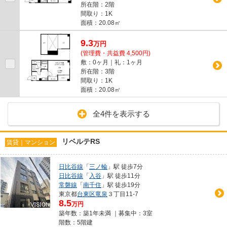
所在階：2階
間取り：1K
面積：20.08㎡
9.3
万
円
(管理費・共益費 4,500円)
敷：0ヶ月｜礼：1ヶ月
所在階：3階
間取り：1K
面積：20.08㎡
全4件を表示する
リベルテRS
賃貸｜マンション
日比谷線
「
三ノ輪
」駅 徒歩7分
日比谷線
「
入谷
」駅 徒歩11分
常磐線
「
南千住
」駅 徒歩19分
東京都
台東区
竜泉
３丁目11-7
8.5
万円
築年数：築1年未満 ｜募集中：
3室
階数：5階建