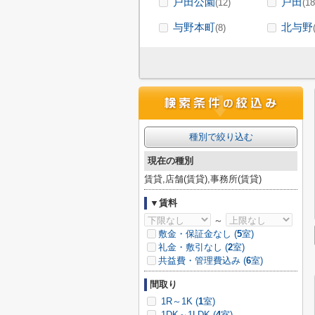
戸田公園
戸田
(12)
(18
与野本町
北与野
(8)
種別で絞り込む
現在の種別
賃貸,店舗(賃貸),事務所(賃貸)
▼賃料
～
敷金・保証金なし (
5
室)
礼金・敷引なし (
2
室)
共益費・管理費込み (
6
室)
間取り
1R～1K (
1
室)
1DK～1LDK (
4
室)