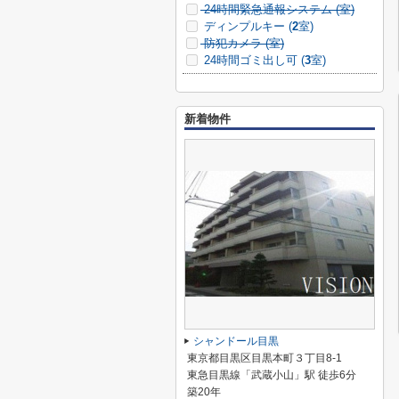
24時間緊急通報システム (
室)
ディンプルキー (
2
室)
防犯カメラ (
室)
24時間ゴミ出し可 (
3
室)
新着物件
シャンドール目黒
東京都目黒区目黒本町３丁目8-1
東急目黒線「武蔵小山」駅 徒歩6分
築20年