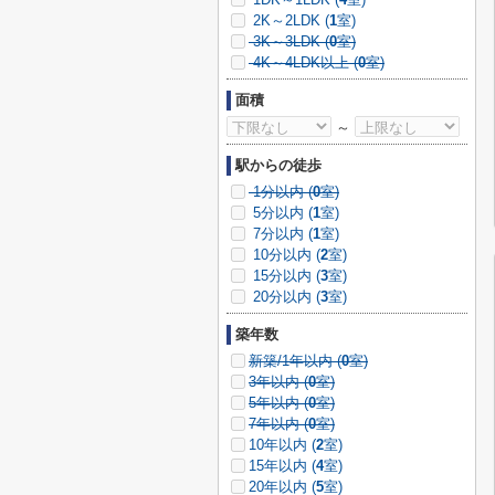
2K～2LDK (
1
室)
3K～3LDK (
0
室)
4K～4LDK以上 (
0
室)
面積
～
駅からの徒歩
1分以内 (
0
室)
5分以内 (
1
室)
7分以内 (
1
室)
10分以内 (
2
室)
15分以内 (
3
室)
20分以内 (
3
室)
築年数
新築/1年以内 (
0
室)
3年以内 (
0
室)
5年以内 (
0
室)
7年以内 (
0
室)
10年以内 (
2
室)
15年以内 (
4
室)
20年以内 (
5
室)