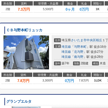
所在階
賃料
管理費・共益費
敷金
礼金
間取り
7.3
万円
0ヶ月
0万円
2階
5,500円
1K
ＣＢ与野本町リュッカ
埼玉県
さいたま市中央区
桜丘
１丁
住所
交通
埼京線
「
与野本町
」駅 徒歩16分
埼京線
「
北与野
」駅 徒歩27分
埼京線
「
南与野
」駅 徒歩28分
築7年
2階建
木造
築年
階数
構造
所在階
賃料
管理費・共益費
敷金
礼金
間取り
7.8
万円
0万円
2階
3,300円
7.8万円
1LDK
グランプエルタ