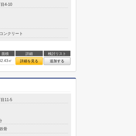
目4-10
コンクリート
面積
詳細
検討リスト
42.43㎡
詳細を見る
追加する
目11-5
分
鉄骨