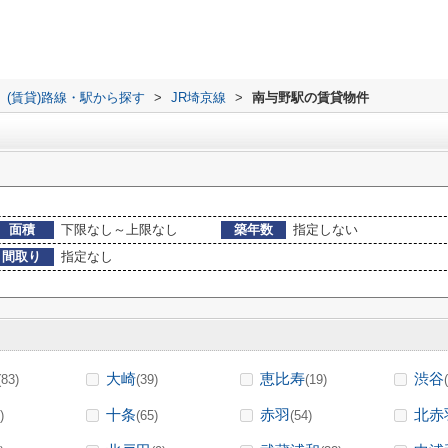
(賃貸)路線・駅から探す
>
JR埼京線
>
南与野駅の賃貸物件
面積
下限なし～上限なし
築年数
指定しない
間取り
指定なし
大崎
恵比寿
渋谷
(83)
(39)
(19)
十条
赤羽
北赤
)
(65)
(54)