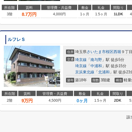
所在階
賃料
管理費・共益費
敷金
礼金
間取り
8.7
万円
3階
4,000円
1ヶ月
1.5ヶ月
1LDK
ルフレＳ
埼玉県
さいたま市桜区
西堀
９丁目
住所
交通
埼京線
「
南与野
」駅 徒歩5分
埼京線
「
中浦和
」駅 徒歩15分
京浜東北線
「
北浦和
」駅 徒歩23
築18年
3階建
軽量
築年
階数
構造
所在階
賃料
管理費・共益費
敷金
礼金
間取り
9
万円
0ヶ月
2階
4,500円
1.5ヶ月
2DK
5
該