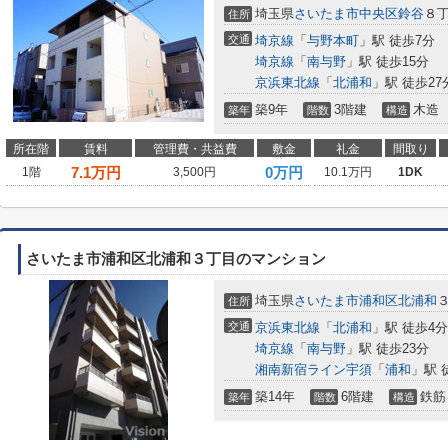
埼玉県
さいたま市中央区
鈴谷
８丁
住所
交通
埼京線
「
与野本町
」駅 徒歩7分
埼京線
「
南与野
」駅 徒歩15分
京浜東北線
「
北浦和
」駅 徒歩27
築9年
3階建
木造
築年
階数
構造
所在階
賃料
管理費・共益費
敷金
礼金
間取り
7.1
万円
0万円
1階
3,500円
10.1万円
1DK
さいたま市浦和区北浦和３丁目のマンション
埼玉県
さいたま市浦和区
北浦和
３
住所
交通
京浜東北線
「
北浦和
」駅 徒歩4分
埼京線
「
南与野
」駅 徒歩23分
湘南新宿ライン宇須
「
浦和
」駅 
築14年
6階建
鉄筋
築年
階数
構造