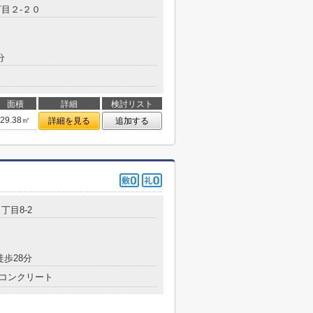
目２-２０
分
面積
詳細
検討リスト
29.38㎡
詳細を見る
追加する
丁目8-2
徒歩28分
コンクリート