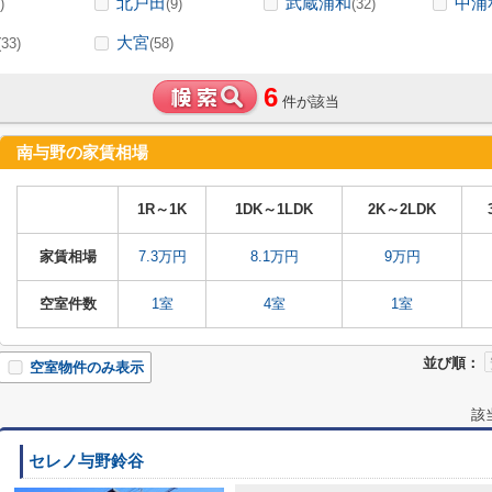
北戸田
武蔵浦和
中浦
)
(9)
(32)
大宮
(33)
(58)
6
件が該当
南与野の家賃相場
1R～1K
1DK～1LDK
2K～2LDK
家賃相場
7.3万円
8.1万円
9万円
空室件数
1室
4室
1室
並び順：
空室物件のみ表示
該
セレノ与野鈴谷