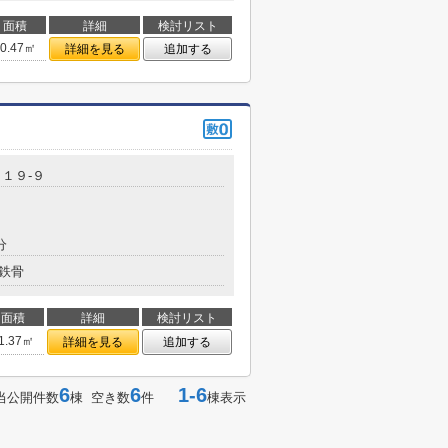
面積
詳細
検討リスト
40.47㎡
詳細を見る
追加する
１９-９
分
鉄骨
面積
詳細
検討リスト
1.37㎡
詳細を見る
追加する
6
6
1-6
当公開件数
棟 空き数
件
棟表示