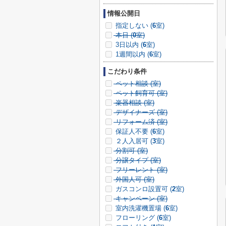
情報公開日
指定しない (
6
室)
本日 (
0
室)
3日以内 (
6
室)
1週間以内 (
6
室)
こだわり条件
ペット相談 (
室)
ペット飼育可 (
室)
楽器相談 (
室)
デザイナーズ (
室)
リフォーム済 (
室)
保証人不要 (
6
室)
２人入居可 (
3
室)
分割可 (
室)
分譲タイプ (
室)
フリーレント (
室)
外国人可 (
室)
ガスコンロ設置可 (
2
室)
キャンペーン (
室)
室内洗濯機置場 (
6
室)
フローリング (
6
室)