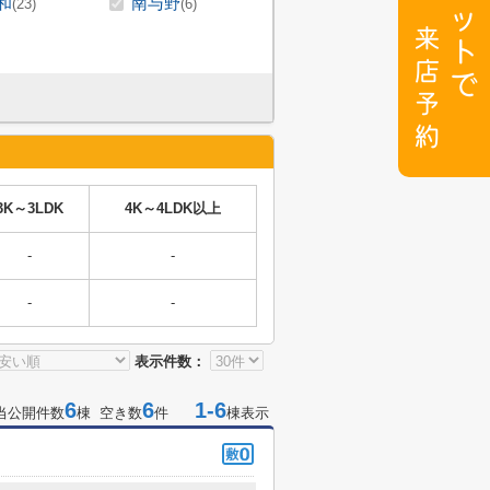
和
南与野
(23)
(6)
3K～3LDK
4K～4LDK以上
-
-
-
-
表示件数：
6
6
1-6
当公開件数
棟 空き数
件
棟表示