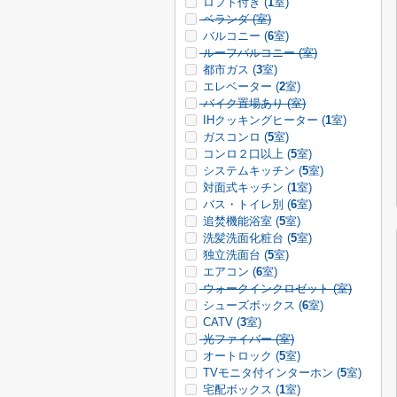
ロフト付き (
1
室)
ベランダ (
室)
バルコニー (
6
室)
ルーフバルコニー (
室)
都市ガス (
3
室)
エレベーター (
2
室)
バイク置場あり (
室)
IHクッキングヒーター (
1
室)
ガスコンロ (
5
室)
コンロ２口以上 (
5
室)
システムキッチン (
5
室)
対面式キッチン (
1
室)
バス・トイレ別 (
6
室)
追焚機能浴室 (
5
室)
洗髪洗面化粧台 (
5
室)
独立洗面台 (
5
室)
エアコン (
6
室)
ウォークインクロゼット (
室)
シューズボックス (
6
室)
CATV (
3
室)
光ファイバー (
室)
オートロック (
5
室)
TVモニタ付インターホン (
5
室)
宅配ボックス (
1
室)