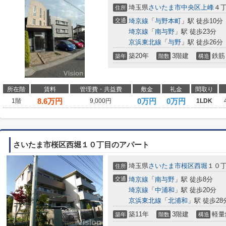
埼玉県
さいたま市中央区
上峰
４丁
住所
交通
埼京線
「
与野本町
」駅 徒歩10分
埼京線
「
南与野
」駅 徒歩23分
京浜東北線
「
与野
」駅 徒歩26分
築20年
3階建
鉄筋
築年
階数
構造
所在階
賃料
管理費・共益費
敷金
礼金
間取り
8.6
万円
0万円
0万円
1階
9,000円
1LDK
さいたま市桜区西堀１０丁目のアパート
埼玉県
さいたま市桜区
西堀
１０丁
住所
交通
埼京線
「
南与野
」駅 徒歩8分
埼京線
「
中浦和
」駅 徒歩20分
京浜東北線
「
北浦和
」駅 徒歩28
築11年
3階建
軽量
築年
階数
構造