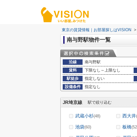
東京の賃貸情報｜お部屋探しはVISION
>
南与野駅物件一覧
沿線
南与野駅
賃料
下限なし～上限なし
駅徒歩
指定しない
設備条件
指定なし
JR埼京線
駅で絞り込む
武蔵小杉
西大井
(48)
池袋
板橋
(60)
(52