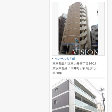
べレール大井町
東京都品川区東大井５丁目14-17
京浜東北線「大井町」駅 徒歩1分
築20年