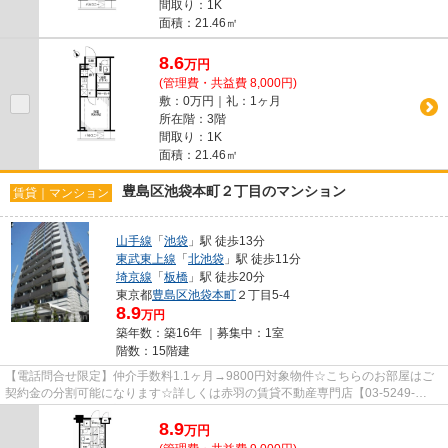
間取り：1K
面積：21.46㎡
8.6
万
円
(管理費・共益費 8,000円)
敷：0万円｜礼：1ヶ月
所在階：3階
間取り：1K
面積：21.46㎡
豊島区池袋本町２丁目のマンション
賃貸｜マンション
山手線
「
池袋
」駅 徒歩13分
東武東上線
「
北池袋
」駅 徒歩11分
埼京線
「
板橋
」駅 徒歩20分
東京都
豊島区
池袋本町
２丁目5-4
8.9
万円
築年数：築16年 ｜募集中：
1室
階数：15階建
【電話問合せ限定】仲介手数料1.1ヶ月→9800円対象物件☆こちらのお部屋はご
契約金の分割可能になります☆詳しくは赤羽の賃貸不動産専門店【03-5249-
4177】VISION赤羽店までご連絡下さい...
8.9
万
円