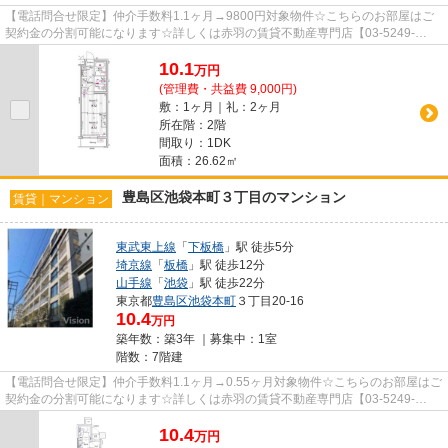
【電話問合せ限定】仲介手数料1.1ヶ月→9800円対象物件☆こちらのお部屋はご
契約金の分割可能になります☆詳しくは赤羽の賃貸不動産専門店【03-5249-
4177】VISION赤羽店までご連絡下さい...
10.1
万
円
(管理費・共益費 9,000円)
敷：1ヶ月｜礼：2ヶ月
所在階：2階
間取り：1DK
面積：26.62㎡
豊島区池袋本町３丁目のマンション
賃貸｜マンション
東武東上線
「
下板橋
」駅 徒歩5分
埼京線
「
板橋
」駅 徒歩12分
山手線
「
池袋
」駅 徒歩22分
東京都
豊島区
池袋本町
３丁目20-16
10.4
万円
築年数：築3年 ｜募集中：
1室
階数：7階建
【電話問合せ限定】仲介手数料1.1ヶ月→0.55ヶ月対象物件☆こちらのお部屋はご
契約金の分割可能になります☆詳しくは赤羽の賃貸不動産専門店【03-5249-
4177】VISION赤羽店までご連絡下さ...
10.4
万
円