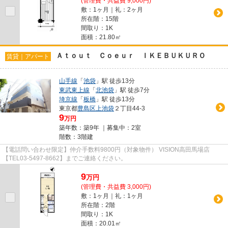
(管理費・共益費 9,000円)
敷：1ヶ月｜礼：2ヶ月
所在階：15階
間取り：1K
面積：21.80㎡
Ａｔｏｕｔ Ｃｏｅｕｒ ＩＫＥＢＵＫＵＲＯ
賃貸｜アパート
山手線
「
池袋
」駅 徒歩13分
東武東上線
「
北池袋
」駅 徒歩7分
埼京線
「
板橋
」駅 徒歩13分
東京都
豊島区
上池袋
２丁目44-3
9
万円
築年数：築9年 ｜募集中：
2室
階数：3階建
【電話問い合わせ限定】仲介手数料9800円（対象物件） VISION高田馬場店
【TEL03-5497-8662】までご連絡ください。
9
万
円
(管理費・共益費 3,000円)
敷：1ヶ月｜礼：1ヶ月
所在階：2階
間取り：1K
面積：20.01㎡