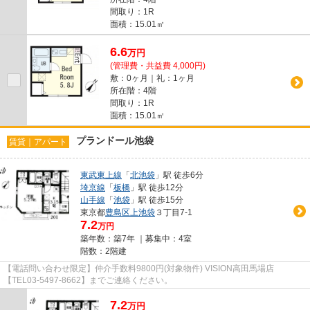
間取り：1R
面積：15.01㎡
6.6
万
円
(管理費・共益費 4,000円)
敷：0ヶ月｜礼：1ヶ月
所在階：4階
間取り：1R
面積：15.01㎡
プランドール池袋
賃貸｜アパート
東武東上線
「
北池袋
」駅 徒歩6分
埼京線
「
板橋
」駅 徒歩12分
山手線
「
池袋
」駅 徒歩15分
東京都
豊島区
上池袋
３丁目7-1
7.2
万円
築年数：築7年 ｜募集中：
4室
階数：2階建
【電話問い合わせ限定】仲介手数料9800円(対象物件) VISION高田馬場店
【TEL03-5497-8662】までご連絡ください。
7.2
万
円