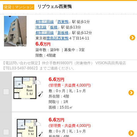
リブウェル西巣鴨
賃貸｜マンション
都営三田線
「
西巣鴨
」駅 徒歩1分
埼京線
「
板橋
」駅 徒歩13分
都営三田線
「
新板橋
」駅 徒歩12分
東京都
豊島区
西巣鴨
４丁目14-11
6.6
万円
築年数：築9年 ｜募集中：
3室
階数：4階建
【電話問い合わせ限定】仲介手数料9800円（対象物件） VISION高田馬場店
【TEL03-5497-8662】までご連絡ください。
6.6
万
円
(管理費・共益費 4,000円)
敷：0ヶ月｜礼：1ヶ月
所在階：4階
間取り：1R
面積：15.01㎡
6.6
万
円
(管理費・共益費 4,000円)
敷：0ヶ月｜礼：1ヶ月
所在階：4階