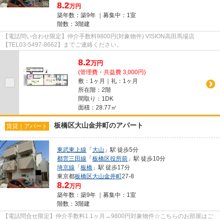
8.2
万円
築年数：築9年 ｜募集中：
1室
階数：3階建
【電話問い合わせ限定】仲介手数料9800円(対象物件) VISION高田馬場店
【TEL03-5497-8662】までご連絡ください。
8.2
万
円
(管理費・共益費 3,000円)
敷：1ヶ月｜礼：1ヶ月
所在階：2階
間取り：1DK
面積：28.77㎡
板橋区大山金井町のアパート
賃貸｜アパート
東武東上線
「
大山
」駅 徒歩5分
都営三田線
「
板橋区役所前
」駅 徒歩10分
埼京線
「
板橋
」駅 徒歩17分
東京都
板橋区
大山金井町
27-8
8.2
万円
築年数：築9年 ｜募集中：
1室
階数：3階建
【電話問合せ限定】仲介手数料1.1ヶ月→9800円対象物件☆こちらのお部屋はご