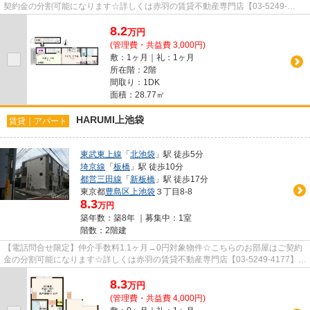
契約金の分割可能になります☆詳しくは赤羽の賃貸不動産専門店【03-5249-
4177】VISION赤羽店までご連絡下さい！！
8.2
万
円
(管理費・共益費 3,000円)
敷：1ヶ月｜礼：1ヶ月
所在階：2階
間取り：1DK
面積：28.77㎡
HARUMI上池袋
賃貸｜アパート
東武東上線
「
北池袋
」駅 徒歩5分
埼京線
「
板橋
」駅 徒歩10分
都営三田線
「
新板橋
」駅 徒歩17分
東京都
豊島区
上池袋
３丁目8-8
8.3
万円
築年数：築8年 ｜募集中：
1室
階数：2階建
【電話問合せ限定】仲介手数料1.1ヶ月→0円対象物件☆こちらのお部屋はご契約
金の分割可能になります☆詳しくは赤羽の賃貸不動産専門店【03-5249-4177】
VISION赤羽店までご連絡下さい！！
8.3
万
円
(管理費・共益費 4,000円)