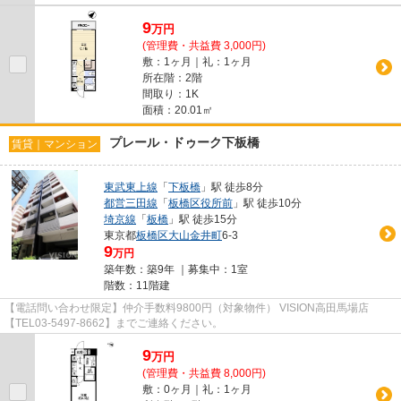
9
万
円
(管理費・共益費 3,000円)
敷：1ヶ月｜礼：1ヶ月
所在階：2階
間取り：1K
面積：20.01㎡
プレール・ドゥーク下板橋
賃貸｜マンション
東武東上線
「
下板橋
」駅 徒歩8分
都営三田線
「
板橋区役所前
」駅 徒歩10分
埼京線
「
板橋
」駅 徒歩15分
東京都
板橋区
大山金井町
6-3
9
万円
築年数：築9年 ｜募集中：
1室
階数：11階建
【電話問い合わせ限定】仲介手数料9800円（対象物件） VISION高田馬場店
【TEL03-5497-8662】までご連絡ください。
9
万
円
(管理費・共益費 8,000円)
敷：0ヶ月｜礼：1ヶ月