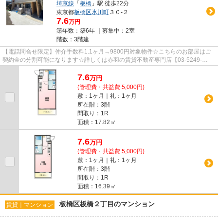
埼京線
「
板橋
」駅 徒歩22分
東京都
板橋区
氷川町
３０-２
7.6
万円
築年数：築6年 ｜募集中：
2室
階数：3階建
【電話問合せ限定】仲介手数料1.1ヶ月→9800円対象物件☆こちらのお部屋はご
契約金の分割可能になります☆詳しくは赤羽の賃貸不動産専門店【03-5249-
4177】VISION赤羽店までご連絡下さい！！
7.6
万
円
(管理費・共益費 5,000円)
敷：1ヶ月｜礼：1ヶ月
所在階：3階
間取り：1R
面積：17.82㎡
7.6
万
円
(管理費・共益費 5,000円)
敷：1ヶ月｜礼：1ヶ月
所在階：3階
間取り：1R
面積：16.39㎡
板橋区板橋２丁目のマンション
賃貸｜マンション