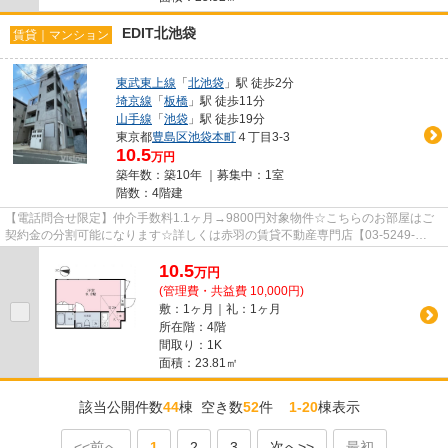
EDIT北池袋
賃貸｜マンション
東武東上線
「
北池袋
」駅 徒歩2分
埼京線
「
板橋
」駅 徒歩11分
山手線
「
池袋
」駅 徒歩19分
東京都
豊島区
池袋本町
４丁目3-3
10.5
万円
築年数：築10年 ｜募集中：
1室
階数：4階建
【電話問合せ限定】仲介手数料1.1ヶ月→9800円対象物件☆こちらのお部屋はご
契約金の分割可能になります☆詳しくは赤羽の賃貸不動産専門店【03-5249-
4177】VISION赤羽店までご連絡下さい！！
10.5
万
円
(管理費・共益費 10,000円)
敷：1ヶ月｜礼：1ヶ月
所在階：4階
間取り：1K
面積：23.81㎡
該当公開件数
44
棟 空き数
52
件
1-20
棟表示
<<前へ
1
2
3
次へ>>
最初