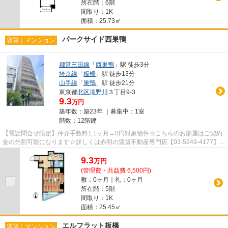
所在階：6階
間取り：1K
面積：25.73㎡
パークサイド西巣鴨
賃貸｜マンション
都営三田線
「
西巣鴨
」駅 徒歩3分
埼京線
「
板橋
」駅 徒歩13分
山手線
「
巣鴨
」駅 徒歩21分
東京都
北区
滝野川
３丁目9-3
9.3
万円
築年数：築23年 ｜募集中：
1室
階数：12階建
【電話問合せ限定】仲介手数料1.1ヶ月→0円対象物件☆こちらのお部屋はご契約
金の分割可能になります☆詳しくは赤羽の賃貸不動産専門店【03-5249-4177】
VISION赤羽店までご連絡下さい！！
9.3
万
円
(管理費・共益費 6,500円)
敷：0ヶ月｜礼：0ヶ月
所在階：5階
間取り：1K
面積：25.45㎡
エルフラット板橋
賃貸｜マンション