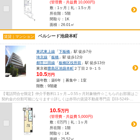
(管理費・共益費 10,000円)
敷：1ヶ月｜礼：1.5ヶ月
所在階：5階
間取り：1K
面積：26.01㎡
ベルシード池袋本町
賃貸｜マンション
東武東上線
「
下板橋
」駅 徒歩7分
埼京線
「
板橋
」駅 徒歩12分
都営三田線
「
板橋区役所前
」駅 徒歩13分
東京都
豊島区
池袋本町
２丁目２９-１５
10.5
万円
築年数：築6年 ｜募集中：
1室
階数：9階建
【電話問合せ限定】仲介手数料1.1ヶ月→0.55ヶ月対象物件☆こちらのお部屋はご
契約金の分割可能になります☆詳しくは赤羽の賃貸不動産専門店【03-5249-
4177】VISION赤羽店までご連絡下さ...
10.5
万
円
(管理費・共益費 5,000円)
敷：0万円｜礼：1ヶ月
所在階：1階
間取り：1K
面積：25.52㎡