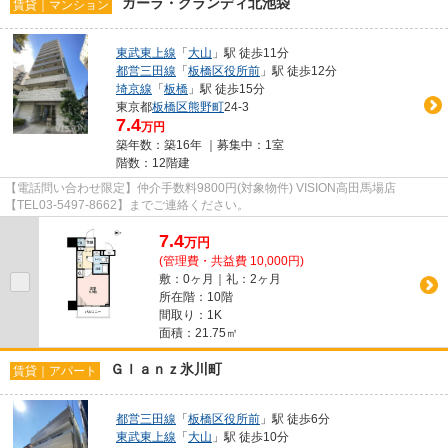
ガーラ・グランディ北池袋
賃貸｜マンション
東武東上線
「
大山
」駅 徒歩11分
都営三田線
「
板橋区役所前
」駅 徒歩12分
埼京線
「
板橋
」駅 徒歩15分
東京都
板橋区
熊野町
24-3
7.4
万円
築年数：築16年 ｜募集中：
1室
階数：12階建
【電話問い合わせ限定】仲介手数料9800円(対象物件) VISION高田馬場店
【TEL03-5497-8662】までご連絡ください。
7.4
万
円
(管理費・共益費 10,000円)
敷：0ヶ月｜礼：2ヶ月
所在階：10階
間取り：1K
面積：21.75㎡
Ｇｌａｎｚ氷川町
賃貸｜アパート
都営三田線
「
板橋区役所前
」駅 徒歩6分
東武東上線
「
大山
」駅 徒歩10分