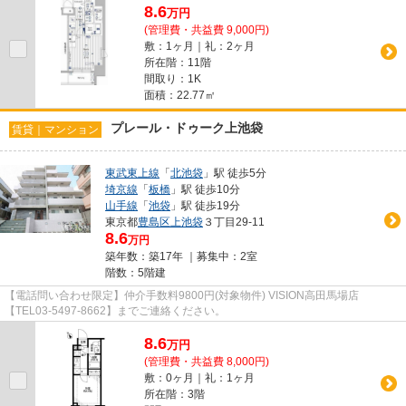
8.6
万
円
(管理費・共益費 9,000円)
敷：1ヶ月｜礼：2ヶ月
所在階：11階
間取り：1K
面積：22.77㎡
プレール・ドゥーク上池袋
賃貸｜マンション
東武東上線
「
北池袋
」駅 徒歩5分
埼京線
「
板橋
」駅 徒歩10分
山手線
「
池袋
」駅 徒歩19分
東京都
豊島区
上池袋
３丁目29-11
8.6
万円
築年数：築17年 ｜募集中：
2室
階数：5階建
【電話問い合わせ限定】仲介手数料9800円(対象物件) VISION高田馬場店
【TEL03-5497-8662】までご連絡ください。
8.6
万
円
(管理費・共益費 8,000円)
敷：0ヶ月｜礼：1ヶ月
所在階：3階