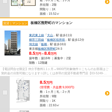
敷：0ヶ月｜礼：1ヶ月
所在階：2階
間取り：1K
面積：15.52㎡
板橋区熊野町のマンション
賃貸｜マンション
東武東上線
「
大山
」駅 徒歩11分
都営三田線
「
板橋区役所前
」駅 徒歩12分
埼京線
「
板橋
」駅 徒歩16分
東京都
板橋区
熊野町
24‐3
8.5
8.6
万円～
万円
築年数：築16年 ｜募集中：
2室
階数：12階建
【電話問合せ限定】仲介手数料1.1ヶ月→9800円対象物件☆こちらのお部屋はご
契約金の分割可能になります☆詳しくは赤羽の賃貸不動産専門店【03-5249-
4177】VISION赤羽店までご連絡下さい！！
8.5
万
円
(管理費・共益費 9,000円)
敷：1ヶ月｜礼：2ヶ月
所在階：9階
間取り：1K
面積：22.63㎡