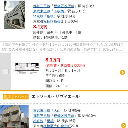
都営三田線
「
板橋区役所前
」駅 徒歩3分
東武東上線
「
下板橋
」駅 徒歩10分
埼京線
「
板橋
」駅 徒歩14分
東京都
板橋区
板橋
２丁目63-4
8.1
万円
築年数：築40年 ｜募集中：
1室
階数：14階建 地下1階
【電話問合せ限定】仲介手数料1.1ヶ月→9800円対象物件☆こちらのお部屋はご
契約金の分割可能になります☆詳しくは赤羽の賃貸不動産専門店【03-5249-
4177】VISION赤羽店までご連絡下さい！！
8.1
万
円
(管理費・共益費 8,000円)
敷：1ヶ月｜礼：1ヶ月
所在階：6階
間取り：1R
面積：24.90㎡
エトワール・リヴィエール
賃貸｜アパート
東武東上線
「
大山
」駅 徒歩5分
都営三田線
「
板橋区役所前
」駅 徒歩10分
埼京線
「
板橋
」駅 徒歩16分
東京都
板橋区
大山金井町
27-8