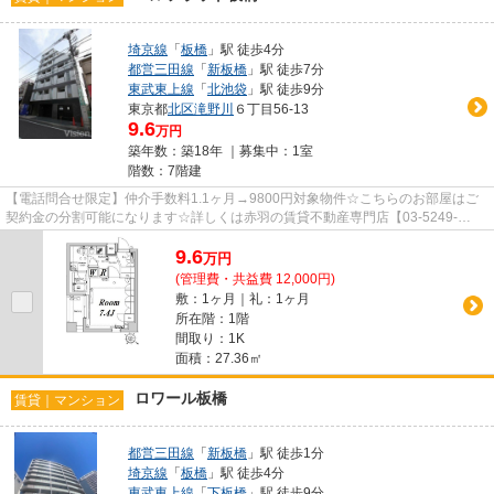
埼京線
「
板橋
」駅 徒歩4分
都営三田線
「
新板橋
」駅 徒歩7分
東武東上線
「
北池袋
」駅 徒歩9分
東京都
北区
滝野川
６丁目56-13
9.6
万円
築年数：築18年 ｜募集中：
1室
階数：7階建
【電話問合せ限定】仲介手数料1.1ヶ月→9800円対象物件☆こちらのお部屋はご
契約金の分割可能になります☆詳しくは赤羽の賃貸不動産専門店【03-5249-
4177】VISION赤羽店までご連絡下さい！！
9.6
万
円
(管理費・共益費 12,000円)
敷：1ヶ月｜礼：1ヶ月
所在階：1階
間取り：1K
面積：27.36㎡
ロワール板橋
賃貸｜マンション
都営三田線
「
新板橋
」駅 徒歩1分
埼京線
「
板橋
」駅 徒歩4分
東武東上線
「
下板橋
」駅 徒歩9分