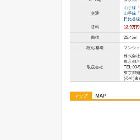
山手線
「
交通
山手線
「
日比谷線
賃料
12.9万円
面積
25.45㎡
種別/構造
マンショ
株式会社V
東京都台
取扱会社
TEL:03-
東京都知事
(公社)
MAP
マップ