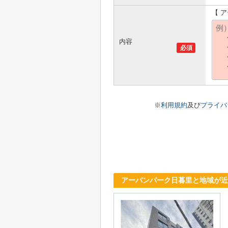
【 
内容
必須
※
利用規約
及び
プライバ
アーバンパーク日暮里と地域が近