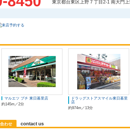
0-8450
東京都台東区上野７丁目2-1 南大門
マルエツ プチ 東日暮里店
ドラッグストアスマイル東日暮里
店
約145m／2分
約974m／13分
contact us
合わせ