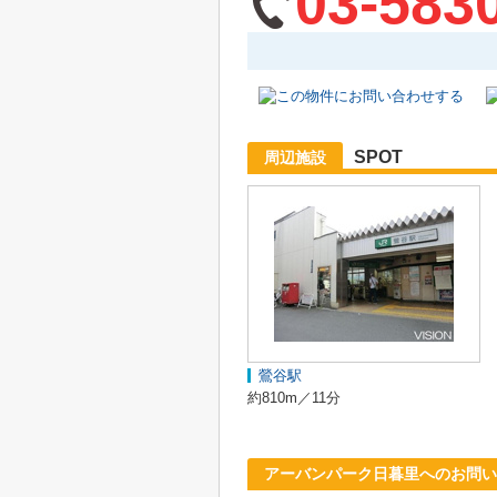
03-583
SPOT
周辺施設
鶯谷駅
約810m／11分
アーバンパーク日暮里へのお問い