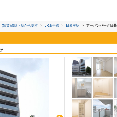
(賃貸)路線・駅から探す
>
JR山手線
>
日暮里駅
>
アーバンパーク日暮
RY