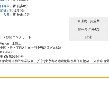
日暮里
」駅 徒歩8分
鶯谷
」駅 徒歩5分
「
入谷
」駅 徒歩12分
管理費・共益費
築年月(築年数)
ン / 鉄筋コンクリート
階建
ision 上野店
東区上野７丁目2-1 南大門上野駅前ビル8階
5830-8450
 (3) 第96944号
東京都宅地建物取引業協会、(公社)東京都宅地建物取引業保証協会、(公社)首