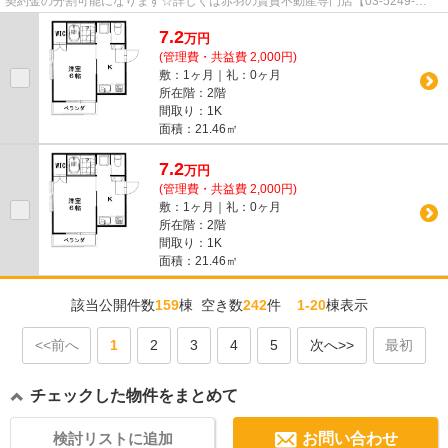
契約金の分割可能になります☆詳しくは赤羽の賃貸不動産専門店【03-5249-
4177】VISION赤羽店までご連絡下さい！！
7.2
万
円
(管理費・共益費 2,000円)
敷：1ヶ月｜礼：0ヶ月
所在階：2階
間取り：1K
面積：21.46㎡
7.2
万
円
(管理費・共益費 2,000円)
敷：1ヶ月｜礼：0ヶ月
所在階：2階
間取り：1K
面積：21.46㎡
該当公開件数
159
棟 空き数
242
件
1-20
棟表示
<<前へ
1
2
3
4
5
次へ>>
最初
チェックした物件をまとめて
検討リストに追加
お問い合わせ