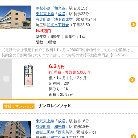
副都心線
「
和光市
」駅 徒歩15分
東武東上線
「
成増
」駅 徒歩22分
有楽町線
「
地下鉄成増
」駅 徒歩24分
埼玉県
和光市
下新倉
３丁目23-50
6.3
万円
築年数：築9年 ｜募集中：
1室
階数：3階建
【電話問合せ限定】仲介手数料1.1ヶ月→9800円対象物件☆こちらのお部屋はご
契約金の分割可能になります☆詳しくは赤羽の賃貸不動産専門店【03-5249-
4177】VISION赤羽店までご連絡下さい！！
6.3
万
円
(管理費・共益費 5,000円)
敷：1ヶ月｜礼：2ヶ月
所在階：2階
間取り：1K
面積：25.92㎡
サンロレンツォK
賃貸｜マンション
東武東上線
「
成増
」駅 徒歩16分
有楽町線
「
和光市
」駅 徒歩18分
都営三田線
「
西高島平
」駅 徒歩28分
埼玉県
和光市
白子
３丁目4-30