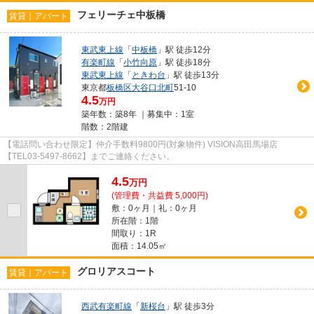
フェリーチェ中板橋
賃貸｜アパート
東武東上線
「
中板橋
」駅 徒歩12分
有楽町線
「
小竹向原
」駅 徒歩18分
東武東上線
「
ときわ台
」駅 徒歩13分
東京都
板橋区
大谷口北町
51-10
4.5
万円
築年数：築8年 ｜募集中：
1室
階数：2階建
【電話問い合わせ限定】仲介手数料9800円(対象物件) VISION高田馬場店
【TEL03-5497-8662】までご連絡ください。
4.5
万
円
(管理費・共益費 5,000円)
敷：0ヶ月｜礼：0ヶ月
所在階：1階
間取り：1R
面積：14.05㎡
グロリアスコート
賃貸｜アパート
西武有楽町線
「
新桜台
」駅 徒歩3分