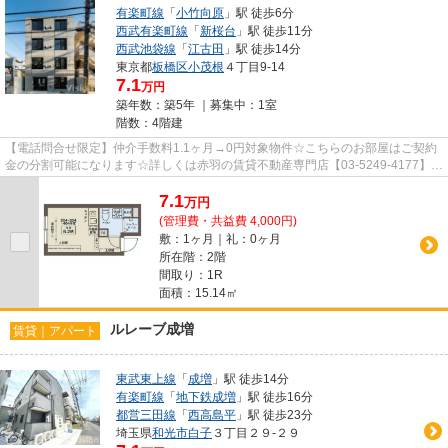
有楽町線
「
小竹向原
」駅 徒歩6分
西武有楽町線
「
新桜台
」駅 徒歩11分
西武池袋線
「
江古田
」駅 徒歩14分
東京都
板橋区
小茂根
４丁目9-14
7.1
万円
築年数：築5年 ｜募集中：
1室
階数：4階建
【電話問合せ限定】仲介手数料1.1ヶ月→0円対象物件☆こちらのお部屋はご契約
金の分割可能になります☆詳しくは赤羽の賃貸不動産専門店【03-5249-4177】
VISION赤羽店までご連絡下さい！！
7.1
万
円
(管理費・共益費 4,000円)
敷：1ヶ月｜礼：0ヶ月
所在階：2階
間取り：1R
面積：15.14㎡
ルレーブ成増
賃貸｜アパート
東武東上線
「
成増
」駅 徒歩14分
有楽町線
「
地下鉄成増
」駅 徒歩16分
都営三田線
「
西高島平
」駅 徒歩23分
埼玉県
和光市
白子
３丁目２９-２９