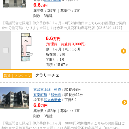
6.6
万円
築年数：築7年 ｜募集中：
1室
階数：3階建
【電話問合せ限定】仲介手数料1.1ヶ月→0円対象物件☆こちらのお部屋はご契約
金の分割可能になります☆詳しくは赤羽の賃貸不動産専門店【03-5249-4177】
VISION赤羽店までご連絡下さい！！
6.6
万
円
(管理費・共益費 3,000円)
敷：1ヶ月｜礼：1ヶ月
所在階：3階
間取り：1R
面積：15.67㎡
クラリーチェ
賃貸｜マンション
東武東上線
「
朝霞
」駅 徒歩8分
有楽町線
「
和光市
」駅 徒歩11分
埼玉県
和光市
新倉
１丁目5-2
6.8
万円
築年数：築8年 ｜募集中：
1室
階数：3階建
【電話問合せ限定】仲介手数料1.1ヶ月→9800円対象物件☆こちらのお部屋はご
契約金の分割可能になります☆詳しくは赤羽の賃貸不動産専門店【03-5249-