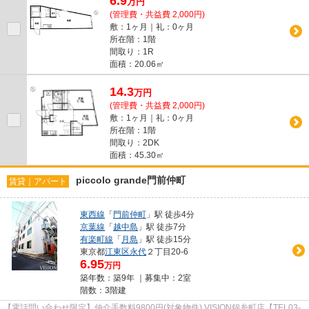
6.9
万
円
(管理費・共益費 2,000円)
敷：1ヶ月｜礼：0ヶ月
所在階：1階
間取り：1R
面積：20.06㎡
14.3
万
円
(管理費・共益費 2,000円)
敷：1ヶ月｜礼：0ヶ月
所在階：1階
間取り：2DK
面積：45.30㎡
piccolo grande門前仲町
賃貸｜アパート
東西線
「
門前仲町
」駅 徒歩4分
京葉線
「
越中島
」駅 徒歩7分
有楽町線
「
月島
」駅 徒歩15分
東京都
江東区
永代
２丁目20-6
6.95
万円
築年数：築9年 ｜募集中：
2室
階数：3階建
【電話問い合わせ限定】仲介手数料9800円(対象物件) VISION錦糸町店【TEL03-