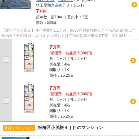
埼玉県
和光市
白子
３丁目1-17
7
万円
築年数：築10年 ｜募集中：
2室
階数：5階建
【電話問合せ限定】仲介手数料1.1ヶ月→9800円対象物件☆こちらのお部屋はご
契約金の分割可能になります☆詳しくは赤羽の賃貸不動産専門店【03-5249-
4177】VISION赤羽店までご連絡下さい！！
7
万
円
(管理費・共益費 6,000円)
敷：1ヶ月｜礼：2ヶ月
所在階：4階
間取り：1K
面積：26.25㎡
7
万
円
(管理費・共益費 6,000円)
敷：1ヶ月｜礼：2ヶ月
所在階：4階
間取り：1K
面積：26.25㎡
板橋区小茂根４丁目のマンション
賃貸｜マンション