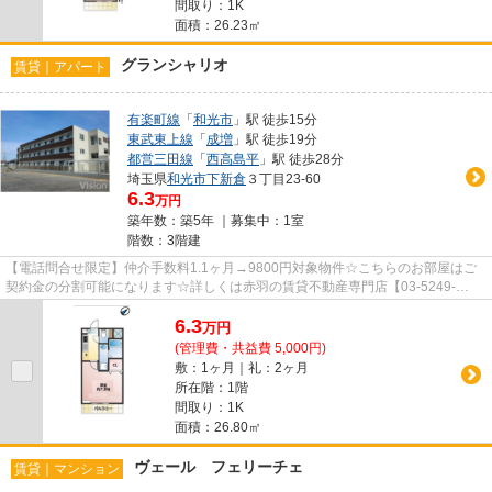
間取り：1K
面積：26.23㎡
グランシャリオ
賃貸｜アパート
有楽町線
「
和光市
」駅 徒歩15分
東武東上線
「
成増
」駅 徒歩19分
都営三田線
「
西高島平
」駅 徒歩28分
埼玉県
和光市
下新倉
３丁目23-60
6.3
万円
築年数：築5年 ｜募集中：
1室
階数：3階建
【電話問合せ限定】仲介手数料1.1ヶ月→9800円対象物件☆こちらのお部屋はご
契約金の分割可能になります☆詳しくは赤羽の賃貸不動産専門店【03-5249-
4177】VISION赤羽店までご連絡下さい！！
6.3
万
円
(管理費・共益費 5,000円)
敷：1ヶ月｜礼：2ヶ月
所在階：1階
間取り：1K
面積：26.80㎡
ヴェール フェリーチェ
賃貸｜マンション