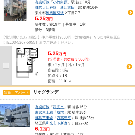
有楽町線
「
小竹向原
」駅 徒歩10分
都営大江戸線
「
新江古田
」駅 徒歩16分
東京都
練馬区
羽沢
２丁目7-7
5.25
万円
築年数：築19年 ｜募集中：
1室
階数：3階建
【電話問い合わせ限定】仲介手数料9800円（対象物件） VISION秋葉原店
【TEL03-5207-5055】までご連絡ください。
5.25
万
円
(管理費・共益費 3,500円)
敷：1ヶ月｜礼：1ヶ月
所在階：3階
間取り：1R
面積：11.01㎡
リオグランデ
賃貸｜アパート
有楽町線
「
和光市
」駅 徒歩16分
東武東上線
「
成増
」駅 徒歩18分
都営三田線
「
西高島平
」駅 徒歩28分
埼玉県
和光市
下新倉
３丁目22-32
6.1
万円
築年数：築1年 ｜募集中：
1室