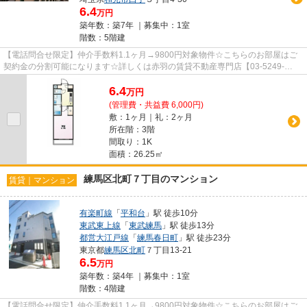
6.4
万円
築年数：築7年 ｜募集中：
1室
階数：5階建
【電話問合せ限定】仲介手数料1.1ヶ月→9800円対象物件☆こちらのお部屋はご
契約金の分割可能になります☆詳しくは赤羽の賃貸不動産専門店【03-5249-
4177】VISION赤羽店までご連絡下さい...
6.4
万
円
(管理費・共益費 6,000円)
敷：1ヶ月｜礼：2ヶ月
所在階：3階
間取り：1K
面積：26.25㎡
練馬区北町７丁目のマンション
賃貸｜マンション
有楽町線
「
平和台
」駅 徒歩10分
東武東上線
「
東武練馬
」駅 徒歩13分
都営大江戸線
「
練馬春日町
」駅 徒歩23分
東京都
練馬区
北町
７丁目13-21
6.5
万円
築年数：築4年 ｜募集中：
1室
階数：4階建
【電話問合せ限定】仲介手数料1.1ヶ月→9800円対象物件☆こちらのお部屋はご