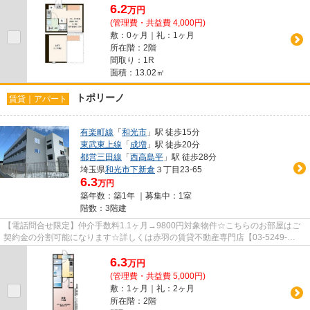
6.2
万
円
(管理費・共益費 4,000円)
敷：0ヶ月｜礼：1ヶ月
所在階：2階
間取り：1R
面積：13.02㎡
トポリーノ
賃貸｜アパート
有楽町線
「
和光市
」駅 徒歩15分
東武東上線
「
成増
」駅 徒歩20分
都営三田線
「
西高島平
」駅 徒歩28分
埼玉県
和光市
下新倉
３丁目23-65
6.3
万円
築年数：築1年 ｜募集中：
1室
階数：3階建
【電話問合せ限定】仲介手数料1.1ヶ月→9800円対象物件☆こちらのお部屋はご
契約金の分割可能になります☆詳しくは赤羽の賃貸不動産専門店【03-5249-
4177】VISION赤羽店までご連絡下さい...
6.3
万
円
(管理費・共益費 5,000円)
敷：1ヶ月｜礼：2ヶ月
所在階：2階