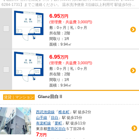
6284-1731】までご連絡ください。 温水洗浄便座 3沿線以上利用可 駅徒歩5分以
内 エアコン キャンペーン
6.95
万
円
(管理費・共益費 3,000円)
敷：0ヶ月｜礼：0ヶ月
所在階：2階
間取り：1R
面積：9.94㎡
6.95
万
円
(管理費・共益費 3,000円)
敷：0ヶ月｜礼：0ヶ月
所在階：2階
間取り：1R
面積：9.94㎡
Glanz目白Ⅱ
賃貸｜マンション
西武池袋線
「
椎名町
」駅 徒歩2分
山手線
「
目白
」駅 徒歩15分
有楽町線
「
要町
」駅 徒歩11分
東京都
豊島区
目白
５丁目28-6
7
万円