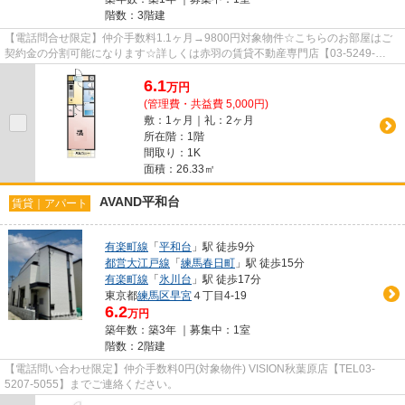
階数：3階建
【電話問合せ限定】仲介手数料1.1ヶ月→9800円対象物件☆こちらのお部屋はご
契約金の分割可能になります☆詳しくは赤羽の賃貸不動産専門店【03-5249-
4177】VISION赤羽店までご連絡下さい！！
6.1
万
円
(管理費・共益費 5,000円)
敷：1ヶ月｜礼：2ヶ月
所在階：1階
間取り：1K
面積：26.33㎡
AVAND平和台
賃貸｜アパート
有楽町線
「
平和台
」駅 徒歩9分
都営大江戸線
「
練馬春日町
」駅 徒歩15分
有楽町線
「
氷川台
」駅 徒歩17分
東京都
練馬区
早宮
４丁目4-19
6.2
万円
築年数：築3年 ｜募集中：
1室
階数：2階建
【電話問い合わせ限定】仲介手数料0円(対象物件) VISION秋葉原店【TEL03-
5207-5055】までご連絡ください。