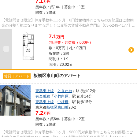
7.1
万円
築年数：築1年 ｜募集中：
1室
階数：3階建
【電話問合せ限定】仲介手数料1.1ヶ月→0円対象物件☆こちらのお部屋はご契約
金の分割可能になります☆詳しくは赤羽の賃貸不動産専門店【03-5249-4177】
VISION赤羽店までご連絡下さい！！
7.1
万
円
(管理費・共益費 7,000円)
敷：0万円｜礼：0万円
所在階：2階
間取り：1K
面積：20.02㎡
板橋区東山町のアパート
賃貸｜アパート
東武東上線
「
ときわ台
」駅 徒歩12分
有楽町線
「
小竹向原
」駅 徒歩14分
東武東上線
「
中板橋
」駅 徒歩15分
東京都
板橋区
東山町
28-2
7.2
万円
築年数：築6年 ｜募集中：
2室
階数：2階建
【電話問合せ限定】仲介手数料1.1ヶ月→9800円対象物件☆こちらのお部屋はご