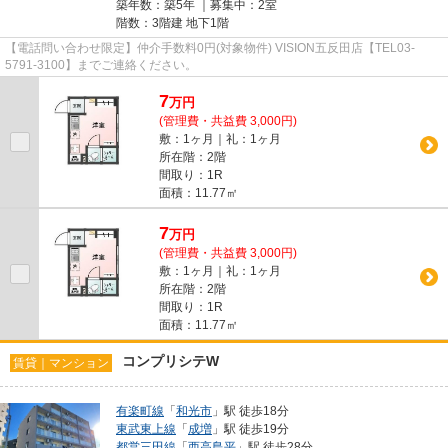
築年数：築5年 ｜募集中：
2室
階数：3階建 地下1階
【電話問い合わせ限定】仲介手数料0円(対象物件) VISION五反田店【TEL03-
5791-3100】までご連絡ください。
7
万
円
(管理費・共益費 3,000円)
敷：1ヶ月｜礼：1ヶ月
所在階：2階
間取り：1R
面積：11.77㎡
7
万
円
(管理費・共益費 3,000円)
敷：1ヶ月｜礼：1ヶ月
所在階：2階
間取り：1R
面積：11.77㎡
コンプリシテW
賃貸｜マンション
有楽町線
「
和光市
」駅 徒歩18分
東武東上線
「
成増
」駅 徒歩19分
都営三田線
「
西高島平
」駅 徒歩28分