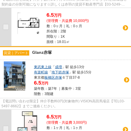
契約金の分割可能になります☆詳しくは赤羽の賃貸不動産専門店【03-5249-
4177】VISION赤羽店までご連絡下さい！！
6.5
万
円
(管理費・共益費 10,000円)
敷：0ヶ月｜礼：0ヶ月
所在階：2階
間取り：1K
面積：18.01㎡
Glanz赤塚
賃貸｜アパート
東武東上線
「
成増
」駅 徒歩13分
有楽町線
「
地下鉄赤塚
」駅 徒歩15分
東京都
板橋区
赤塚
６丁目37-8
6.5
万円
築年数：築7年 ｜募集中：
3室
階数：3階建
【電話問い合わせ限定】仲介手数料0円(対象物件) VISION高田馬場店【TEL03-
5497-8662】までご連絡ください。
6.5
万
円
(管理費・共益費 3,000円)
敷：1ヶ月｜礼：1ヶ月