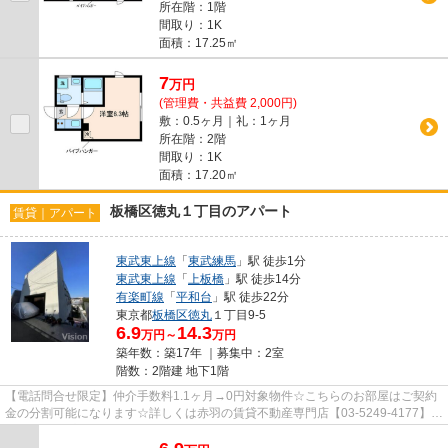
所在階：1階
間取り：1K
面積：17.25㎡
7
万
円
(管理費・共益費 2,000円)
敷：0.5ヶ月｜礼：1ヶ月
所在階：2階
間取り：1K
面積：17.20㎡
板橋区徳丸１丁目のアパート
賃貸｜アパート
東武東上線
「
東武練馬
」駅 徒歩1分
東武東上線
「
上板橋
」駅 徒歩14分
有楽町線
「
平和台
」駅 徒歩22分
東京都
板橋区
徳丸
１丁目9-5
6.9
14.3
万円～
万円
築年数：築17年 ｜募集中：
2室
階数：2階建 地下1階
【電話問合せ限定】仲介手数料1.1ヶ月→0円対象物件☆こちらのお部屋はご契約
金の分割可能になります☆詳しくは赤羽の賃貸不動産専門店【03-5249-4177】
VISION赤羽店までご連絡下さい！！