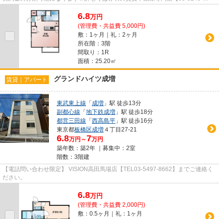
4177】VISION赤羽店までご連絡下さい！！
6.8
万
円
(管理費・共益費 5,000円)
敷：1ヶ月｜礼：2ヶ月
所在階：3階
間取り：1R
面積：25.20㎡
グランドハイツ成増
賃貸｜アパート
東武東上線
「
成増
」駅 徒歩13分
副都心線
「
地下鉄成増
」駅 徒歩18分
都営三田線
「
西高島平
」駅 徒歩16分
東京都
板橋区
成増
４丁目27-21
6.8
7
万円～
万円
築年数：築2年 ｜募集中：
2室
階数：3階建
【電話問い合わせ限定】 VISION高田馬場店【TEL03-5497-8662】までご連絡く
ださい。
6.8
万
円
(管理費・共益費 2,000円)
敷：0.5ヶ月｜礼：1ヶ月