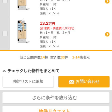
所在階：5階
間取り：1K
面積：25.53㎡
13.2
万
円
(管理費・共益費 6,000円)
敷：1ヶ月｜礼：2ヶ月
所在階：5階
間取り：1K
面積：25.53㎡
該当公開件数
14
棟 空き数
33
件
1-14
棟表示
チェックした物件をまとめて
検討リストに追加
お問い合わせ
さらに条件を絞り込む
物件リクエスト