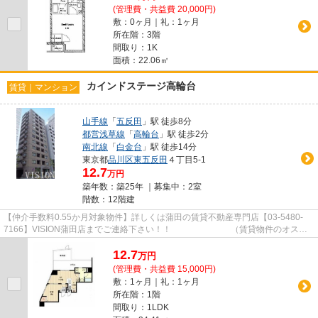
(管理費・共益費 20,000円)
敷：0ヶ月｜礼：1ヶ月
所在階：3階
間取り：1K
面積：22.06㎡
カインドステージ高輪台
賃貸｜マンション
山手線
「
五反田
」駅 徒歩8分
都営浅草線
「
高輪台
」駅 徒歩2分
南北線
「
白金台
」駅 徒歩14分
東京都
品川区
東五反田
４丁目5-1
12.7
万円
築年数：築25年 ｜募集中：
2室
階数：12階建
【仲介手数料0.55か月対象物件】詳しくは蒲田の賃貸不動産専門店【03-5480-
7166】VISION蒲田店までご連絡下さい！！ （賃貸物件のオスス
メポイント）フローリング 浴室乾...
12.7
万
円
(管理費・共益費 15,000円)
敷：1ヶ月｜礼：1ヶ月
所在階：1階
間取り：1LDK