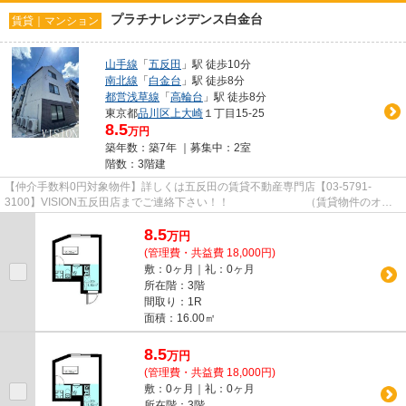
プラチナレジデンス白金台
賃貸｜マンション
山手線
「
五反田
」駅 徒歩10分
南北線
「
白金台
」駅 徒歩8分
都営浅草線
「
高輪台
」駅 徒歩8分
東京都
品川区
上大崎
１丁目15-25
8.5
万円
築年数：築7年 ｜募集中：
2室
階数：3階建
【仲介手数料0円対象物件】詳しくは五反田の賃貸不動産専門店【03-5791-
3100】VISION五反田店までご連絡下さい！！ （賃貸物件のオス
スメポイント）駅徒歩10分以内 ロフ...
8.5
万
円
(管理費・共益費 18,000円)
敷：0ヶ月｜礼：0ヶ月
所在階：3階
間取り：1R
面積：16.00㎡
8.5
万
円
(管理費・共益費 18,000円)
敷：0ヶ月｜礼：0ヶ月
所在階：3階