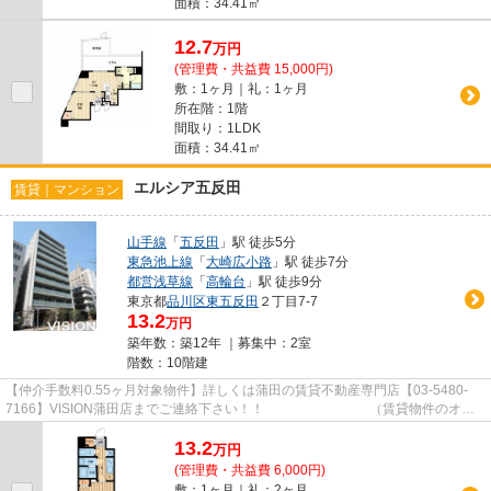
面積：34.41㎡
12.7
万
円
(管理費・共益費 15,000円)
敷：1ヶ月｜礼：1ヶ月
所在階：1階
間取り：1LDK
面積：34.41㎡
エルシア五反田
賃貸｜マンション
山手線
「
五反田
」駅 徒歩5分
東急池上線
「
大崎広小路
」駅 徒歩7分
都営浅草線
「
高輪台
」駅 徒歩9分
東京都
品川区
東五反田
２丁目7-7
13.2
万円
築年数：築12年 ｜募集中：
2室
階数：10階建
【仲介手数料0.55ヶ月対象物件】詳しくは蒲田の賃貸不動産専門店【03-5480-
7166】VISION蒲田店までご連絡下さい！！ （賃貸物件のオス
スメポイント）駅徒歩10分以内 洗...
13.2
万
円
(管理費・共益費 6,000円)
敷：1ヶ月｜礼：2ヶ月