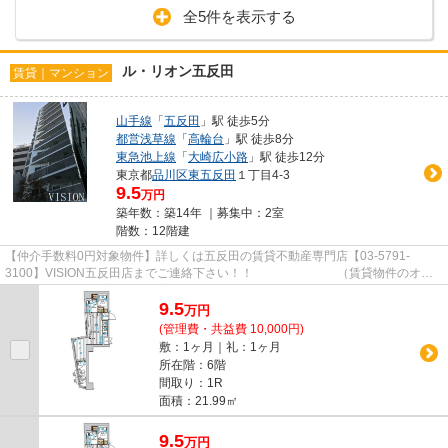
全5件を表示する
ル・リオン五反田
賃貸｜マンション
山手線
「
五反田
」駅 徒歩5分
都営浅草線
「
高輪台
」駅 徒歩8分
東急池上線
「
大崎広小路
」駅 徒歩12分
東京都
品川区
東五反田
１丁目4-3
9.5
万円
築年数：築14年 ｜募集中：
2室
階数：12階建
【仲介手数料0円対象物件】詳しくは五反田の賃貸不動産専門店【03-5791-
3100】VISION五反田店までご連絡下さい！！ （賃貸物件のオス
スメポイント）寝室8帖以上 宅配ボッ...
9.5
万
円
(管理費・共益費 10,000円)
敷：1ヶ月｜礼：1ヶ月
所在階：6階
間取り：1R
面積：21.99㎡
9.5
万
円