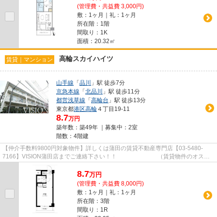
(管理費・共益費 3,000円)
敷：1ヶ月｜礼：1ヶ月
所在階：1階
間取り：1K
面積：20.32㎡
高輪スカイハイツ
賃貸｜マンション
山手線
「
品川
」駅 徒歩7分
京急本線
「
北品川
」駅 徒歩11分
都営浅草線
「
高輪台
」駅 徒歩13分
東京都
港区
高輪
４丁目19-11
8.7
万円
築年数：築49年 ｜募集中：
2室
階数：4階建
【仲介手数料9800円対象物件】詳しくは蒲田の賃貸不動産専門店【03-5480-
7166】VISION蒲田店までご連絡下さい！！ （賃貸物件のオスス
メポイント）脱衣所 2沿線利用可 3...
8.7
万
円
(管理費・共益費 8,000円)
敷：1ヶ月｜礼：1ヶ月
所在階：3階
間取り：1R