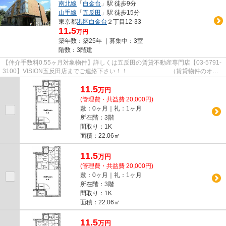
南北線
「
白金台
」駅 徒歩9分
山手線
「
五反田
」駅 徒歩15分
東京都
港区
白金台
２丁目12-33
11.5
万円
築年数：築25年 ｜募集中：
3室
階数：3階建
【仲介手数料0.55ヶ月対象物件】詳しくは五反田の賃貸不動産専門店【03-5791-
3100】VISION五反田店までご連絡下さい！！ （賃貸物件のオス
スメポイント）上階無し バスト...
11.5
万
円
(管理費・共益費 20,000円)
敷：0ヶ月｜礼：1ヶ月
所在階：3階
間取り：1K
面積：22.06㎡
11.5
万
円
(管理費・共益費 20,000円)
敷：0ヶ月｜礼：1ヶ月
所在階：3階
間取り：1K
面積：22.06㎡
11.5
万
円