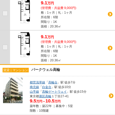
9.1
万
円
(管理費・共益費 9,000円)
敷：1ヶ月｜礼：1ヶ月
所在階：6階
間取り：1K
面積：20.36㎡
9.1
万
円
(管理費・共益費 9,000円)
敷：1ヶ月｜礼：1ヶ月
所在階：6階
間取り：1K
面積：20.36㎡
パークウェル高輪
賃貸｜マンション
都営浅草線
「
高輪台
」駅 徒歩7分
南北線
「
白金台
」駅 徒歩10分
山手線
「
高輪ゲートウェイ
」駅 徒歩15分
東京都
港区
高輪
１丁目27-41
9.5
10.5
万円～
万円
築年数：築22年 ｜募集中：
5室
階数：10階建