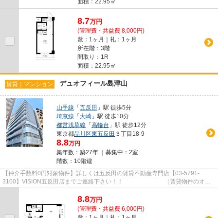
面積：22.95㎡
8.7
万
円
(管理費・共益費 8,000円)
敷：1ヶ月｜礼：1ヶ月
所在階：3階
間取り：1R
面積：22.95㎡
デュオフィール島津山
賃貸｜マンション
山手線
「
五反田
」駅 徒歩5分
埼京線
「
大崎
」駅 徒歩10分
都営浅草線
「
高輪台
」駅 徒歩12分
東京都
品川区
東五反田
３丁目18-9
8.8
万円
築年数：築27年 ｜募集中：
2室
階数：10階建
【仲介手数料0円対象物件】詳しくは五反田の賃貸不動産専門店【03-5791-
3100】VISION五反田店までご連絡下さい！！ （賃貸物件のオス
スメポイント）2駅利用可 3沿線以上...
8.8
万
円
(管理費・共益費 6,000円)
敷：1ヶ月｜礼：1ヶ月