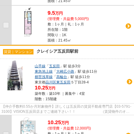
面積：21.45㎡
9.5
万
円
(管理費・共益費 5,000円)
敷：1ヶ月｜礼：1ヶ月
所在階：1階
間取り：1K
面積：21.45㎡
クレイシア五反田駅前
賃貸｜マンション
山手線
「
五反田
」駅 徒歩3分
東急池上線
「
大崎広小路
」駅 徒歩11分
都営浅草線
「
高輪台
」駅 徒歩11分
東京都
品川区
東五反田
５丁目28-4
10.25
万円
築年数：築10年 ｜募集中：
4室
階数：15階建
【仲介手数料0.55か月対象物件】詳しくは五反田の賃貸不動産専門店【03-5791-
3100】VISION五反田店までご連絡下さい！！ （賃貸物件のオス
スメポイント）エレベーター 脱...
10.25
万
円
(管理費・共益費 12,000円)
敷：1ヶ月｜礼：1ヶ月