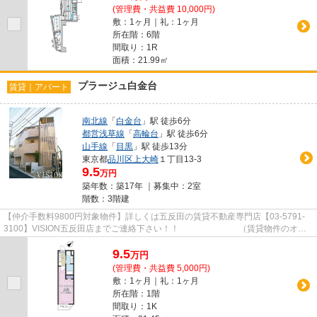
(管理費・共益費 10,000円)
敷：1ヶ月｜礼：1ヶ月
所在階：6階
間取り：1R
面積：21.99㎡
プラージュ白金台
賃貸｜アパート
南北線
「
白金台
」駅 徒歩6分
都営浅草線
「
高輪台
」駅 徒歩6分
山手線
「
目黒
」駅 徒歩13分
東京都
品川区
上大崎
１丁目13-3
9.5
万円
築年数：築17年 ｜募集中：
2室
階数：3階建
【仲介手数料9800円対象物件】詳しくは五反田の賃貸不動産専門店【03-5791-
3100】VISION五反田店までご連絡下さい！！ （賃貸物件のオス
スメポイント）フローリング 温水...
9.5
万
円
(管理費・共益費 5,000円)
敷：1ヶ月｜礼：1ヶ月
所在階：1階
間取り：1K