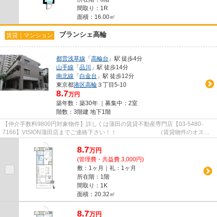
間取り：1R
面積：16.00㎡
ブランシェ高輪
賃貸｜マンション
都営浅草線
「
高輪台
」駅 徒歩4分
山手線
「
品川
」駅 徒歩14分
南北線
「
白金台
」駅 徒歩12分
東京都
港区
高輪
３丁目5-10
8.7
万円
築年数：築30年 ｜募集中：
2室
階数：3階建 地下1階
【仲介手数料9800円対象物件】詳しくは蒲田の賃貸不動産専門店【03-5480-
7166】VISION蒲田店までご連絡下さい！！ （賃貸物件のオスス
メポイント）駅徒歩5分以内 オート...
8.7
万
円
(管理費・共益費 3,000円)
敷：1ヶ月｜礼：1ヶ月
所在階：1階
間取り：1K
面積：20.32㎡
8.7
万
円