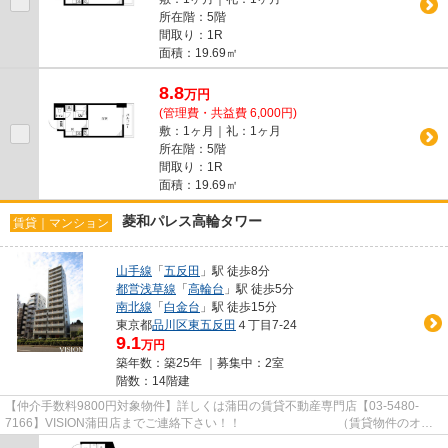
所在階：5階
間取り：1R
面積：19.69㎡
8.8
万
円
(管理費・共益費 6,000円)
敷：1ヶ月｜礼：1ヶ月
所在階：5階
間取り：1R
面積：19.69㎡
菱和パレス高輪タワー
賃貸｜マンション
山手線
「
五反田
」駅 徒歩8分
都営浅草線
「
高輪台
」駅 徒歩5分
南北線
「
白金台
」駅 徒歩15分
東京都
品川区
東五反田
４丁目7-24
9.1
万円
築年数：築25年 ｜募集中：
2室
階数：14階建
【仲介手数料9800円対象物件】詳しくは蒲田の賃貸不動産専門店【03-5480-
7166】VISION蒲田店までご連絡下さい！！ （賃貸物件のオス
スメポイント） 東南向き 2駅利用可...