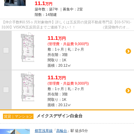
11.1
万円
築年数：築7年 ｜募集中：
2室
階数：14階建
【仲介手数料0.55ヶ月対象物件】詳しくは五反田の賃貸不動産専門店【03-5791-
3100】VISION五反田店までご連絡下さい！！ （賃貸物件のオス
スメポイント）2駅利用可 脱衣...
11.1
万
円
(管理費・共益費 9,000円)
敷：1ヶ月｜礼：2ヶ月
所在階：3階
間取り：1K
面積：20.12㎡
11.1
万
円
(管理費・共益費 9,000円)
敷：1ヶ月｜礼：2ヶ月
所在階：3階
間取り：1K
面積：20.12㎡
メイクスデザイン白金台
賃貸｜マンション
都営浅草線
「
高輪台
」駅 徒歩5分