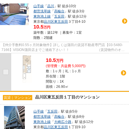
山手線
「
品川
」駅 徒歩10分
都営浅草線
「
高輪台
」駅 徒歩3分
東急池上線
「
五反田
」駅 徒歩12分
東京都
品川区
東五反田
３丁目4-10
10.5
万円
築年数：築12年 ｜募集中：
1室
階数：2階建
【仲介手数料0.55ヶ月対象物件】詳しくは蒲田の賃貸不動産専門店【03-5480-
7166】VISION蒲田店までご連絡下さい！！ （賃貸物件のオス
スメポイント）TVインターホン 3...
10.5
万
円
(管理費・共益費 5,000円)
敷：1ヶ月｜礼：1ヶ月
所在階：1階
間取り：1K
面積：26.90㎡
品川区東五反田１丁目のマンション
賃貸｜マンション
山手線
「
五反田
」駅 徒歩5分
都営浅草線
「
高輪台
」駅 徒歩8分
東急池上線
「
大崎広小路
」駅 徒歩12分
東京都
品川区
東五反田
１丁目9-10