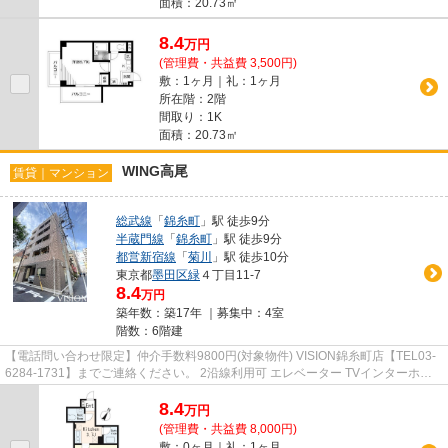
面積：20.73㎡
8.4
万
円
(管理費・共益費 3,500円)
敷：1ヶ月｜礼：1ヶ月
所在階：2階
間取り：1K
面積：20.73㎡
WING高尾
賃貸｜マンション
総武線
「
錦糸町
」駅 徒歩9分
半蔵門線
「
錦糸町
」駅 徒歩9分
都営新宿線
「
菊川
」駅 徒歩10分
東京都
墨田区
緑
４丁目11-7
8.4
万円
築年数：築17年 ｜募集中：
4室
階数：6階建
【電話問い合わせ限定】仲介手数料9800円(対象物件) VISION錦糸町店【TEL03-
6284-1731】までご連絡ください。 2沿線利用可 エレベーター TVインターホン
シューズボックス オートロック
8.4
万
円
(管理費・共益費 8,000円)
敷：0ヶ月｜礼：1ヶ月