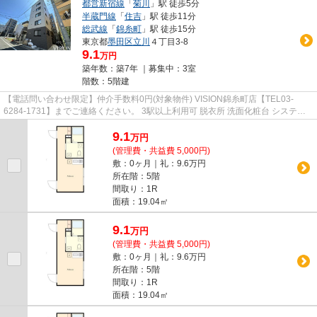
都営新宿線
「
菊川
」駅 徒歩5分
半蔵門線
「
住吉
」駅 徒歩11分
総武線
「
錦糸町
」駅 徒歩15分
東京都
墨田区
立川
４丁目3-8
9.1
万円
築年数：築7年 ｜募集中：
3室
階数：5階建
【電話問い合わせ限定】仲介手数料0円(対象物件) VISION錦糸町店【TEL03-
6284-1731】までご連絡ください。 3駅以上利用可 脱衣所 洗面化粧台 システム
キッチン 温水洗浄便座
9.1
万
円
(管理費・共益費 5,000円)
敷：0ヶ月｜礼：9.6万円
所在階：5階
間取り：1R
面積：19.04㎡
9.1
万
円
(管理費・共益費 5,000円)
敷：0ヶ月｜礼：9.6万円
所在階：5階
間取り：1R
面積：19.04㎡