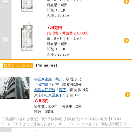
所在階：6階
間取り：1K
面積：20.35㎡
7.9
万
円
(管理費・共益費 20,000円)
敷：0ヶ月｜礼：1ヶ月
所在階：6階
間取り：1K
面積：20.35㎡
Plume rest
賃貸｜マンション
都営新宿線
「
菊川
」駅 徒歩5分
半蔵門線
「
住吉
」駅 徒歩10分
都営大江戸線
「
森下
」駅 徒歩14分
東京都
江東区
森下
５丁目16-6
7.9
万円
築年数：築6年 ｜募集中：
2室
階数：5階建
【電話問い合わせ限定】仲介手数料0円(対象物件) VISION錦糸町店【TEL03-
6284-1731】までご連絡ください。 キャンペーン クロゼット 3駅以上利用可 BS
TVインターホン