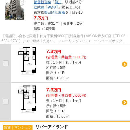
都営新宿線
「
菊川
」駅 徒歩5分
総武線
「
錦糸町
」駅 徒歩14分
東京都
墨田区
江東橋
５丁目3-10
7.3
万円
築年数：築31年 ｜募集中：
2室
階数：10階建
【電話問い合わせ限定】仲介手数料9800円(対象物件) VISION錦糸町店【TEL03-
6284-1731】までご連絡ください。 フローリング バルコニー シューズボックス
エレベーター 駅徒歩5分以内
7.3
万
円
(管理費・共益費 5,000円)
敷：1ヶ月｜礼：1ヶ月
所在階：5階
間取り：1R
面積：18.00㎡
7.3
万
円
(管理費・共益費 5,000円)
敷：1ヶ月｜礼：1ヶ月
所在階：5階
間取り：1R
面積：18.00㎡
リバーアイランド
賃貸｜マンション