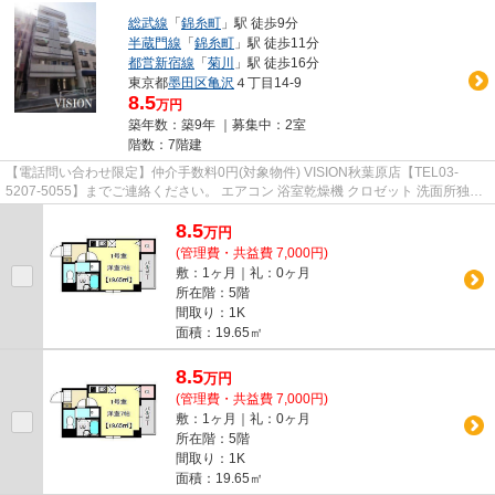
総武線
「
錦糸町
」駅 徒歩9分
半蔵門線
「
錦糸町
」駅 徒歩11分
都営新宿線
「
菊川
」駅 徒歩16分
東京都
墨田区
亀沢
４丁目14-9
8.5
万円
築年数：築9年 ｜募集中：
2室
階数：7階建
【電話問い合わせ限定】仲介手数料0円(対象物件) VISION秋葉原店【TEL03-
5207-5055】までご連絡ください。 エアコン 浴室乾燥機 クロゼット 洗面所独立
システムキッチン
8.5
万
円
(管理費・共益費 7,000円)
敷：1ヶ月｜礼：0ヶ月
所在階：5階
間取り：1K
面積：19.65㎡
8.5
万
円
(管理費・共益費 7,000円)
敷：1ヶ月｜礼：0ヶ月
所在階：5階
間取り：1K
面積：19.65㎡