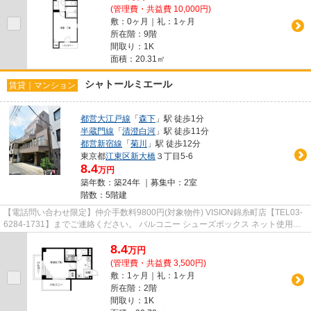
(管理費・共益費 10,000円)
敷：0ヶ月｜礼：1ヶ月
所在階：9階
間取り：1K
面積：20.31㎡
シャトールミエール
賃貸｜マンション
都営大江戸線
「
森下
」駅 徒歩1分
半蔵門線
「
清澄白河
」駅 徒歩11分
都営新宿線
「
菊川
」駅 徒歩12分
東京都
江東区
新大橋
３丁目5-6
8.4
万円
築年数：築24年 ｜募集中：
2室
階数：5階建
【電話問い合わせ限定】仲介手数料9800円(対象物件) VISION錦糸町店【TEL03-
6284-1731】までご連絡ください。 バルコニー シューズボックス ネット使用料
不要 クロゼット オートロック
8.4
万
円
(管理費・共益費 3,500円)
敷：1ヶ月｜礼：1ヶ月
所在階：2階
間取り：1K