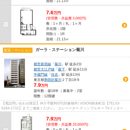
面積：21.13㎡
7.6
万
円
(管理費・共益費 3,000円)
敷：1ヶ月｜礼：1ヶ月
所在階：1階
間取り：1R
面積：21.13㎡
ガーラ・ステーション菊川
賃貸｜マンション
都営新宿線
「
菊川
」駅 徒歩2分
都営大江戸線
「
森下
」駅 徒歩11分
半蔵門線
「
住吉
」駅 徒歩13分
東京都
墨田区
菊川
２丁目19-9
7.9
万円
築年数：築18年 ｜募集中：
2室
階数：12階建
【電話問い合わせ限定】仲介手数料0円(対象物件) VISION錦糸町店【TEL03-
6284-1731】までご連絡ください。 エレベーター ディンプルキー TVインターホ
ン 分譲賃貸 駅徒歩5分以内
7.9
万
円
(管理費・共益費 20,000円)
敷：0ヶ月｜礼：1ヶ月