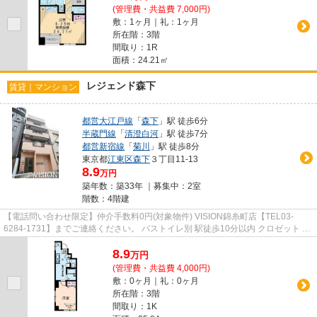
(管理費・共益費 7,000円)
敷：1ヶ月｜礼：1ヶ月
所在階：3階
間取り：1R
面積：24.21㎡
レジェンド森下
賃貸｜マンション
都営大江戸線
「
森下
」駅 徒歩6分
半蔵門線
「
清澄白河
」駅 徒歩7分
都営新宿線
「
菊川
」駅 徒歩8分
東京都
江東区
森下
３丁目11-13
8.9
万円
築年数：築33年 ｜募集中：
2室
階数：4階建
【電話問い合わせ限定】仲介手数料0円(対象物件) VISION錦糸町店【TEL03-
6284-1731】までご連絡ください。 バストイレ別 駅徒歩10分以内 クロゼット 3
駅以上利用可 キャンペーン
8.9
万
円
(管理費・共益費 4,000円)
敷：0ヶ月｜礼：0ヶ月
所在階：3階
間取り：1K