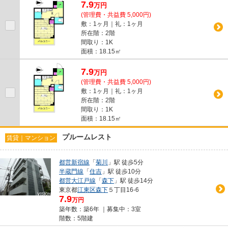
7.9
万
円
(管理費・共益費 5,000円)
敷：1ヶ月｜礼：1ヶ月
所在階：2階
間取り：1K
面積：18.15㎡
7.9
万
円
(管理費・共益費 5,000円)
敷：1ヶ月｜礼：1ヶ月
所在階：2階
間取り：1K
面積：18.15㎡
プルームレスト
賃貸｜マンション
都営新宿線
「
菊川
」駅 徒歩5分
半蔵門線
「
住吉
」駅 徒歩10分
都営大江戸線
「
森下
」駅 徒歩14分
東京都
江東区
森下
５丁目16-6
7.9
万円
築年数：築6年 ｜募集中：
3室
階数：5階建