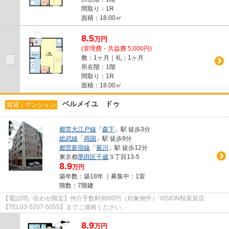
間取り：1R
面積：18.00㎡
8.5
万
円
(管理費・共益費 5,000円)
敷：1ヶ月｜礼：1ヶ月
所在階：1階
間取り：1R
面積：18.00㎡
ベルメイユ ドゥ
賃貸｜マンション
都営大江戸線
「
森下
」駅 徒歩3分
総武線
「
両国
」駅 徒歩9分
都営新宿線
「
菊川
」駅 徒歩12分
東京都
墨田区
千歳
３丁目13-5
8.9
万円
築年数：築18年 ｜募集中：
1室
階数：7階建
【電話問い合わせ限定】仲介手数料9800円（対象物件） VISION秋葉原店
【TEL03-5207-5055】までご連絡ください。
8.9
万
円