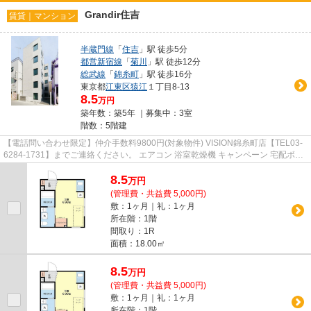
Grandir住吉
賃貸｜マンション
半蔵門線
「
住吉
」駅 徒歩5分
都営新宿線
「
菊川
」駅 徒歩12分
総武線
「
錦糸町
」駅 徒歩16分
東京都
江東区
猿江
１丁目8-13
8.5
万円
築年数：築5年 ｜募集中：
3室
階数：5階建
【電話問い合わせ限定】仲介手数料9800円(対象物件) VISION錦糸町店【TEL03-
6284-1731】までご連絡ください。 エアコン 浴室乾燥機 キャンペーン 宅配ボッ
クス ネット使用料不要
8.5
万
円
(管理費・共益費 5,000円)
敷：1ヶ月｜礼：1ヶ月
所在階：1階
間取り：1R
面積：18.00㎡
8.5
万
円
(管理費・共益費 5,000円)
敷：1ヶ月｜礼：1ヶ月
所在階：1階