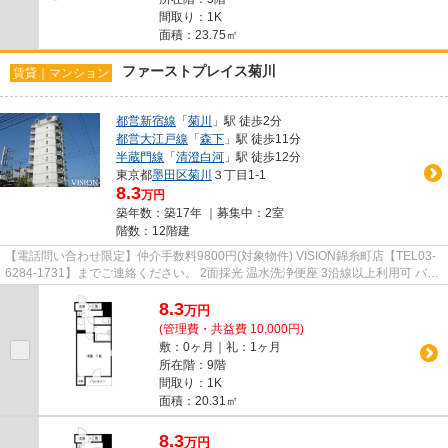
間取り：1K
面積：23.75㎡
ファーストプレイス菊川
賃貸｜マンション
都営新宿線
「
菊川
」駅 徒歩2分
都営大江戸線
「
森下
」駅 徒歩11分
半蔵門線
「
清澄白河
」駅 徒歩12分
東京都
墨田区
菊川
３丁目1-1
8.3
万円
築年数：築17年 ｜募集中：
2室
階数：12階建
【電話問い合わせ限定】仲介手数料9800円(対象物件) VISION錦糸町店【TEL03-
6284-1731】までご連絡ください。 2面採光 温水洗浄便座 3沿線以上利用可 バス
トイレ別 浴室乾燥機
8.3
万
円
(管理費・共益費 10,000円)
敷：0ヶ月｜礼：1ヶ月
所在階：9階
間取り：1K
面積：20.31㎡
8.3
万
円