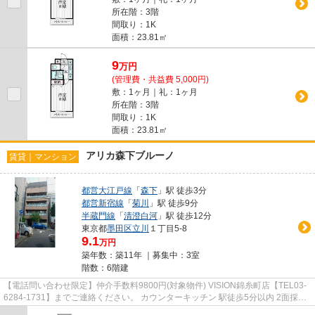
所在階：3階
間取り：1K
面積：23.81㎡
9
万
円
(管理費・共益費 5,000円)
敷：1ヶ月｜礼：1ヶ月
所在階：3階
間取り：1K
面積：23.81㎡
アリカ森下ブルーノ
賃貸｜マンション
都営大江戸線
「
森下
」駅 徒歩3分
都営新宿線
「
菊川
」駅 徒歩9分
半蔵門線
「
清澄白河
」駅 徒歩12分
東京都
墨田区
立川
１丁目5-8
9.1
万円
築年数：築11年 ｜募集中：
3室
階数：6階建
【電話問い合わせ限定】仲介手数料9800円(対象物件) VISION錦糸町店【TEL03-
6284-1731】までご連絡ください。 カウンターキッチン 駅徒歩5分以内 2面採光
エアコン 温水洗浄便座