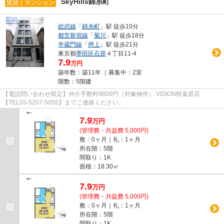
SkyHills錦糸町
賃貸｜マンション
総武線
「
錦糸町
」駅 徒歩10分
都営新宿線
「
菊川
」駅 徒歩18分
半蔵門線
「
押上
」駅 徒歩21分
東京都
墨田区
石原
４丁目11-4
7.9
万円
築年数：築11年 ｜募集中：
2室
階数：5階建
【電話問い合わせ限定】仲介手数料9800円（対象物件） VISION秋葉原店
【TEL03-5207-5055】までご連絡ください。
7.9
万
円
(管理費・共益費 5,000円)
敷：0ヶ月｜礼：1ヶ月
所在階：5階
間取り：1K
面積：18.30㎡
7.9
万
円
(管理費・共益費 5,000円)
敷：0ヶ月｜礼：1ヶ月
所在階：5階
間取り：1K