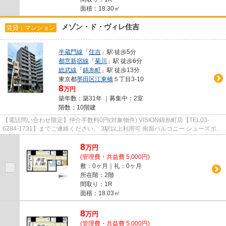
面積：18.30㎡
メゾン・ド・ヴィレ住吉
賃貸｜マンション
半蔵門線
「
住吉
」駅 徒歩5分
都営新宿線
「
菊川
」駅 徒歩6分
総武線
「
錦糸町
」駅 徒歩13分
東京都
墨田区
江東橋
５丁目3-10
8
万円
築年数：築31年 ｜募集中：
2室
階数：10階建
【電話問い合わせ限定】仲介手数料0円(対象物件) VISION錦糸町店【TEL03-
6284-1731】までご連絡ください。 3駅以上利用可 南面バルコニー シューズボッ
クス フローリング オートロック
8
万
円
(管理費・共益費 5,000円)
敷：0ヶ月｜礼：0ヶ月
所在階：2階
間取り：1R
面積：18.03㎡
8
万
円
(管理費・共益費 5,000円)