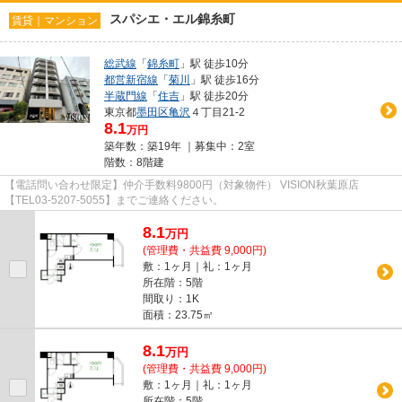
スパシエ・エル錦糸町
賃貸｜マンション
総武線
「
錦糸町
」駅 徒歩10分
都営新宿線
「
菊川
」駅 徒歩16分
半蔵門線
「
住吉
」駅 徒歩20分
東京都
墨田区
亀沢
４丁目21-2
8.1
万円
築年数：築19年 ｜募集中：
2室
階数：8階建
【電話問い合わせ限定】仲介手数料9800円（対象物件） VISION秋葉原店
【TEL03-5207-5055】までご連絡ください。
8.1
万
円
(管理費・共益費 9,000円)
敷：1ヶ月｜礼：1ヶ月
所在階：5階
間取り：1K
面積：23.75㎡
8.1
万
円
(管理費・共益費 9,000円)
敷：1ヶ月｜礼：1ヶ月
所在階：5階