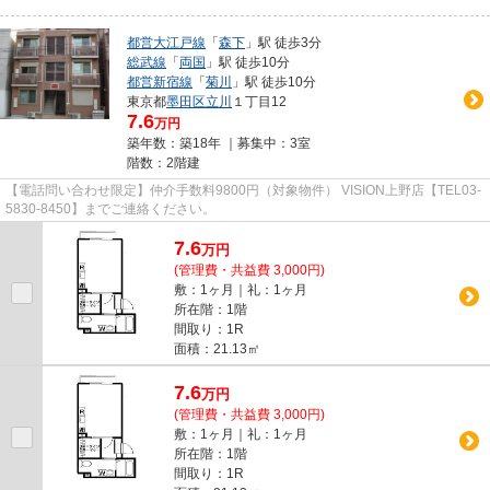
都営大江戸線
「
森下
」駅 徒歩3分
総武線
「
両国
」駅 徒歩10分
都営新宿線
「
菊川
」駅 徒歩10分
東京都
墨田区
立川
１丁目12
7.6
万円
築年数：築18年 ｜募集中：
3室
階数：2階建
【電話問い合わせ限定】仲介手数料9800円（対象物件） VISION上野店【TEL03-
5830-8450】までご連絡ください。
7.6
万
円
(管理費・共益費 3,000円)
敷：1ヶ月｜礼：1ヶ月
所在階：1階
間取り：1R
面積：21.13㎡
7.6
万
円
(管理費・共益費 3,000円)
敷：1ヶ月｜礼：1ヶ月
所在階：1階
間取り：1R