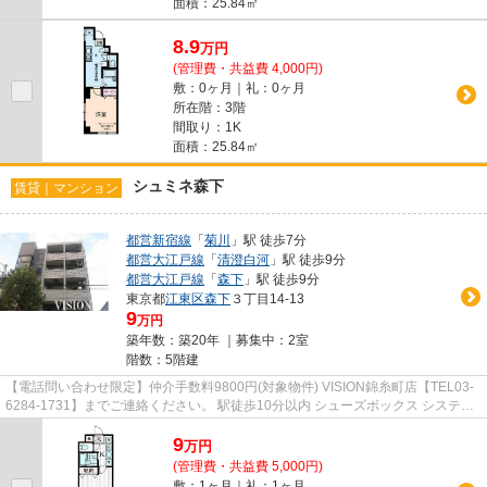
面積：25.84㎡
8.9
万
円
(管理費・共益費 4,000円)
敷：0ヶ月｜礼：0ヶ月
所在階：3階
間取り：1K
面積：25.84㎡
シュミネ森下
賃貸｜マンション
都営新宿線
「
菊川
」駅 徒歩7分
都営大江戸線
「
清澄白河
」駅 徒歩9分
都営大江戸線
「
森下
」駅 徒歩9分
東京都
江東区
森下
３丁目14-13
9
万円
築年数：築20年 ｜募集中：
2室
階数：5階建
【電話問い合わせ限定】仲介手数料9800円(対象物件) VISION錦糸町店【TEL03-
6284-1731】までご連絡ください。 駅徒歩10分以内 シューズボックス システム
キッチン エレベーター 2沿線...
9
万
円
(管理費・共益費 5,000円)
敷：1ヶ月｜礼：1ヶ月