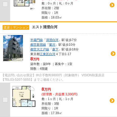
敷：0ヶ月｜礼：0ヶ月
所在階：2階
間取り：1R
面積：18.03㎡
エスト清澄白河
賃貸｜マンション
半蔵門線
「
清澄白河
」駅 徒歩7分
都営新宿線
「
菊川
」駅 徒歩10分
都営大江戸線
「
森下
」駅 徒歩18分
東京都
江東区
白河
４丁目1-17
8
万円
築年数：築9年 ｜募集中：
1室
階数：4階建
【電話問い合わせ限定】仲介手数料9800円（対象物件） VISION秋葉原店
【TEL03-5207-5055】までご連絡ください。
8
万
円
(管理費・共益費 3,000円)
敷：1ヶ月｜礼：1ヶ月
所在階：3階
間取り：1R
面積：17.39㎡