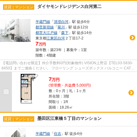
ダイヤモンドレジデンス白河第二
賃貸｜マンション
半蔵門線
「
清澄白河
」駅 徒歩6分
都営新宿線
「
菊川
」駅 徒歩12分
都営大江戸線
「
森下
」駅 徒歩14分
東京都
江東区
白河
２丁目17-2
7
万円
築年数：築23年 ｜募集中：
1室
階数：4階建
【電話問い合わせ限定】仲介手数料0円(対象物件) VISION上野店【TEL03-5830-
8450】までご連絡ください。 フローリング シューズボックス バルコニー CATV
宅配ボックス
7
万
円
(管理費・共益費 5,000円)
敷：0ヶ月｜礼：1ヶ月
所在階：3階
間取り：1R
面積：18.26㎡
墨田区江東橋５丁目のマンション
賃貸｜マンション
半蔵門線
「
住吉
」駅 徒歩4分