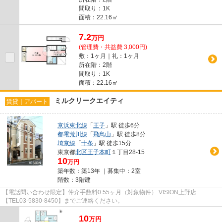
間取り：1K
面積：22.16㎡
7.2
万
円
(管理費・共益費 3,000円)
敷：1ヶ月｜礼：1ヶ月
所在階：2階
間取り：1K
面積：22.16㎡
ミルクリークエイティ
賃貸｜アパート
京浜東北線
「
王子
」駅 徒歩6分
都電荒川線
「
飛鳥山
」駅 徒歩8分
埼京線
「
十条
」駅 徒歩15分
東京都
北区
王子本町
１丁目28-15
10
万円
築年数：築13年 ｜募集中：
2室
階数：3階建
【電話問い合わせ限定】仲介手数料0.55ヶ月（対象物件） VISION上野店
【TEL03-5830-8450】までご連絡ください。
10
万
円