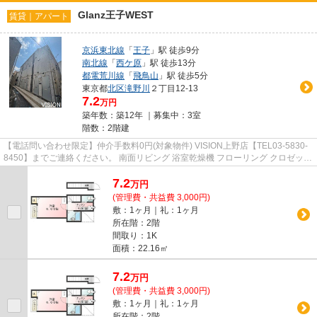
Glanz王子WEST
賃貸｜アパート
京浜東北線
「
王子
」駅 徒歩9分
南北線
「
西ケ原
」駅 徒歩13分
都電荒川線
「
飛鳥山
」駅 徒歩5分
東京都
北区
滝野川
２丁目12-13
7.2
万円
築年数：築12年 ｜募集中：
3室
階数：2階建
【電話問い合わせ限定】仲介手数料0円(対象物件) VISION上野店【TEL03-5830-
8450】までご連絡ください。 南面リビング 浴室乾燥機 フローリング クロゼット
CATV
7.2
万
円
(管理費・共益費 3,000円)
敷：1ヶ月｜礼：1ヶ月
所在階：2階
間取り：1K
面積：22.16㎡
7.2
万
円
(管理費・共益費 3,000円)
敷：1ヶ月｜礼：1ヶ月
所在階：2階